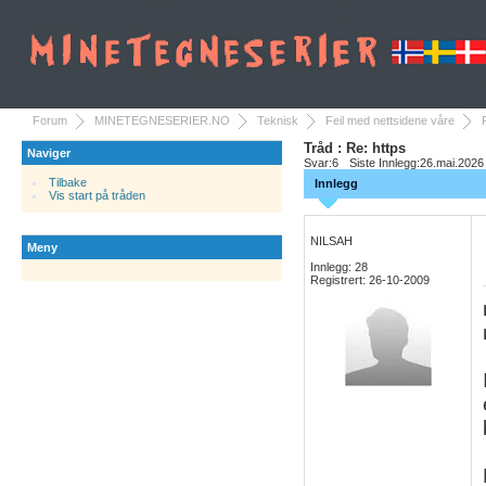
Forum
MINETEGNESERIER.NO
Teknisk
Feil med nettsidene våre
Tråd : Re: https
Naviger
Svar:
6
Siste Innlegg:
26.mai.2026
Tilbake
Innlegg
Vis start på tråden
NILSAH
Meny
Innlegg: 28
Registrert: 26-10-2009