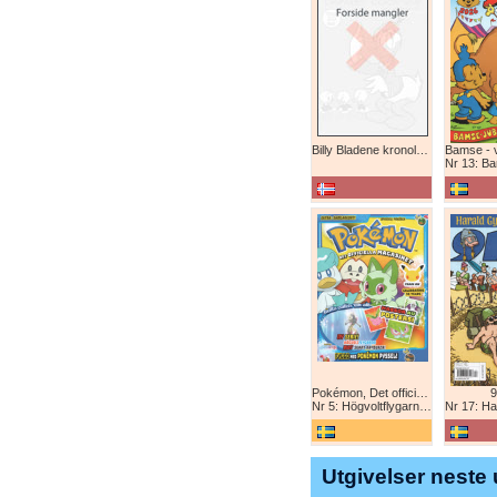
Billy Bladene kronologisk (abonnement)
Nr 13: Bamse-ju
Pokémon, Det officiella magazinet
9
Nr 5: Högvoltflygarna mot Svart Rayquaza!
Nr 17: Harald 
Utgivelser neste 