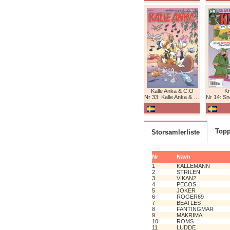
Kalle Anka & C:O
K
Nr 33: Kalle Anka & C:O
Nr 14: Snabb
Topp
Storsamlerliste
Nr
Navn
1
KALLEMANN
2
STRILEN
3
VIKAN2
4
PECOS
5
JOKER
6
ROGER69
7
BEATLES
8
FANTINGMAR
9
MAKRIMA
10
ROMS
11
LUDDE