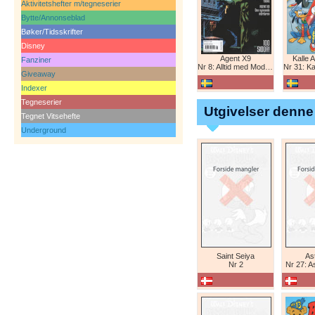
Aktivitetshefter m/tegneserier
Bytte/Annonseblad
Bøker/Tidsskrifter
Disney
Agent X9
Kalle 
Fanziner
Nr 8: Alltid med Modesty Blaise
Nr 31: Kal
Giveaway
Indexer
Tegneserier
Utgivelser denne
Tegnet Vitsehefte
Underground
Saint Seiya
Ast
Nr 2
Nr 27: A