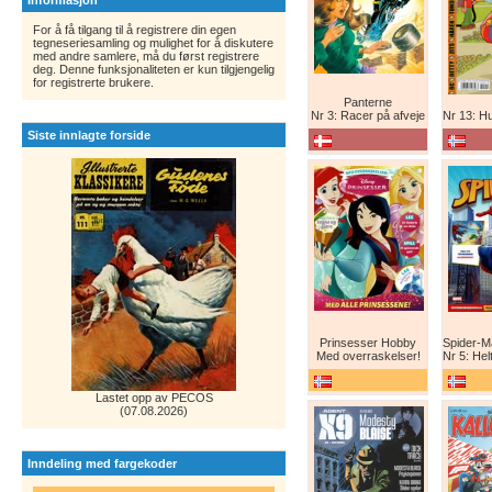
Informasjon
For å få tilgang til å registrere din egen
tegneseriesamling og mulighet for å diskutere
med andre samlere, må du først registrere
deg. Denne funksjonaliteten er kun tilgjengelig
for registrerte brukere.
Panterne
Nr 3: Racer på afveje
Nr 13: Humor er
Siste innlagte forside
Prinsesser Hobby
Med overraskelser!
Nr 5: Helt ny teg
Lastet opp av PECOS
(07.08.2026)
Inndeling med fargekoder