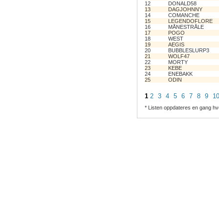
12
DONALD58
13
DAGJOHNNY
14
COMANCHE
15
LEGENDOFLORE
16
MÅNESTRÅLE
17
POGO
18
WEST
19
AEGIS
20
BUBBLESLURP3
21
WOLF47
22
MORTY
23
KEBE
24
ENEBAKK
25
ODIN
1
2
3
4
5
6
7
8
9
1
* Listen oppdateres en gang hv