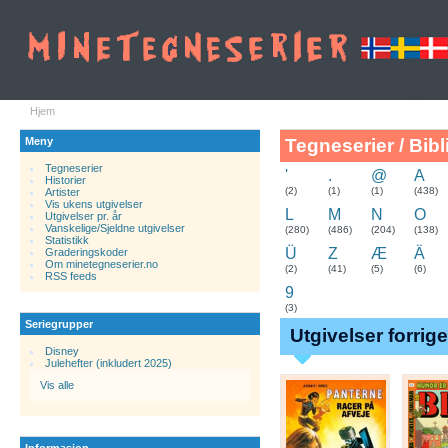
Hjem
Meny
Tegneserier / Bibl
Tegneserier
'
.
@
A
Historier
.
(2)
(1)
(1)
(438)
Artister
Vis ukens utgivelser
L
M
N
O
Utgivelser pr. år
Vanskelige/Sjeldne utgivelser
(280)
(486)
(204)
(138)
Statistikk
Ü
Z
Æ
Ä
Graderingskoder
Om minetegneserier.no
(2)
(41)
(5)
(6)
RSS feeds
9
(3)
Seriegrupper
Utgivelser forrig
Disney
Julehefter (inkludert 2025)
Vis alle