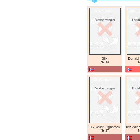
Billy
Donald
Nr 14
N
Tex Willer Gigantbok
Nr 17
N