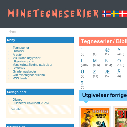
Hjem
Meny
Tegneserier / Bibl
Tegneserier
'
.
@
A
Historier
.
(2)
(1)
(1)
(438)
Artister
Vis ukens utgivelser
L
M
N
O
Utgivelser pr. år
Vanskelige/Sjeldne utgivelser
(280)
(486)
(204)
(138)
Statistikk
Ü
Z
Æ
Ä
Graderingskoder
Om minetegneserier.no
(2)
(41)
(5)
(6)
RSS feeds
9
(3)
Seriegrupper
Utgivelser forrig
Disney
Julehefter (inkludert 2025)
Vis alle