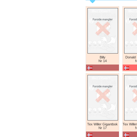
Billy
Donald
Nr 14
N
Tex Willer Gigantbok
Nr 17
N