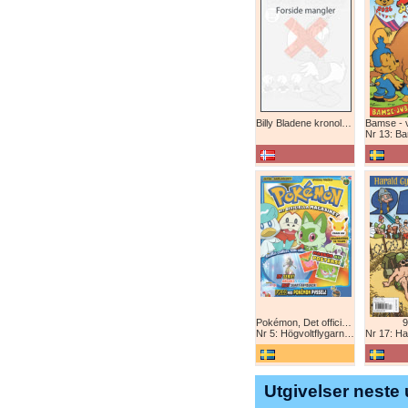
Billy Bladene kronologisk (abonnement)
Nr 13: Bamse-ju
Pokémon, Det officiella magazinet
9
Nr 5: Högvoltflygarna mot Svart Rayquaza!
Nr 17: Harald 
Utgivelser neste 