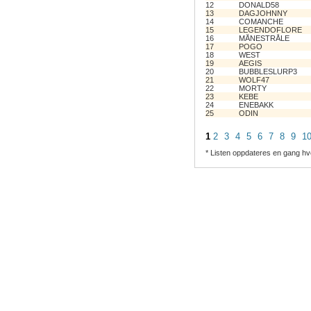
12
DONALD58
13
DAGJOHNNY
14
COMANCHE
15
LEGENDOFLORE
16
MÅNESTRÅLE
17
POGO
18
WEST
19
AEGIS
20
BUBBLESLURP3
21
WOLF47
22
MORTY
23
KEBE
24
ENEBAKK
25
ODIN
1
2
3
4
5
6
7
8
9
1
* Listen oppdateres en gang hv