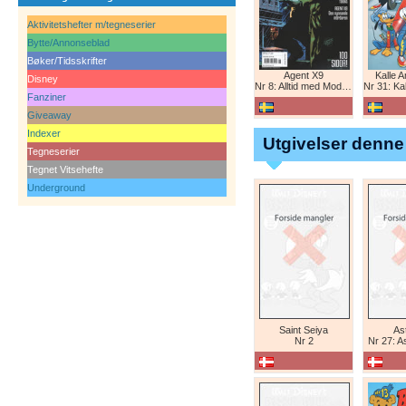
Aktivitetshefter m/tegneserier
Bytte/Annonseblad
Bøker/Tidsskrifter
Agent X9
Kalle 
Disney
Nr 8: Alltid med Modesty Blaise
Nr 31: Kall
Fanziner
Giveaway
Indexer
Utgivelser denne
Tegneserier
Tegnet Vitsehefte
Underground
Saint Seiya
Ast
Nr 2
Nr 27: A