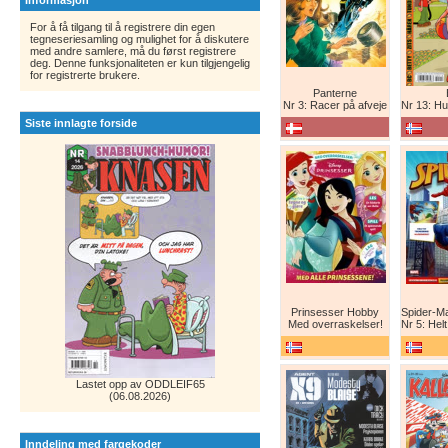
Informasjon
For å få tilgang til å registrere din egen
tegneseriesamling og mulighet for å diskutere
med andre samlere, må du først registrere
deg. Denne funksjonaliteten er kun tilgjengelig
for registrerte brukere.
Panterne
Nr 3: Racer på afveje
Nr 13: Humor er 
Siste innlagte forside
Prinsesser Hobby
Med overraskelser!
Nr 5: Helt ny teg
Lastet opp av ODDLEIF65
(06.08.2026)
Inndeling med fargekoder