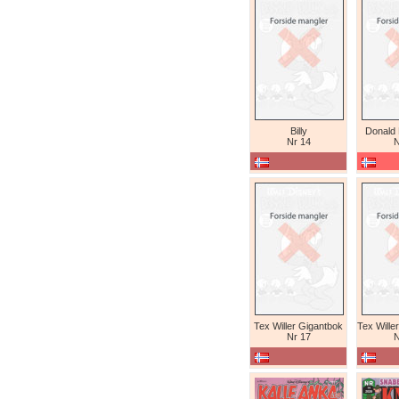
Billy
Donald
Nr 14
N
Tex Willer Gigantbok
Nr 17
N