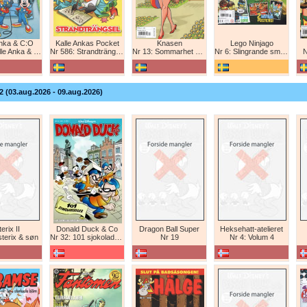
Anka & C:O
Kalle Ankas Pocket
Knasen
Lego Ninjago
e Anka & C:O
Nr 586: Strandträngsel
Nr 13: Sommarhet humor!
Nr 6: Slingrande smygattack!
N
2 (03.aug.2026 - 09.aug.2026)
erix II
Donald Duck & Co
Dragon Ball Super
Heksehatt-atelieret
sterix & søn
Nr 32: 101 sjokoladeboller
Nr 19
Nr 4: Volum 4