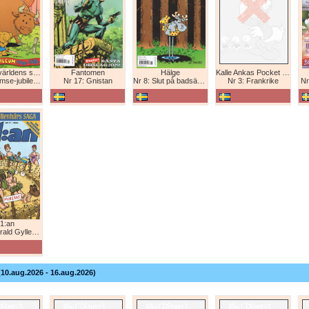
Bamse - världens starkaste björn
Fantomen
Hälge
Kalle Ankas Pocket Europaresor
bileum 1966-2026
Nr 17: Gnistan
Nr 8: Slut på badsäsongen!
Nr 3: Frankrike
Nr
1:an
Gyllenhårs saga
(10.aug.2026 - 16.aug.2026)