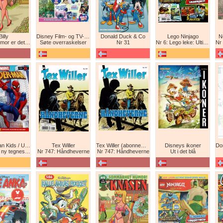
Billy
Disney Film- og TV-spesial
Donald Duck & Co
Lego Ninjago
N
det beste forsvar!
Søte overraskelser
Nr 31
Nr 6: Lego leke: Ultimat Ninja i drageform
Nr 1
Spider-Man Kids / Ultimate Spider-Man Magasin / Spider-Man Magasin / Spider-Man
Tex Willer
Tex Willer (abonnement)
Disneys ikoner
neserie! Maskinkrig!
Nr 747: Håndheverne
Nr 747: Håndheverne
Ut i det blå