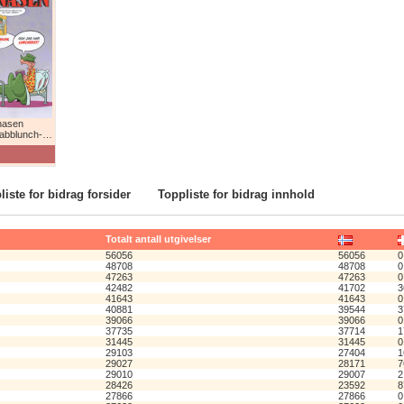
nasen
lunch-humor!
liste for bidrag forsider
Toppliste for bidrag innhold
Totalt antall utgivelser
56056
56056
0
48708
48708
0
47263
47263
0
42482
41702
3
41643
41643
0
40881
39544
3
39066
39066
0
37735
37714
1
31445
31445
0
29103
27404
1
29027
28171
7
29010
29007
2
28426
23592
8
27866
27866
0