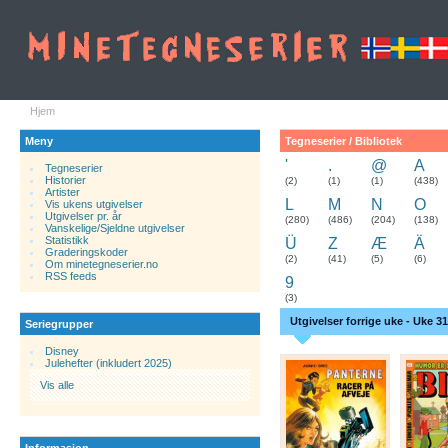
Hjem
Meny
Tegneserier / Bibliotek
'
.
@
A
Tegneserier
Historier
.
(2)
(1)
(1)
(438)
Artister
L
M
N
O
Vis ukens utgivelser
Utgivelser pr. år
(280)
(486)
(204)
(138)
Vanskelige/Sjeldne utgivelser
Statistikk
Ü
Z
Æ
Ä
Graderingskoder
(2)
(41)
(5)
(6)
Om minetegneserier.no
RSS feeds
9
(3)
Utgivelser forrige uke - Uke 31
Seriegrupper
Disney
Julehefter (inkludert 2025)
Vis alle