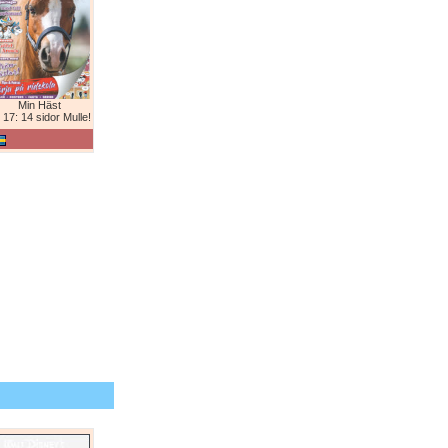
Min Häst
 17: 14 sidor Mulle!