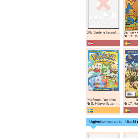
Billy Bladene kronologisk (abonnement)
Nr 13: Bamse-ju
Pokémon, Det officiella magazinet
9
Nr 5: Högvoltflygarna mot Svart Rayquaza!
Nr 17: Harald 
Utgivelser neste uke - Uke 33 