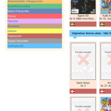
Aktivitetshefter m/tegneserier
Bytte/Annonseblad
Bøker/Tidsskrifter
Agent X9
Kalle 
Disney
Nr 8: Alltid med Modesty Blaise
Nr 31: Kall
Fanziner
Giveaway
Indexer
Utgivelser denne uken - Uke 3
Tegneserier
Tegnet Vitsehefte
Underground
Saint Seiya
Ast
Nr 2
Nr 27: A