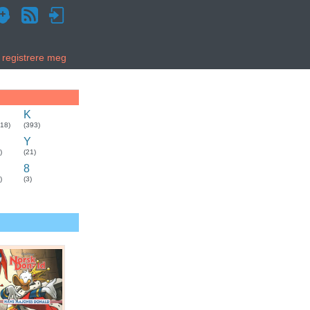
g registrere meg
K
318)
(393)
Y
)
(21)
8
)
(3)