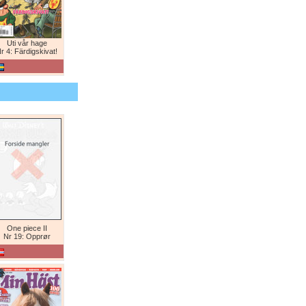
Uti vår hage
r 4: Färdigskivat!
One piece II
Nr 19: Opprør