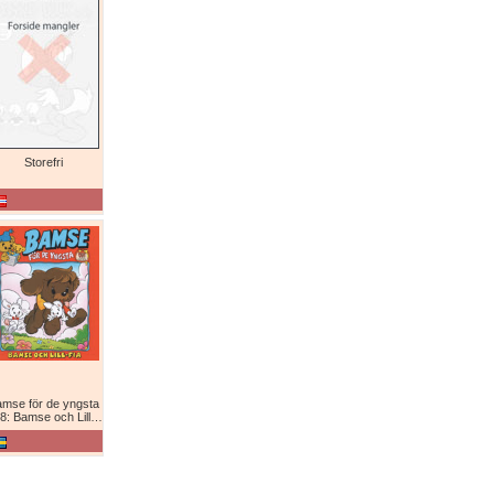
Storefri
mse för de yngsta
8: Bamse och Lill-Fia