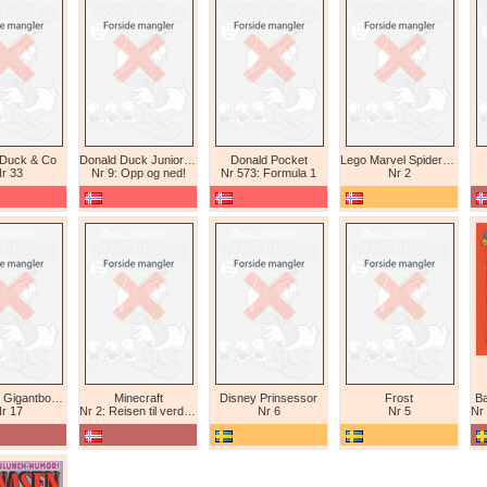
 Duck & Co
Donald Duck Junior (abonnement II)
Donald Pocket
Lego Marvel Spiderman
r 33
Nr 9: Opp og ned!
Nr 573: Formula 1
Nr 2
Tex Willer Gigantbok (bokhandel)
Minecraft
Disney Prinsessor
Frost
Ba
r 17
Nr 2: Reisen til verdens ende
Nr 6
Nr 5
Nr 