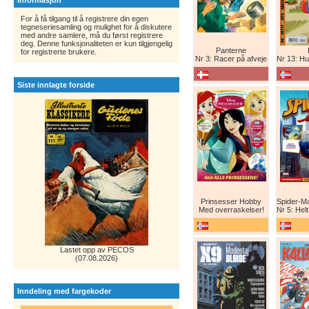
Informasjon
For å få tilgang til å registrere din egen
tegneseriesamling og mulighet for å diskutere
med andre samlere, må du først registrere
deg. Denne funksjonaliteten er kun tilgjengelig
Panterne
for registrerte brukere.
Nr 3: Racer på afveje
Nr 13: Humor er 
Siste innlagte forside
Prinsesser Hobby
Med overraskelser!
Nr 5: Helt ny teg
Lastet opp av PECOS
(07.08.2026)
Inndeling med fargekoder