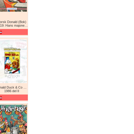
orsk Donald (Bok)
9: Hans majones Donald
Donald Duck & Co De komplette årgangene / De klassiske årgangene
1986 del II