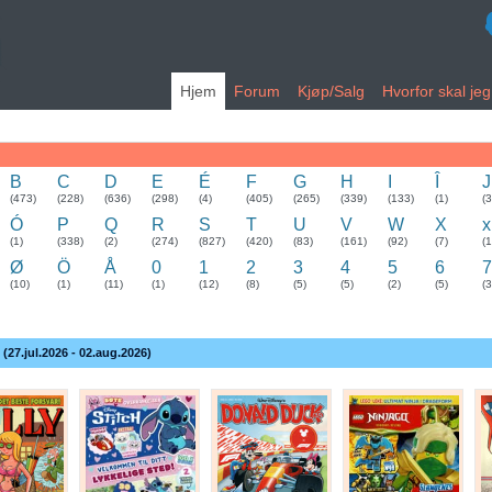
Hjem
Forum
Kjøp/Salg
Hvorfor skal je
B
C
D
E
É
F
G
H
I
Î
J
(473)
(228)
(636)
(298)
(4)
(405)
(265)
(339)
(133)
(1)
(
Ó
P
Q
R
S
T
U
V
W
X
x
(1)
(338)
(2)
(274)
(827)
(420)
(83)
(161)
(92)
(7)
(1
Ø
Ö
Å
0
1
2
3
4
5
6
7
(10)
(1)
(11)
(1)
(12)
(8)
(5)
(5)
(2)
(5)
(3
 (27.jul.2026 - 02.aug.2026)