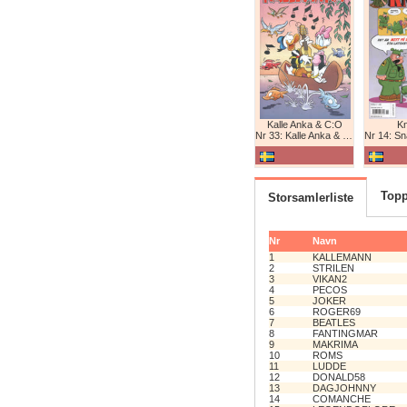
Kalle Anka & C:O
K
Nr 33: Kalle Anka & C:O
Nr 14: Snabb
Topp
Storsamlerliste
Nr
Navn
1
KALLEMANN
2
STRILEN
3
VIKAN2
4
PECOS
5
JOKER
6
ROGER69
7
BEATLES
8
FANTINGMAR
9
MAKRIMA
10
ROMS
11
LUDDE
12
DONALD58
13
DAGJOHNNY
14
COMANCHE