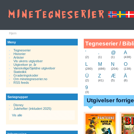
Hjem
Meny
Tegneserier / Bibl
Tegneserier
'
.
@
A
Historier
.
(2)
(1)
(1)
(438)
Artister
Vis ukens utgivelser
L
M
N
O
Utgivelser pr. år
Vanskelige/Sjeldne utgivelser
(280)
(486)
(204)
(138)
Statistikk
Ü
Z
Æ
Ä
Graderingskoder
Om minetegneserier.no
(2)
(41)
(5)
(6)
RSS feeds
9
(3)
Seriegrupper
Utgivelser forrig
Disney
Julehefter (inkludert 2025)
Vis alle