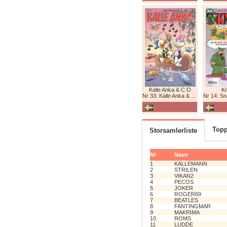
Kalle Anka & C:O
K
Nr 33: Kalle Anka & C:O
Nr 14: Snabb
Topp
Storsamlerliste
Nr
Navn
1
KALLEMANN
2
STRILEN
3
VIKAN2
4
PECOS
5
JOKER
6
ROGER69
7
BEATLES
8
FANTINGMAR
9
MAKRIMA
10
ROMS
11
LUDDE