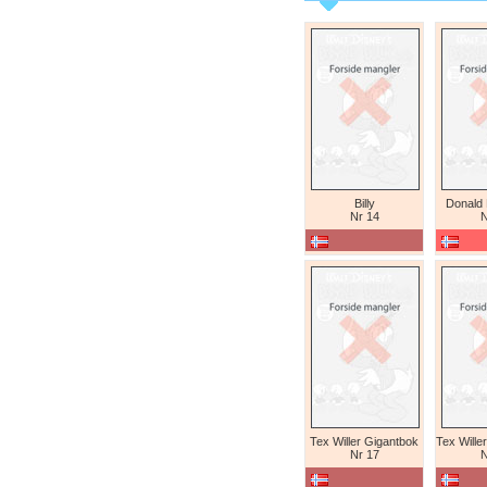
Billy
Donald
Nr 14
N
Tex Willer Gigantbok
Nr 17
N