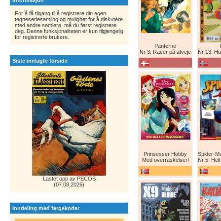
Informasjon
For å få tilgang til å registrere din egen
tegneseriesamling og mulighet for å diskutere
med andre samlere, må du først registrere
deg. Denne funksjonaliteten er kun tilgjengelig
for registrerte brukere.
Panterne
Nr 3: Racer på afveje
Nr 13: Humor er 
Siste innlagte forside
Prinsesser Hobby
Med overraskelser!
Nr 5: Helt ny teg
Lastet opp av PECOS
(07.08.2026)
Inndeling med fargekoder