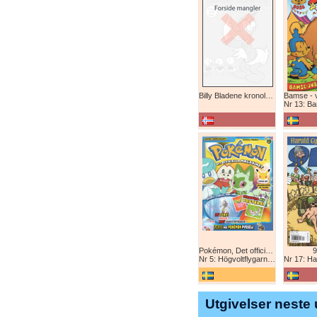
Billy Bladene kronologisk (abonnement)
Nr 13: Bamse-ju
Pokémon, Det officiella magazinet
9
Nr 5: Högvoltflygarna mot Svart Rayquaza!
Nr 17: Harald 
Utgivelser neste 