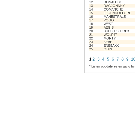
12
DONALD58
13
DAGJOHNNY
14
COMANCHE
15
LEGENDOFLORE
16
MÅNESTRÅLE
17
POGO
18
WEST
19
AEGIS
20
BUBBLESLURP3
21
WOLF47
22
MORTY
23
KEBE
24
ENEBAKK
25
ODIN
1
2
3
4
5
6
7
8
9
1
* Listen oppdateres en gang hv