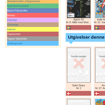
Aktivitetshefter m/tegneserier
Bytte/Annonseblad
Bøker/Tidsskrifter
Disney
Agent X9
Kalle 
Fanziner
Nr 8: Alltid med Modesty Blaise
Nr 31: Kall
Giveaway
Indexer
Tegneserier
Utgivelser denne
Tegnet Vitsehefte
Underground
Saint Seiya
Ast
Nr 2
Nr 27: A