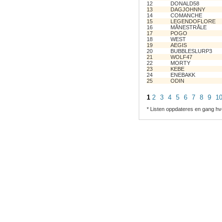
12
DONALD58
13
DAGJOHNNY
14
COMANCHE
15
LEGENDOFLORE
16
MÅNESTRÅLE
17
POGO
18
WEST
19
AEGIS
20
BUBBLESLURP3
21
WOLF47
22
MORTY
23
KEBE
24
ENEBAKK
25
ODIN
1
2
3
4
5
6
7
8
9
1
* Listen oppdateres en gang hv