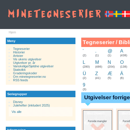
Hjem
Meny
Tegneserier / Bibl
Tegneserier
'
.
@
A
Historier
.
(2)
(1)
(1)
(438)
Artister
Vis ukens utgivelser
L
M
N
O
Utgivelser pr. år
Vanskelige/Sjeldne utgivelser
(280)
(486)
(204)
(138)
Statistikk
Ü
Z
Æ
Ä
Graderingskoder
Om minetegneserier.no
(2)
(41)
(5)
(6)
RSS feeds
9
(3)
Seriegrupper
Utgivelser forrig
Disney
Julehefter (inkludert 2025)
Vis alle