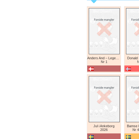
Anders And – Legendariske eventyr (Daniel Branca)
Donald
Nr 1
N
Jul i Ankeborg
Bamse K
2026
Nr 4