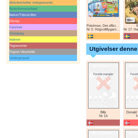
Aktivitetshefter m/tegneserier
Bytte/Annonseblad
Bøker/Tidsskrifter
Disney
Pokémon, Det officiella magazinet
9
Fanziner
Nr 5: Högvoltflygarna mot Svart Rayquaza!
Nr 17: Harald 
Giveaway
Indexer
Tegneserier
Utgivelser denne
Tegnet Vitsehefte
Underground
Billy
Donald
Nr 14
N