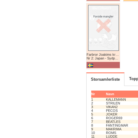
Farbror Joakims krönikor
Nr 2: Japan - Sydpolen - Afrika
Topp
Storsamlerliste
Nr
Navn
1
KALLEMANN
2
STRILEN
3
VIKAN2
4
PECOS
5
JOKER
6
ROGER69
7
BEATLES
8
FANTINGMAR
9
MAKRIMA
10
ROMS
11
LUDDE