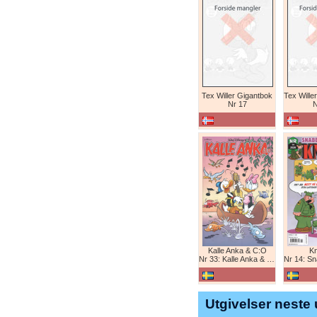
Tex Willer Gigantbok
Nr 17
N
Kalle Anka & C:O
K
Nr 33: Kalle Anka & C:O
Nr 14: Snabb
Utgivelser neste 