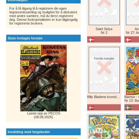
Informasjon
For å få tilgang til å registrere din egen
tegneseriesamling og mulighet for å diskutere
med andre samlere, må du først registrere
deg. Denne funksjonaliteten er kun tilgjengelig
for registrerte brukere.
Saint Seiya
Ast
Nr 2
Nr 27: A
Siste innlagte forside
Billy Bladene kronologisk (abonnement)
Nr 13: Bamse-ju
Lastet opp av PECOS
(08.08.2026)
Inndeling med fargekoder