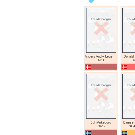
Anders And – Legendariske eventyr (Daniel Branca)
Donald
Nr 1
N
Jul i Ankeborg
Bamse K
2026
Nr 4