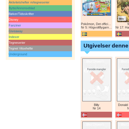
Aktivitetshefter m/tegneserier
Bytte/Annonseblad
Bøker/Tidsskrifter
Disney
Pokémon, Det officiella magazinet
9
Fanziner
Nr 5: Högvoltflygarna mot Svart Rayquaza!
Nr 17: Harald 
Giveaway
Indexer
Tegneserier
Utgivelser denne
Tegnet Vitsehefte
Underground
Billy
Donald
Nr 14
N