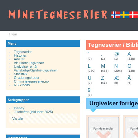
Hjem
Meny
Tegneserier / Bibl
Tegneserier
'
.
@
A
Historier
.
(2)
(1)
(1)
(438)
Artister
Vis ukens utgivelser
L
M
N
O
Utgivelser pr. år
Vanskelige/Sjeldne utgivelser
(280)
(486)
(204)
(138)
Statistikk
Ü
Z
Æ
Ä
Graderingskoder
Om minetegneserier.no
(2)
(41)
(5)
(6)
RSS feeds
9
(3)
Seriegrupper
Utgivelser forrig
Disney
Julehefter (inkludert 2025)
Vis alle