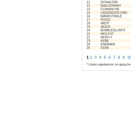
12
DONALD58
13
DAGJOHNNY
14
COMANCHE
15
LEGENDOFLORE
16
MÅNESTRÅLE
17
POGO
18
WEST
19
AEGIS
20
BUBBLESLURP3
21
WOLF47
22
MORTY
23
KEBE
24
ENEBAKK
25
ODIN
1
2
3
4
5
6
7
8
9
1
* Listen oppdateres en gang hv