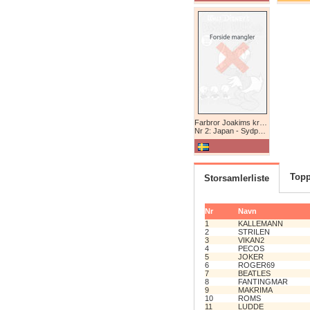
Farbror Joakims krönikor
Nr 2: Japan - Sydpolen - Afrika
Topp
Storsamlerliste
Nr
Navn
1
KALLEMANN
2
STRILEN
3
VIKAN2
4
PECOS
5
JOKER
6
ROGER69
7
BEATLES
8
FANTINGMAR
9
MAKRIMA
10
ROMS
11
LUDDE