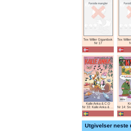
Tex Willer Gigantbok
Nr 17
N
Kalle Anka & C:O
K
Nr 33: Kalle Anka & C:O
Nr 14: Snabb
Utgivelser neste 