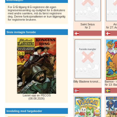
Informasjon
For å få tilgang til å registrere din egen
tegneseriesamling og mulighet for å diskutere
med andre samlere, må du først registrere
deg. Denne funksjonaliteten er kun tilgjengelig
for registrerte brukere.
Saint Seiya
Ast
Nr 2
Nr 27: A
Siste innlagte forside
Billy Bladene kronologisk (abonnement)
Nr 13: Bamse-ju
Lastet opp av PECOS
(08.08.2026)
Inndeling med fargekoder