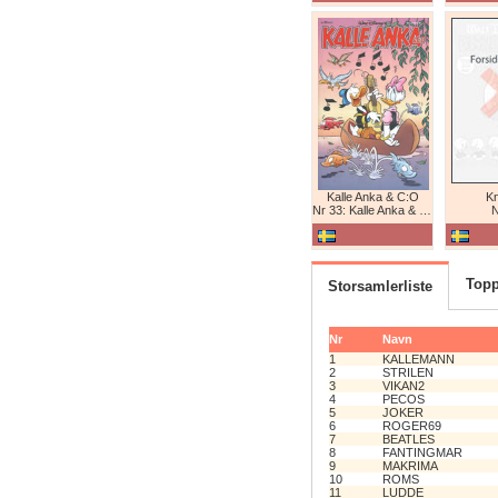
Kalle Anka & C:O
K
Nr 33: Kalle Anka & C:O
N
Topp
Storsamlerliste
Nr
Navn
1
KALLEMANN
2
STRILEN
3
VIKAN2
4
PECOS
5
JOKER
6
ROGER69
7
BEATLES
8
FANTINGMAR
9
MAKRIMA
10
ROMS
11
LUDDE