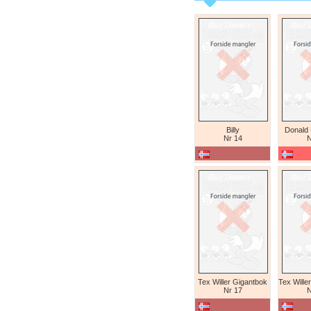
Billy
Donald
Nr 14
N
Tex Willer Gigantbok
Nr 17
N