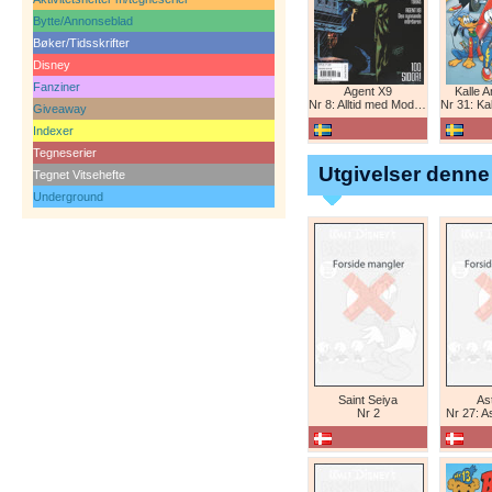
Bytte/Annonseblad
Bøker/Tidsskrifter
Disney
Fanziner
Agent X9
Kalle 
Nr 8: Alltid med Modesty Blaise
Nr 31: Kall
Giveaway
Indexer
Tegneserier
Utgivelser denne
Tegnet Vitsehefte
Underground
Saint Seiya
Ast
Nr 2
Nr 27: A