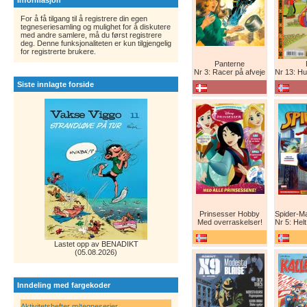
Informasjon
For å få tilgang til å registrere din egen
tegneseriesamling og mulighet for å diskutere
med andre samlere, må du først registrere
deg. Denne funksjonaliteten er kun tilgjengelig
for registrerte brukere.
Panterne
Nr 3: Racer på afveje
Nr 13: Humor er 
Siste innlagte forside
Prinsesser Hobby
Med overraskelser!
Nr 5: Helt ny teg
Lastet opp av BENADIKT
(05.08.2026)
Inndeling med fargekoder
Aktivitetshefter m/tegneserier