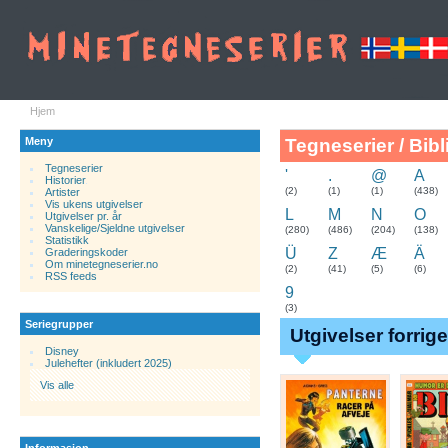
Hjem
Meny
Tegneserier / Bibl
Tegneserier
'
.
@
A
Historier
.
(2)
(1)
(1)
(438)
Artister
Vis ukens utgivelser
L
M
N
O
Utgivelser pr. år
Vanskelige/Sjeldne utgivelser
(280)
(486)
(204)
(138)
Statistikk
Ü
Z
Æ
Ä
Graderingskoder
Om minetegneserier.no
(2)
(41)
(5)
(6)
RSS feeds
9
(3)
Seriegrupper
Utgivelser forrig
Disney
Julehefter (inkludert 2025)
Vis alle