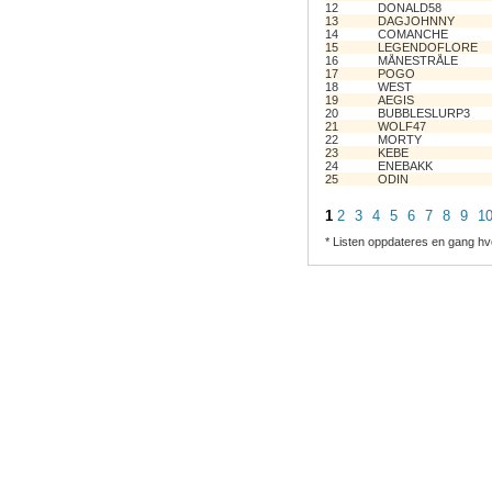
12
DONALD58
13
DAGJOHNNY
14
COMANCHE
15
LEGENDOFLORE
16
MÅNESTRÅLE
17
POGO
18
WEST
19
AEGIS
20
BUBBLESLURP3
21
WOLF47
22
MORTY
23
KEBE
24
ENEBAKK
25
ODIN
1
2
3
4
5
6
7
8
9
1
* Listen oppdateres en gang hv