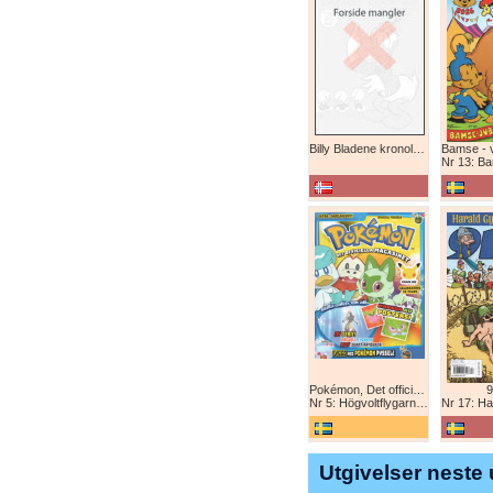
Billy Bladene kronologisk (abonnement)
Nr 13: Bamse-ju
Pokémon, Det officiella magazinet
9
Nr 5: Högvoltflygarna mot Svart Rayquaza!
Nr 17: Harald 
Utgivelser neste 