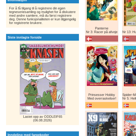
Informasjon
For å få tilgang til å registrere din egen
tegneseriesamling og mulighet for å diskutere
med andre samlere, må du først registrere
deg. Denne funksjonaliteten er kun tilgjengelig
for registrerte brukere.
Panterne
Nr 3: Racer på afveje
Nr 13: Humor er
Siste innlagte forside
Prinsesser Hobby
Med overraskelser!
Nr 5: Helt ny teg
Lastet opp av ODDLEIF65
(06.08.2026)
Inndeling med fargekoder