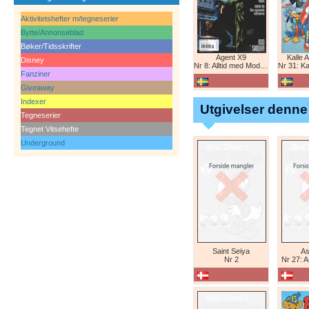
Aktivitetshefter m/tegneserier
Bytte/Annonseblad
Bøker/Tidsskrifter
Agent X9
Kalle 
Disney
Nr 8: Alltid med Modesty Blaise
Nr 31: Kal
Fanziner
Giveaway
Indexer
Utgivelser denne
Tegneserier
Tegnet Vitsehefte
Underground
Saint Seiya
As
Nr 2
Nr 27: A