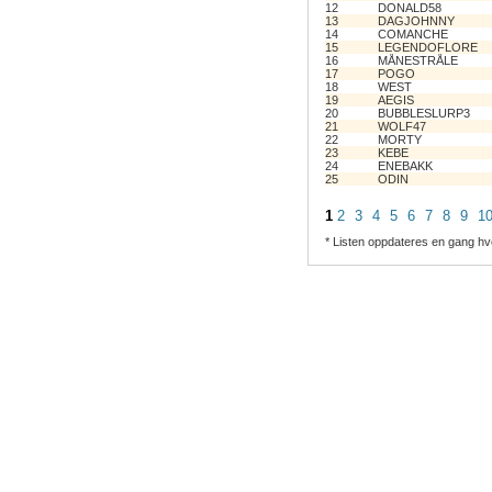
12
DONALD58
13
DAGJOHNNY
14
COMANCHE
15
LEGENDOFLORE
16
MÅNESTRÅLE
17
POGO
18
WEST
19
AEGIS
20
BUBBLESLURP3
21
WOLF47
22
MORTY
23
KEBE
24
ENEBAKK
25
ODIN
1
2
3
4
5
6
7
8
9
1
* Listen oppdateres en gang hv