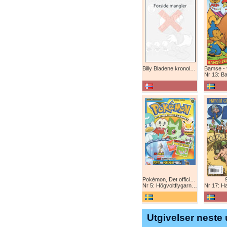
Billy Bladene kronologisk (abonnement)
Nr 13: Bamse-j
Pokémon, Det officiella magazinet
Nr 5: Högvoltflygarna mot Svart Rayquaza!
Nr 17: Harald 
Utgivelser neste 