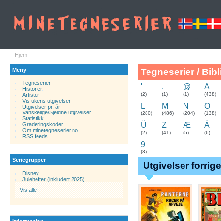
Hjem
Meny
Tegneserier / Bibl
Tegneserier
'
.
@
A
Historier
.
(2)
(1)
(1)
(438)
Artister
Vis ukens utgivelser
L
M
N
O
Utgivelser pr. år
Vanskelige/Sjeldne utgivelser
(280)
(486)
(204)
(138)
Statistikk
Ü
Z
Æ
Ä
Graderingskoder
Om minetegneserier.no
(2)
(41)
(5)
(6)
RSS feeds
9
(3)
Seriegrupper
Utgivelser forrig
Disney
Julehefter (inkludert 2025)
Vis alle