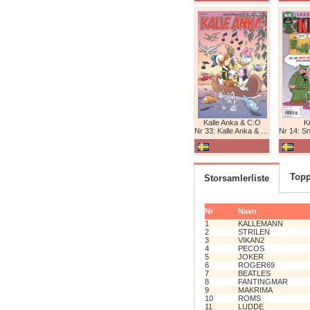
Kalle Anka & C:O
K
Nr 33: Kalle Anka & C:O
Nr 14: Snab
Topp
Storsamlerliste
Nr
Navn
1
KALLEMANN
2
STRILEN
3
VIKAN2
4
PECOS
5
JOKER
6
ROGER69
7
BEATLES
8
FANTINGMAR
9
MAKRIMA
10
ROMS
11
LUDDE