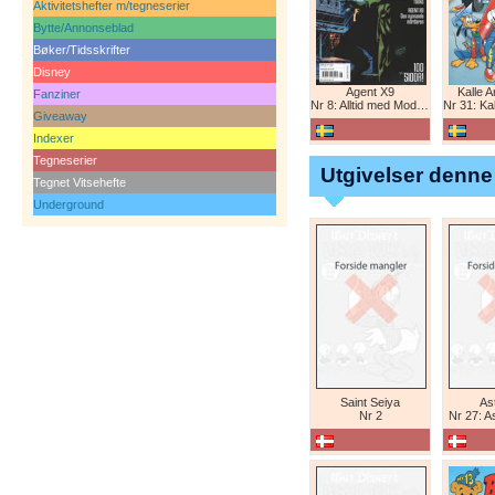
Aktivitetshefter m/tegneserier
Bytte/Annonseblad
Bøker/Tidsskrifter
Disney
Agent X9
Kalle 
Fanziner
Nr 8: Alltid med Modesty Blaise
Nr 31: Kall
Giveaway
Indexer
Tegneserier
Utgivelser denne
Tegnet Vitsehefte
Underground
Saint Seiya
Ast
Nr 2
Nr 27: A