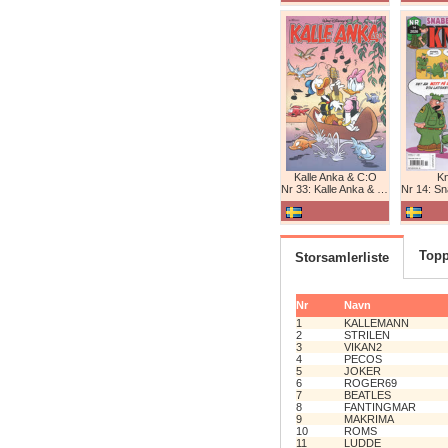
Kalle Anka & C:O
K
Nr 33: Kalle Anka & C:O
Nr 14: Snabb
Topp
Storsamlerliste
Nr
Navn
1
KALLEMANN
2
STRILEN
3
VIKAN2
4
PECOS
5
JOKER
6
ROGER69
7
BEATLES
8
FANTINGMAR
9
MAKRIMA
10
ROMS
11
LUDDE