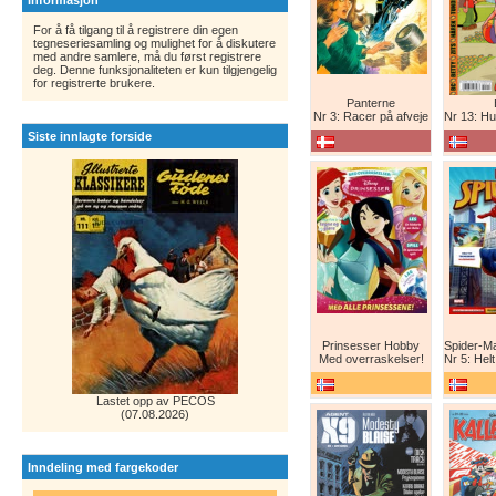
Informasjon
For å få tilgang til å registrere din egen
tegneseriesamling og mulighet for å diskutere
med andre samlere, må du først registrere
deg. Denne funksjonaliteten er kun tilgjengelig
for registrerte brukere.
Panterne
Nr 3: Racer på afveje
Nr 13: Humor er 
Siste innlagte forside
Prinsesser Hobby
Med overraskelser!
Nr 5: Helt ny teg
Lastet opp av PECOS
(07.08.2026)
Inndeling med fargekoder