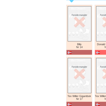
Billy
Donald
Nr 14
N
Tex Willer Gigantbok
Nr 17
N