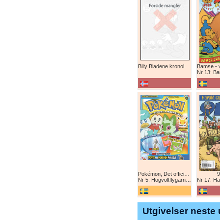
Billy Bladene kronologisk (abonnement)
Nr 13: Bamse-ju
Pokémon, Det officiella magazinet
9
Nr 5: Högvoltflygarna mot Svart Rayquaza!
Nr 17: Harald 
Utgivelser neste 