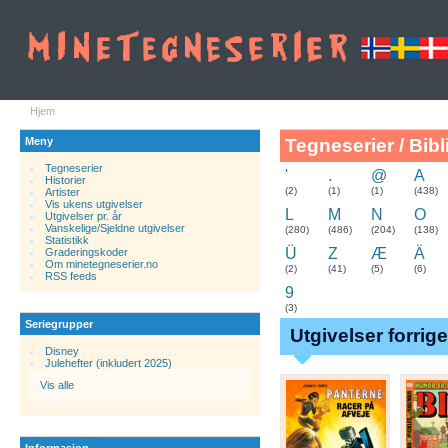
Hjem
Meny
Tegneserier / Bibl
Tegneserier
'
.
@
A
Historier
.
(2)
(1)
(1)
(438)
Artister
Vis ukens utgivelser
L
M
N
O
Utgivelser pr. år
Vanskelige/Sjeldne utgivelser
(280)
(486)
(204)
(138)
Statistikk
Ü
Z
Æ
Ä
Graderingskoder
Om minetegneserier.no
(2)
(41)
(5)
(6)
RSS feeds
9
(3)
Seriegrupper
Utgivelser forrig
Disney
Julehefter (inkludert 2025)
Vis alle