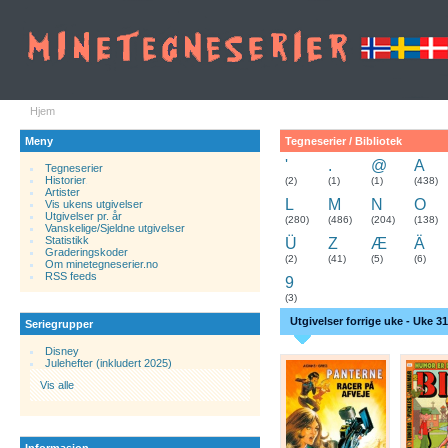
Hjem
Meny
Tegneserier / Bibliotek
'
.
@
A
Tegneserier
Historier
.
(2)
(1)
(1)
(438)
Artister
L
M
N
O
Vis ukens utgivelser
Utgivelser pr. år
(280)
(486)
(204)
(138)
Vanskelige/Sjeldne utgivelser
Statistikk
Ü
Z
Æ
Ä
Graderingskoder
(2)
(41)
(5)
(6)
Om minetegneserier.no
RSS feeds
9
(3)
Utgivelser forrige uke - Uke 31
Seriegrupper
Disney
Julehefter (inkludert 2025)
Vis alle