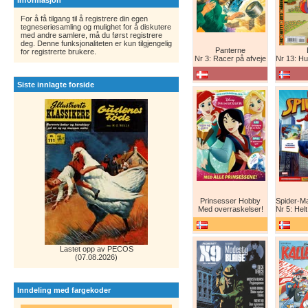
Informasjon
For å få tilgang til å registrere din egen
tegneseriesamling og mulighet for å diskutere
med andre samlere, må du først registrere
deg. Denne funksjonaliteten er kun tilgjengelig
Panterne
for registrerte brukere.
Nr 3: Racer på afveje
Nr 13: Humor er 
Siste innlagte forside
Prinsesser Hobby
Med overraskelser!
Nr 5: Helt ny teg
Lastet opp av PECOS
(07.08.2026)
Inndeling med fargekoder