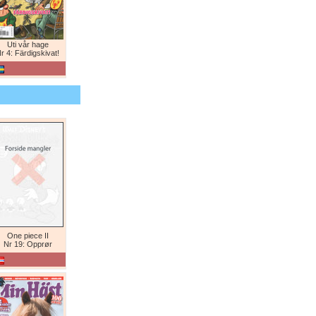
Uti vår hage
r 4: Färdigskivat!
One piece II
Nr 19: Opprør