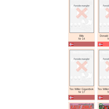
Billy
Donald
Nr 14
N
Tex Willer Gigantbok
Nr 17
N