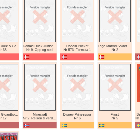
 Duck & Co
Donald Duck Junior (abonnement II)
Donald Pocket
Lego Marvel Spiderman
r 33
Nr 9: Opp og ned!
Nr 573: Formula 1
Nr 2
Tex Willer Gigantbok (bokhandel)
Minecraft
Disney Prinsessor
Frost
Ba
r 17
Nr 2: Reisen til verdens ende
Nr 6
Nr 5
Nr 