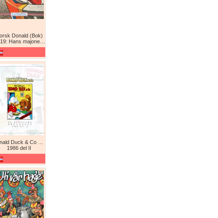
orsk Donald (Bok)
9: Hans majones Donald
Donald Duck & Co De komplette årgangene / De klassiske årgangene
1986 del II