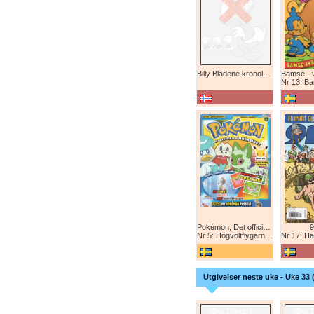
Billy Bladene kronologisk (abonnement)
Nr 13: Bamse-ju
Pokémon, Det officiella magazinet
9
Nr 5: Högvoltflygarna mot Svart Rayquaza!
Nr 17: Harald 
Utgivelser neste uke - Uke 33 