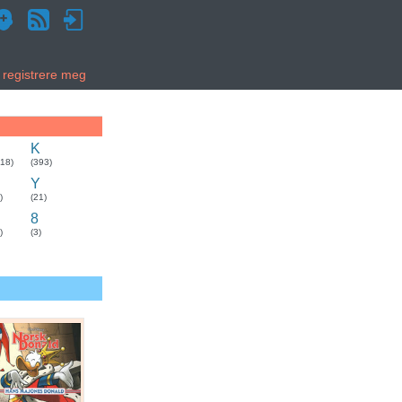
g registrere meg
K
318)
(393)
Y
)
(21)
8
)
(3)