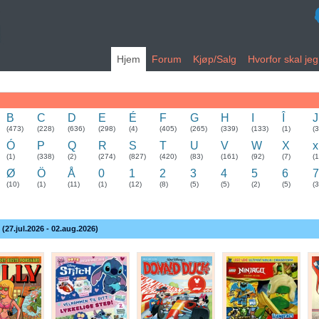
Hjem
Forum
Kjøp/Salg
Hvorfor skal je
B
C
D
E
É
F
G
H
I
Î
J
(473)
(228)
(636)
(298)
(4)
(405)
(265)
(339)
(133)
(1)
(
Ó
P
Q
R
S
T
U
V
W
X
x
(1)
(338)
(2)
(274)
(827)
(420)
(83)
(161)
(92)
(7)
(1
Ø
Ö
Å
0
1
2
3
4
5
6
7
(10)
(1)
(11)
(1)
(12)
(8)
(5)
(5)
(2)
(5)
(3
 (27.jul.2026 - 02.aug.2026)