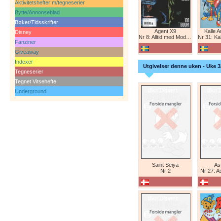
Aktivitetshefter m/tegneserier
Bytte/Annonseblad
Bøker/Tidsskrifter
Agent X9
Kalle 
Disney
Nr 8: Alltid med Modesty Blaise
Nr 31: Kall
Fanziner
Giveaway
Indexer
Utgivelser denne uken - Uke 3
Tegneserier
Tegnet Vitsehefte
Underground
Saint Seiya
Ast
Nr 2
Nr 27: A