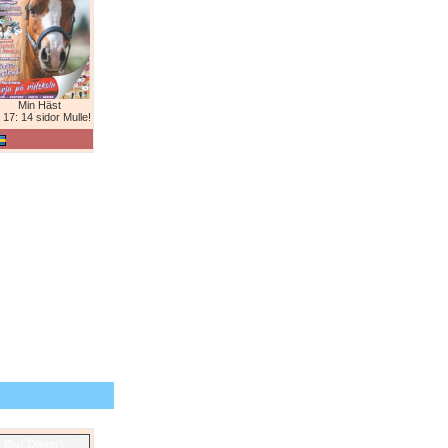
Min Häst
 17: 14 sidor Mulle!