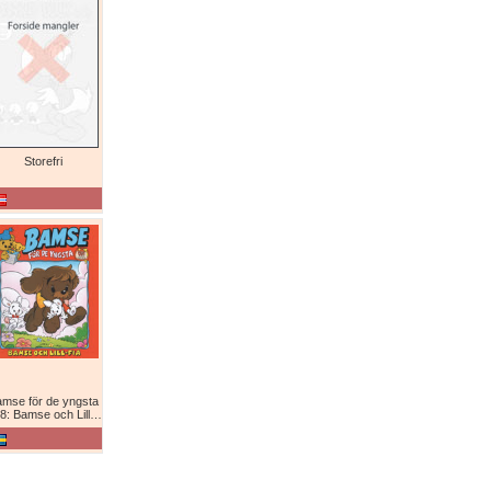
Storefri
mse för de yngsta
8: Bamse och Lill-Fia