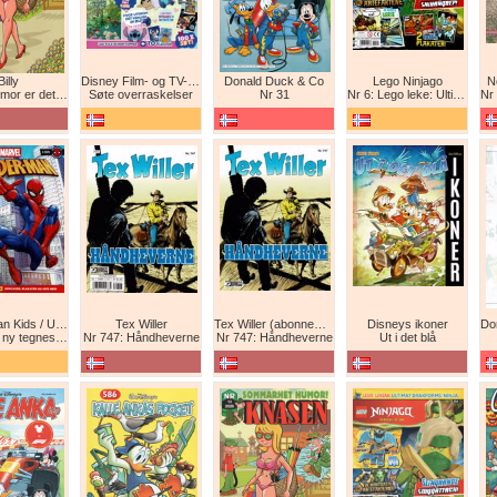
Billy
Disney Film- og TV-spesial
Donald Duck & Co
Lego Ninjago
N
det beste forsvar!
Søte overraskelser
Nr 31
Nr 6: Lego leke: Ultimat Ninja i drageform
Nr 1
Spider-Man Kids / Ultimate Spider-Man Magasin / Spider-Man Magasin / Spider-Man
Tex Willer
Tex Willer (abonnement)
Disneys ikoner
neserie! Maskinkrig!
Nr 747: Håndheverne
Nr 747: Håndheverne
Ut i det blå