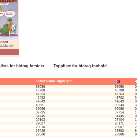
nasen
lunch-humor!
liste for bidrag forsider
Toppliste for bidrag innhold
Totalt antall utgivelser
56056
56056
0
48708
48708
0
47263
47263
0
42482
41702
3
41643
41643
0
40881
39544
3
39066
39066
0
37735
37714
1
31445
31445
0
29103
27404
1
29027
28171
7
29010
29007
2
28426
23592
8
27866
27866
0