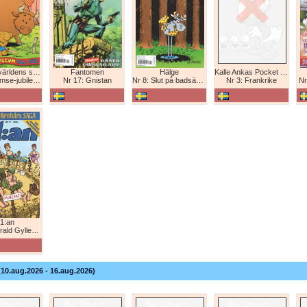
Bamse - världens starkaste björn
Fantomen
Hälge
Kalle Ankas Pocket Europaresor
bileum 1966-2026
Nr 17: Gnistan
Nr 8: Slut på badsäsongen!
Nr 3: Frankrike
Nr
1:an
Gyllenhårs saga
(10.aug.2026 - 16.aug.2026)