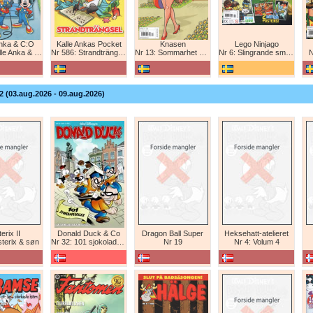
Anka & C:O
Kalle Ankas Pocket
Knasen
Lego Ninjago
e Anka & C:O
Nr 586: Strandträngsel
Nr 13: Sommarhet humor!
Nr 6: Slingrande smygattack!
N
2 (03.aug.2026 - 09.aug.2026)
erix II
Donald Duck & Co
Dragon Ball Super
Heksehatt-atelieret
sterix & søn
Nr 32: 101 sjokoladeboller
Nr 19
Nr 4: Volum 4