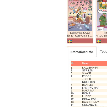
Kalle Anka & C:O
K
Nr 33: Kalle Anka & C:O
Nr 14: Snabb
Topp
Storsamlerliste
Nr
Navn
1
KALLEMANN
2
STRILEN
3
VIKAN2
4
PECOS
5
JOKER
6
ROGER69
7
BEATLES
8
FANTINGMAR
9
MAKRIMA
10
ROMS
11
LUDDE
12
DONALD58
13
DAGJOHNNY
14
COMANCHE