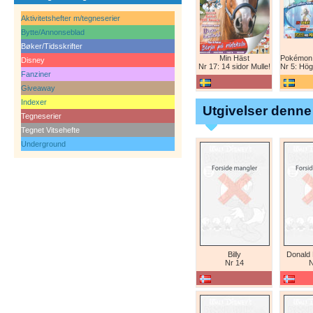
Aktivitetshefter m/tegneserier
Bytte/Annonseblad
Bøker/Tidsskrifter
Min Häst
Disney
Nr 17: 14 sidor Mulle!
Nr 5: Högvoltflygar
Fanziner
Giveaway
Indexer
Utgivelser denne
Tegneserier
Tegnet Vitsehefte
Underground
Billy
Donald
Nr 14
N