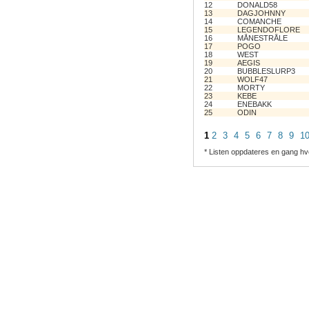
12
DONALD58
13
DAGJOHNNY
14
COMANCHE
15
LEGENDOFLORE
16
MÅNESTRÅLE
17
POGO
18
WEST
19
AEGIS
20
BUBBLESLURP3
21
WOLF47
22
MORTY
23
KEBE
24
ENEBAKK
25
ODIN
1
2
3
4
5
6
7
8
9
1
* Listen oppdateres en gang hv