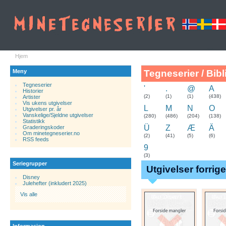
Hjem
Meny
Tegneserier / Bibl
Tegneserier
'
.
@
A
Historier
.
(2)
(1)
(1)
(438)
Artister
Vis ukens utgivelser
L
M
N
O
Utgivelser pr. år
Vanskelige/Sjeldne utgivelser
(280)
(486)
(204)
(138)
Statistikk
Ü
Z
Æ
Ä
Graderingskoder
Om minetegneserier.no
(2)
(41)
(5)
(6)
RSS feeds
9
(3)
Seriegrupper
Utgivelser forrig
Disney
Julehefter (inkludert 2025)
Vis alle