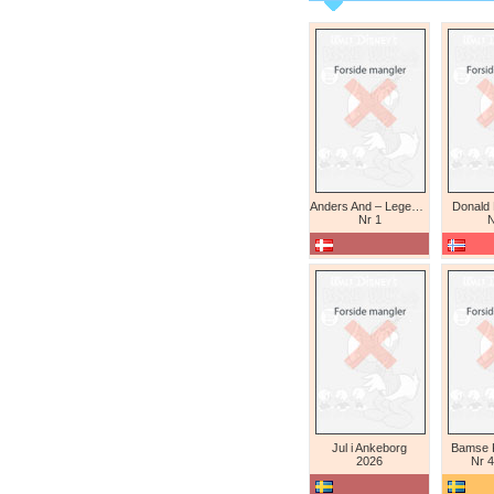
Anders And – Legendariske eventyr (Daniel Branca)
Donald
Nr 1
N
Jul i Ankeborg
Bamse K
2026
Nr 4