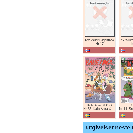
Tex Willer Gigantbok
Nr 17
N
Kalle Anka & C:O
K
Nr 33: Kalle Anka & C:O
Nr 14: Snabb
Utgivelser neste 