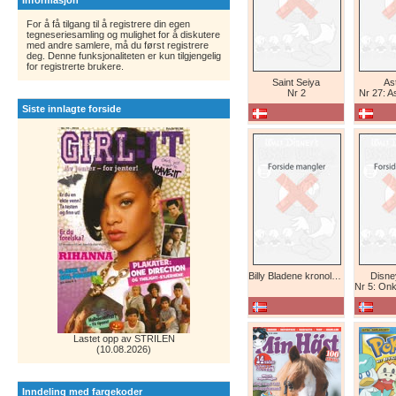
Informasjon
For å få tilgang til å registrere din egen
tegneseriesamling og mulighet for å diskutere
med andre samlere, må du først registrere
deg. Denne funksjonaliteten er kun tilgjengelig
for registrerte brukere.
Saint Seiya
Ast
Nr 2
Nr 27: A
Siste innlagte forside
Billy Bladene kronologisk (abonnement)
Disne
Nr 5: Onkel Skr
Lastet opp av STRILEN
(10.08.2026)
Inndeling med fargekoder