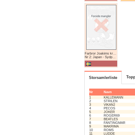
Farbror Joakims krönikor
Nr 2: Japan - Sydpolen - Afrika
Topp
Storsamlerliste
Nr
Navn
1
KALLEMANN
2
STRILEN
3
VIKAN2
4
PECOS
5
JOKER
6
ROGER69
7
BEATLES
8
FANTINGMAR
9
MAKRIMA
10
ROMS
11
LUDDE