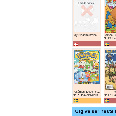
Billy Bladene kronologisk (abonnement)
Nr 13: Bamse-ju
Pokémon, Det officiella magazinet
9
Nr 5: Högvoltflygarna mot Svart Rayquaza!
Nr 17: Harald 
Utgivelser neste 