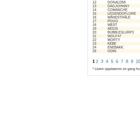
12
DONALD58
13
DAGJOHNNY
14
COMANCHE
15
LEGENDOFLORE
16
MÅNESTRÅLE
17
POGO
18
WEST
19
AEGIS
20
BUBBLESLURP3
21
WOLF47
22
MORTY
23
KEBE
24
ENEBAKK
25
ODIN
1
2
3
4
5
6
7
8
9
1
* Listen oppdateres en gang hv