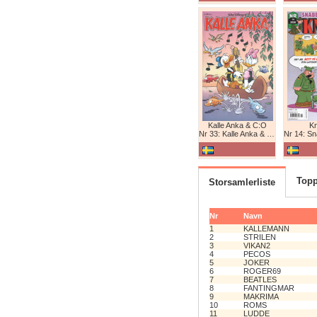
Kalle Anka & C:O
K
Nr 33: Kalle Anka & C:O
Nr 14: Snabb
Topp
Storsamlerliste
Nr
Navn
1
KALLEMANN
2
STRILEN
3
VIKAN2
4
PECOS
5
JOKER
6
ROGER69
7
BEATLES
8
FANTINGMAR
9
MAKRIMA
10
ROMS
11
LUDDE