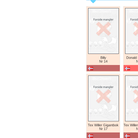
Billy
Donald
Nr 14
N
Tex Willer Gigantbok
Nr 17
N