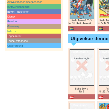
Aktivitetshefter m/tegneserier
Bytte/Annonseblad
Bøker/Tidsskrifter
Disney
Kalle Anka & C:O
Kalle A
Fanziner
Nr 31: Kalle Anka & C:O
Nr 586: St
Giveaway
Indexer
Tegneserier
Utgivelser denne
Tegnet Vitsehefte
Underground
Saint Seiya
Ast
Nr 2
Nr 27: A