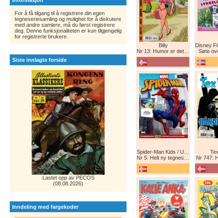
Informasjon
For å få tilgang til å registrere din egen
tegneseriesamling og mulighet for å diskutere
med andre samlere, må du først registrere
deg. Denne funksjonaliteten er kun tilgjengelig
for registrerte brukere.
Billy
Nr 13: Humor er det beste forsvar!
Søte ov
Siste innlagte forside
Spider-Man Kids / Ultimate Spider-Man Magasin / Spider-Man Magasin / Spider-Man
Tex
Nr 5: Helt ny tegneserie! Maskinkrig!
Nr 747: 
Lastet opp av PECOS
(08.08.2026)
Inndeling med fargekoder