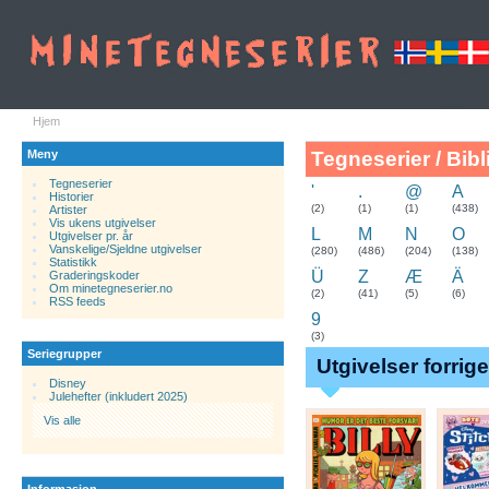
Hjem
Meny
Tegneserier / Bibl
Tegneserier
'
.
@
A
Historier
.
(2)
(1)
(1)
(438)
Artister
Vis ukens utgivelser
L
M
N
O
Utgivelser pr. år
Vanskelige/Sjeldne utgivelser
(280)
(486)
(204)
(138)
Statistikk
Ü
Z
Æ
Ä
Graderingskoder
Om minetegneserier.no
(2)
(41)
(5)
(6)
RSS feeds
9
(3)
Seriegrupper
Utgivelser forrig
Disney
Julehefter (inkludert 2025)
Vis alle