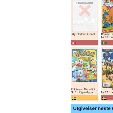
Billy Bladene kronologisk (abonnement)
Nr 13: Bamse-ju
Pokémon, Det officiella magazinet
9
Nr 5: Högvoltflygarna mot Svart Rayquaza!
Nr 17: Harald 
Utgivelser neste 