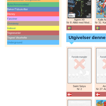
Bytte/Annonseblad
Bøker/Tidsskrifter
Disney
Fanziner
Agent X9
Kalle 
Nr 8: Alltid med Modesty Blaise
Nr 31: Kall
Giveaway
Indexer
Tegneserier
Utgivelser denne
Tegnet Vitsehefte
Underground
Saint Seiya
Ast
Nr 2
Nr 27: A