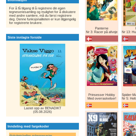
Informasjon
For å få tilgang til å registrere din egen
tegneseriesamling og mulighet for å diskutere
med andre samlere, må du først registrere
deg. Denne funksjonaliteten er kun tilgjengelig
for registrerte brukere.
Panterne
Nr 3: Racer på afveje
Nr 13: Humor er 
Siste innlagte forside
Prinsesser Hobby
Med overraskelser!
Nr 5: Helt ny teg
Lastet opp av BENADIKT
(05.08.2026)
Inndeling med fargekoder
Aktivitetshefter m/tegneserier