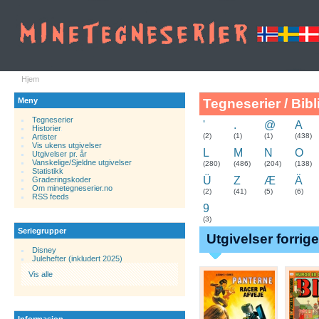
Hjem
Meny
Tegneserier / Bibl
Tegneserier
'
.
@
A
Historier
.
(2)
(1)
(1)
(438)
Artister
Vis ukens utgivelser
L
M
N
O
Utgivelser pr. år
Vanskelige/Sjeldne utgivelser
(280)
(486)
(204)
(138)
Statistikk
Ü
Z
Æ
Ä
Graderingskoder
Om minetegneserier.no
(2)
(41)
(5)
(6)
RSS feeds
9
(3)
Seriegrupper
Utgivelser forrig
Disney
Julehefter (inkludert 2025)
Vis alle