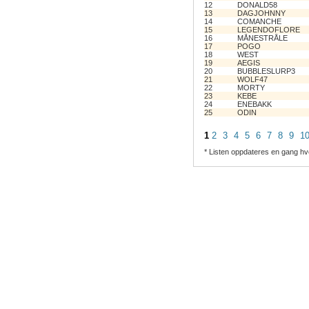
12
DONALD58
13
DAGJOHNNY
14
COMANCHE
15
LEGENDOFLORE
16
MÅNESTRÅLE
17
POGO
18
WEST
19
AEGIS
20
BUBBLESLURP3
21
WOLF47
22
MORTY
23
KEBE
24
ENEBAKK
25
ODIN
1
2
3
4
5
6
7
8
9
1
* Listen oppdateres en gang hv