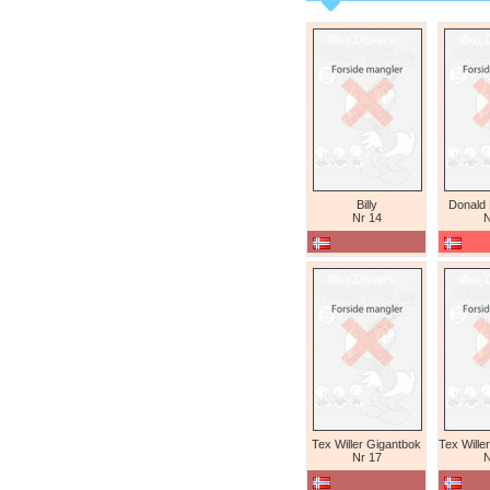
Billy
Donald
Nr 14
N
Tex Willer Gigantbok
Nr 17
N