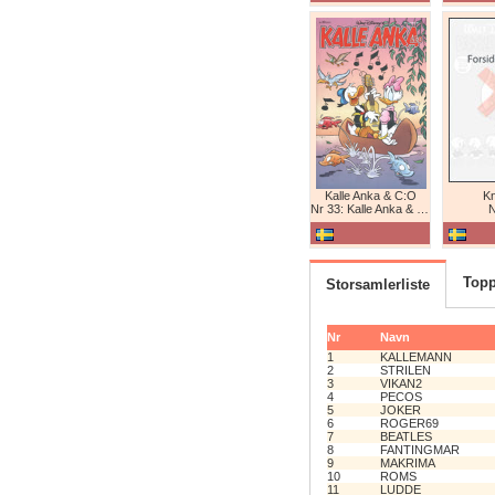
Kalle Anka & C:O
K
Nr 33: Kalle Anka & C:O
N
Topp
Storsamlerliste
Nr
Navn
1
KALLEMANN
2
STRILEN
3
VIKAN2
4
PECOS
5
JOKER
6
ROGER69
7
BEATLES
8
FANTINGMAR
9
MAKRIMA
10
ROMS
11
LUDDE