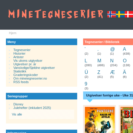
Hjem
Meny
Tegneserier / Bibliotek
'
.
@
A
Tegneserier
Historier
.
(2)
(1)
(1)
(438)
Artister
L
M
N
O
Vis ukens utgivelser
Utgivelser pr. år
(280)
(486)
(204)
(138)
Vanskelige/Sjeldne utgivelser
Statistikk
Ü
Z
Æ
Ä
Graderingskoder
(2)
(41)
(5)
(6)
Om minetegneserier.no
RSS feeds
9
(3)
Utgivelser forrige uke - Uke 31
Seriegrupper
Disney
Julehefter (inkludert 2025)
Vis alle