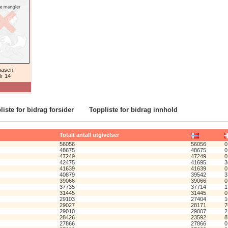
nasen
r 14
liste for bidrag forsider
Toppliste for bidrag innhold
Totalt antall utgivelser
56056
56056
0
48675
48675
0
47249
47249
0
42475
41695
3
41639
41639
0
40879
39542
3
39066
39066
0
37735
37714
1
31445
31445
0
29103
27404
1
29027
28171
7
29010
29007
2
28426
23592
8
27866
27866
0