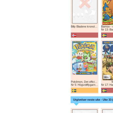
Billy Bladene kronologisk (abonnement)
Nr 13: Bamse-ju
Pokémon, Det officiella magazinet
9
Nr 5: Högvoltflygarna mot Svart Rayquaza!
Nr 17: Harald 
Utgivelser neste uke - Uke 33 