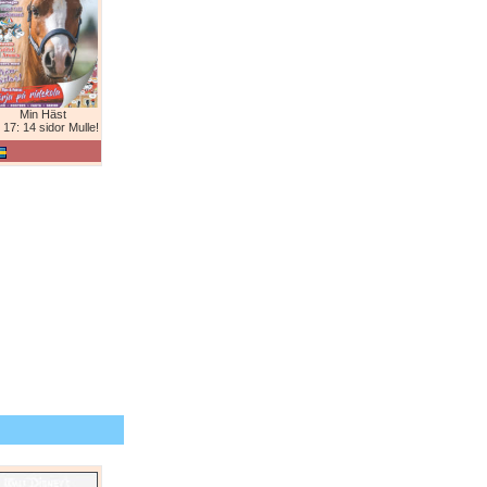
Min Häst
 17: 14 sidor Mulle!