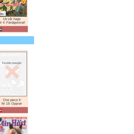
Uti vår hage
r 4: Färdigskivat!
One piece II
Nr 19: Opprør