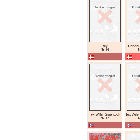
Billy
Donald
Nr 14
N
Tex Willer Gigantbok
Nr 17
N