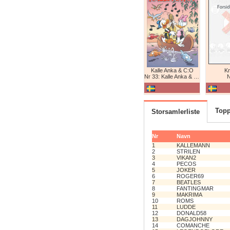
Kalle Anka & C:O
K
Nr 33: Kalle Anka & C:O
N
Topp
Storsamlerliste
Nr
Navn
1
KALLEMANN
2
STRILEN
3
VIKAN2
4
PECOS
5
JOKER
6
ROGER69
7
BEATLES
8
FANTINGMAR
9
MAKRIMA
10
ROMS
11
LUDDE
12
DONALD58
13
DAGJOHNNY
14
COMANCHE