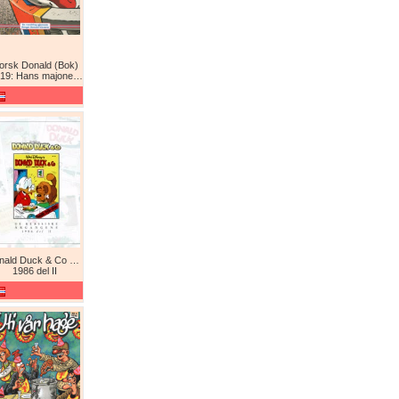
orsk Donald (Bok)
9: Hans majones Donald
Donald Duck & Co De komplette årgangene / De klassiske årgangene
1986 del II