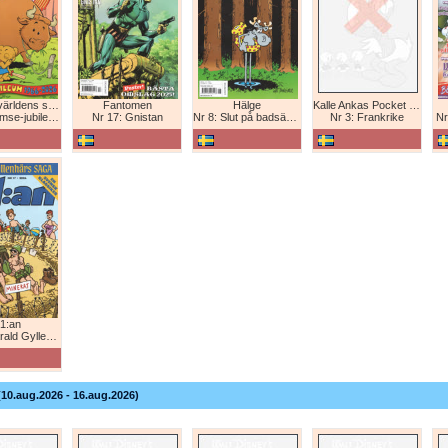
Bamse - världens starkaste björn
Fantomen
Hälge
Kalle Ankas Pocket Europaresor
bileum 1966-2026
Nr 17: Gnistan
Nr 8: Slut på badsäsongen!
Nr 3: Frankrike
Nr
1:an
Gyllenhårs saga
(10.aug.2026 - 16.aug.2026)