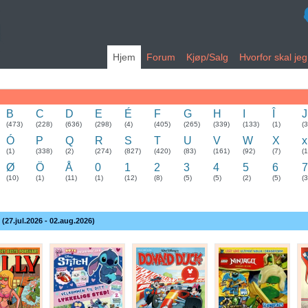
Hjem
Forum
Kjøp/Salg
Hvorfor skal je
B
C
D
E
É
F
G
H
I
Î
J
(473)
(228)
(636)
(298)
(4)
(405)
(265)
(339)
(133)
(1)
(
Ó
P
Q
R
S
T
U
V
W
X
x
(1)
(338)
(2)
(274)
(827)
(420)
(83)
(161)
(92)
(7)
(1
Ø
Ö
Å
0
1
2
3
4
5
6
7
(10)
(1)
(11)
(1)
(12)
(8)
(5)
(5)
(2)
(5)
(3
 (27.jul.2026 - 02.aug.2026)