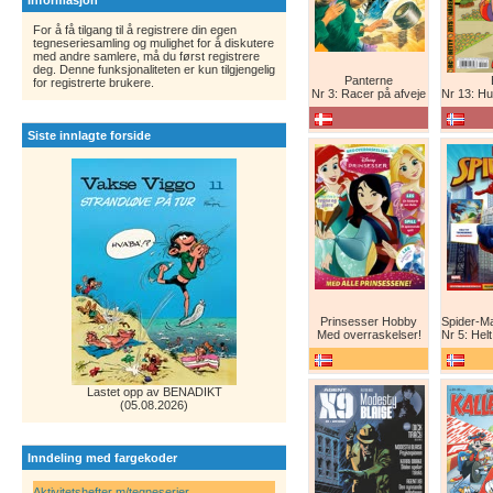
Informasjon
For å få tilgang til å registrere din egen
tegneseriesamling og mulighet for å diskutere
med andre samlere, må du først registrere
deg. Denne funksjonaliteten er kun tilgjengelig
Panterne
for registrerte brukere.
Nr 3: Racer på afveje
Nr 13: Humor er 
Siste innlagte forside
Prinsesser Hobby
Med overraskelser!
Nr 5: Helt ny teg
Lastet opp av BENADIKT
(05.08.2026)
Inndeling med fargekoder
Aktivitetshefter m/tegneserier