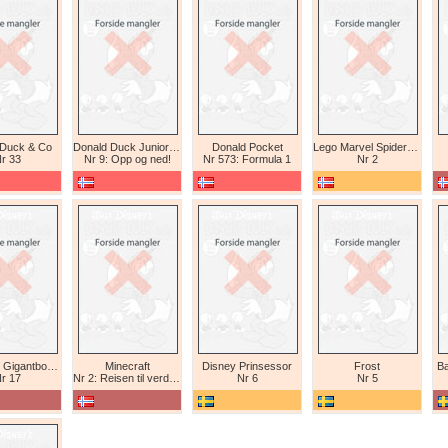
 Duck & Co
Donald Duck Junior (abonnement II)
Donald Pocket
Lego Marvel Spiderman
r 33
Nr 9: Opp og ned!
Nr 573: Formula 1
Nr 2
Tex Willer Gigantbok (bokhandel)
Minecraft
Disney Prinsessor
Frost
Ba
r 17
Nr 2: Reisen til verdens ende
Nr 6
Nr 5