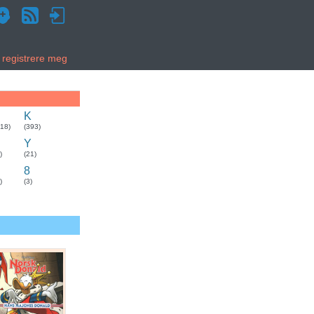
g registrere meg
K
318)
(393)
Y
)
(21)
8
)
(3)