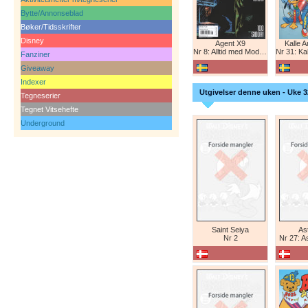
Bytte/Annonseblad
Bøker/Tidsskrifter
Disney
Agent X9
Kalle 
Nr 8: Alltid med Modesty Blaise
Nr 31: Kall
Fanziner
Giveaway
Indexer
Utgivelser denne uken - Uke 3
Tegneserier
Tegnet Vitsehefte
Underground
Saint Seiya
Ast
Nr 2
Nr 27: A