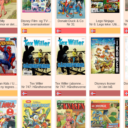
Billy
Disney Film- og TV-spesial
Donald Duck & Co
Lego Ninjago
N
det beste forsvar!
Søte overraskelser
Nr 31
Nr 6: Lego leke: Ultimat Ninja i drageform
Nr 1
Spider-Man Kids / Ultimate Spider-Man Magasin / Spider-Man Magasin / Spider-Man
Tex Willer
Tex Willer (abonnement)
Disneys ikoner
neserie! Maskinkrig!
Nr 747: Håndheverne
Nr 747: Håndheverne
Ut i det blå