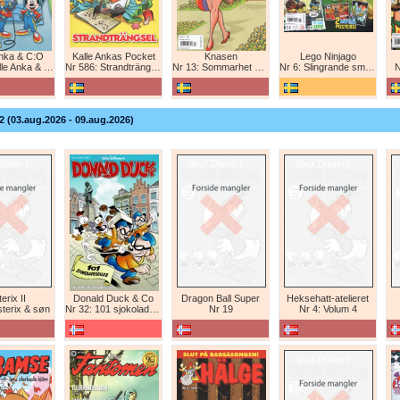
Anka & C:O
Kalle Ankas Pocket
Knasen
Lego Ninjago
e Anka & C:O
Nr 586: Strandträngsel
Nr 13: Sommarhet humor!
Nr 6: Slingrande smygattack!
N
2 (03.aug.2026 - 09.aug.2026)
erix II
Donald Duck & Co
Dragon Ball Super
Heksehatt-atelieret
sterix & søn
Nr 32: 101 sjokoladeboller
Nr 19
Nr 4: Volum 4