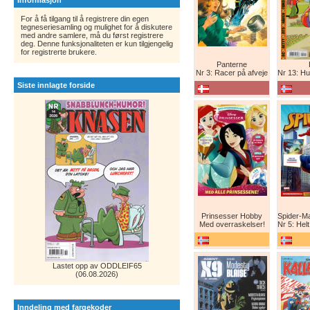
Informasjon
For å få tilgang til å registrere din egen
tegneseriesamling og mulighet for å diskutere
med andre samlere, må du først registrere
deg. Denne funksjonaliteten er kun tilgjengelig
for registrerte brukere.
Panterne
Nr 3: Racer på afveje
Nr 13: Humor er 
Siste innlagte forside
Prinsesser Hobby
Med overraskelser!
Nr 5: Helt ny teg
Lastet opp av ODDLEIF65
(06.08.2026)
Inndeling med fargekoder