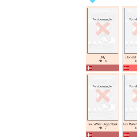
Billy
Donald
Nr 14
N
Tex Willer Gigantbok
Nr 17
N