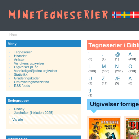
Hjem
Meny
Tegneserier / Bibl
Tegneserier
'
.
@
A
Historier
.
(2)
(1)
(1)
(438)
Artister
Vis ukens utgivelser
L
M
N
O
Utgivelser pr. år
Vanskelige/Sjeldne utgivelser
(280)
(486)
(204)
(138)
Statistikk
Ü
Z
Æ
Ä
Graderingskoder
Om minetegneserier.no
(2)
(41)
(5)
(6)
RSS feeds
9
(3)
Seriegrupper
Utgivelser forrig
Disney
Julehefter (inkludert 2025)
Vis alle