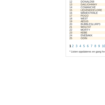
12
DONALD58
13
DAGJOHNNY
14
COMANCHE
15
LEGENDOFLORE
16
MÅNESTRÅLE
17
POGO
18
WEST
19
AEGIS
20
BUBBLESLURP3
21
WOLF47
22
MORTY
23
KEBE
24
ENEBAKK
25
ODIN
1
2
3
4
5
6
7
8
9
1
* Listen oppdateres en gang hv