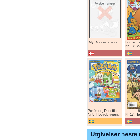
Billy Bladene kronologisk (abonnement)
Nr 13: Bamse-ju
Pokémon, Det officiella magazinet
9
Nr 5: Högvoltflygarna mot Svart Rayquaza!
Nr 17: Harald 
Utgivelser neste 