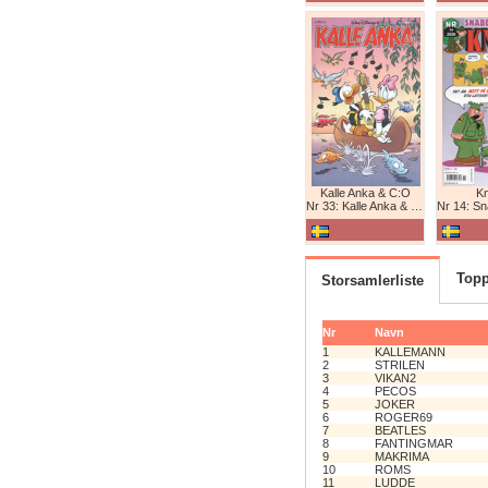
Kalle Anka & C:O
K
Nr 33: Kalle Anka & C:O
Nr 14: Snabb
Topp
Storsamlerliste
Nr
Navn
1
KALLEMANN
2
STRILEN
3
VIKAN2
4
PECOS
5
JOKER
6
ROGER69
7
BEATLES
8
FANTINGMAR
9
MAKRIMA
10
ROMS
11
LUDDE