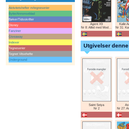
Aktivitetshefter m/tegneserier
Bytte/Annonseblad
Bøker/Tidsskrifter
Agent X9
Kalle 
Disney
Nr 8: Alltid med Modesty Blaise
Nr 31: Kall
Fanziner
Giveaway
Indexer
Utgivelser denne
Tegneserier
Tegnet Vitsehefte
Underground
Saint Seiya
Ast
Nr 2
Nr 27: A