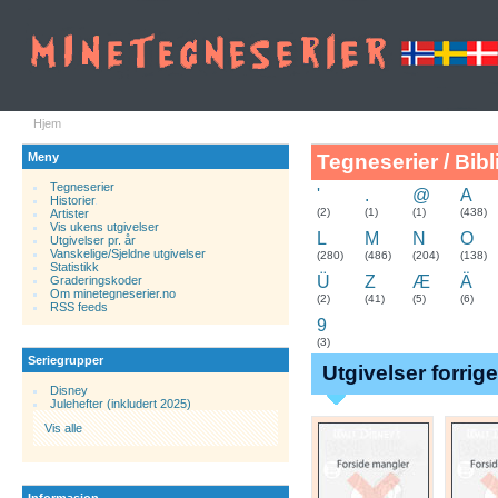
Hjem
Meny
Tegneserier / Bibl
Tegneserier
'
.
@
A
Historier
.
(2)
(1)
(1)
(438)
Artister
Vis ukens utgivelser
L
M
N
O
Utgivelser pr. år
Vanskelige/Sjeldne utgivelser
(280)
(486)
(204)
(138)
Statistikk
Ü
Z
Æ
Ä
Graderingskoder
Om minetegneserier.no
(2)
(41)
(5)
(6)
RSS feeds
9
(3)
Seriegrupper
Utgivelser forrig
Disney
Julehefter (inkludert 2025)
Vis alle