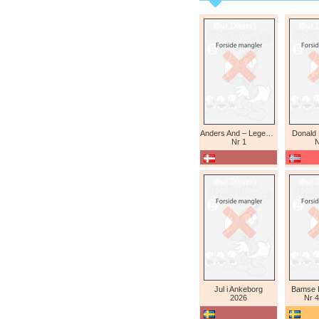
Anders And – Legendariske eventyr (Daniel Branca)
Donald
Nr 1
N
Jul i Ankeborg
Bamse K
2026
Nr 4