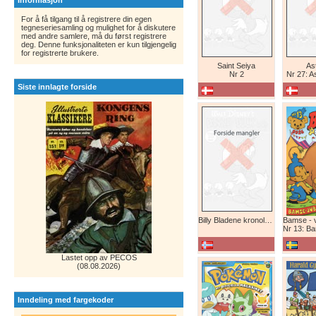
Informasjon
For å få tilgang til å registrere din egen
tegneseriesamling og mulighet for å diskutere
med andre samlere, må du først registrere
deg. Denne funksjonaliteten er kun tilgjengelig
for registrerte brukere.
Saint Seiya
Ast
Nr 2
Nr 27: A
Siste innlagte forside
Billy Bladene kronologisk (abonnement)
Nr 13: Bamse-ju
Lastet opp av PECOS
(08.08.2026)
Inndeling med fargekoder