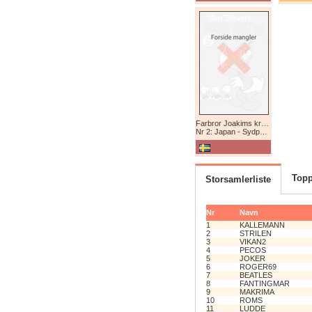
Farbror Joakims krönikor
Nr 2: Japan - Sydpolen - Afrika
Topp
Storsamlerliste
Nr
Navn
1
KALLEMANN
2
STRILEN
3
VIKAN2
4
PECOS
5
JOKER
6
ROGER69
7
BEATLES
8
FANTINGMAR
9
MAKRIMA
10
ROMS
11
LUDDE