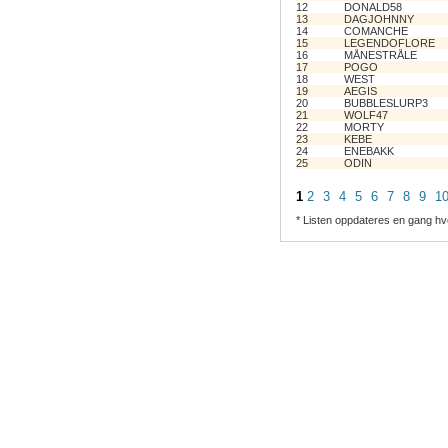
12
DONALD58
13
DAGJOHNNY
14
COMANCHE
15
LEGENDOFLORE
16
MÅNESTRÅLE
17
POGO
18
WEST
19
AEGIS
20
BUBBLESLURP3
21
WOLF47
22
MORTY
23
KEBE
24
ENEBAKK
25
ODIN
1
2
3
4
5
6
7
8
9
1
* Listen oppdateres en gang hv