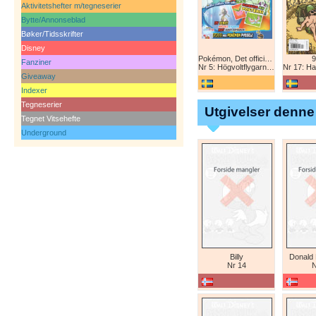
Aktivitetshefter m/tegneserier
Bytte/Annonseblad
Bøker/Tidsskrifter
Disney
Pokémon, Det officiella magazinet
9
Fanziner
Nr 5: Högvoltflygarna mot Svart Rayquaza!
Nr 17: Harald 
Giveaway
Indexer
Tegneserier
Utgivelser denne
Tegnet Vitsehefte
Underground
Billy
Donald
Nr 14
N