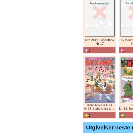
Tex Willer Gigantbok
Nr 17
N
Kalle Anka & C:O
K
Nr 33: Kalle Anka & C:O
Nr 14: Snabb
Utgivelser neste 