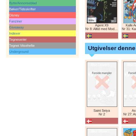
Bytte/Annonseblad
Bøker/Tidsskrifter
Disney
Fanziner
Agent X9
Kalle 
Giveaway
Nr 8: Alltid med Modesty Blaise
Nr 31: Kall
Indexer
Tegneserier
Tegnet Vitsehefte
Utgivelser denne
Underground
Saint Seiya
Ast
Nr 2
Nr 27: A