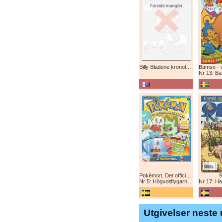
Billy Bladene kronologisk (abonnement)
Nr 13: Bamse-ju
Pokémon, Det officiella magazinet
9
Nr 5: Högvoltflygarna mot Svart Rayquaza!
Nr 17: Harald 
Utgivelser neste 