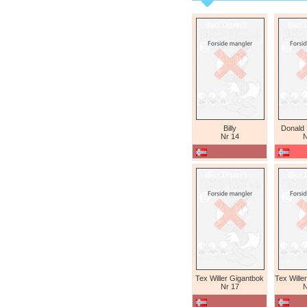
Billy
Donald
Nr 14
N
Tex Willer Gigantbok
Nr 17
N