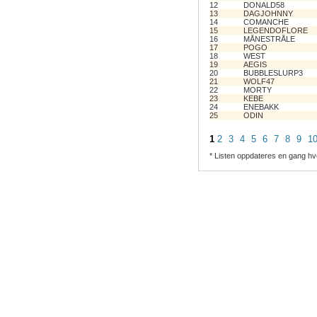
12
DONALD58
13
DAGJOHNNY
14
COMANCHE
15
LEGENDOFLORE
16
MÅNESTRÅLE
17
POGO
18
WEST
19
AEGIS
20
BUBBLESLURP3
21
WOLF47
22
MORTY
23
KEBE
24
ENEBAKK
25
ODIN
1
2
3
4
5
6
7
8
9
1
* Listen oppdateres en gang hv