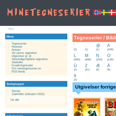
Hjem
Meny
Tegneserier / Bibl
Tegneserier
'
.
@
A
Historier
.
(2)
(1)
(1)
(438)
Artister
Vis ukens utgivelser
L
M
N
O
Utgivelser pr. år
Vanskelige/Sjeldne utgivelser
(280)
(486)
(204)
(138)
Statistikk
Ü
Z
Æ
Ä
Graderingskoder
Om minetegneserier.no
(2)
(41)
(5)
(6)
RSS feeds
9
(3)
Seriegrupper
Utgivelser forrig
Disney
Julehefter (inkludert 2025)
Vis alle