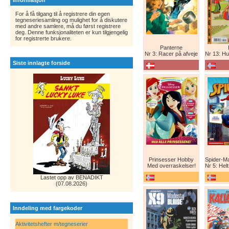
Informasjon
For å få tilgang til å registrere din egen
tegneseriesamling og mulighet for å diskutere
med andre samlere, må du først registrere
deg. Denne funksjonaliteten er kun tilgjengelig
for registrerte brukere.
Panterne
Nr 3: Racer på afveje
Nr 13: Humor er 
Siste innlagte forside
Prinsesser Hobby
Med overraskelser!
Nr 5: Helt ny teg
Lastet opp av BENADIKT
(07.08.2026)
Inndeling med fargekoder
Aktivitetshefter m/tegneserier