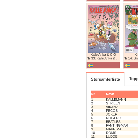
Kalle Anka & C:O
K
Nr 33: Kalle Anka & C:O
Nr 14: Snabb
Topp
Storsamlerliste
Nr
Navn
1
KALLEMANN
2
STRILEN
3
VIKAN2
4
PECOS
5
JOKER
6
ROGER69
7
BEATLES
8
FANTINGMAR
9
MAKRIMA
10
ROMS
11
LUDDE