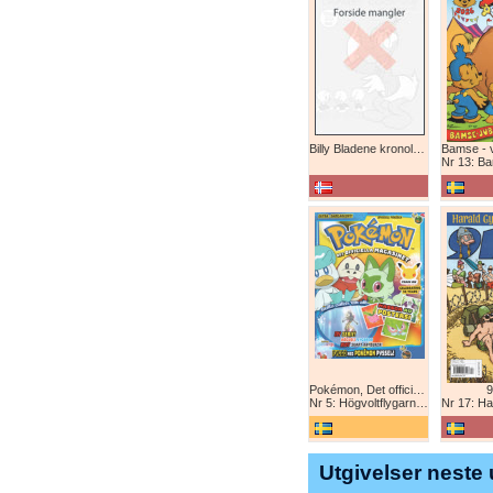
Billy Bladene kronologisk (abonnement)
Nr 13: Bamse-ju
Pokémon, Det officiella magazinet
9
Nr 5: Högvoltflygarna mot Svart Rayquaza!
Nr 17: Harald 
Utgivelser neste 