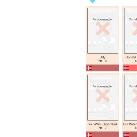
Billy
Donald
Nr 14
N
Tex Willer Gigantbok
Nr 17
N