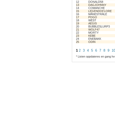
12
DONALD58
13
DAGJOHNNY
14
COMANCHE
15
LEGENDOFLORE
16
MÅNESTRÅLE
17
POGO
18
WEST
19
AEGIS
20
BUBBLESLURP3
21
WOLF47
22
MORTY
23
KEBE
24
ENEBAKK
25
ODIN
1
2
3
4
5
6
7
8
9
1
* Listen oppdateres en gang hv