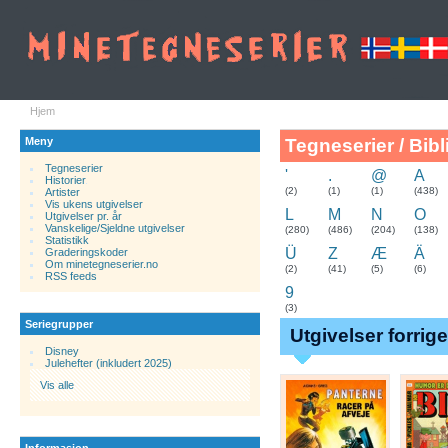
Hjem
Meny
Tegneserier / Bibl
Tegneserier
'
.
@
A
Historier
.
(2)
(1)
(1)
(438)
Artister
Vis ukens utgivelser
L
M
N
O
Utgivelser pr. år
Vanskelige/Sjeldne utgivelser
(280)
(486)
(204)
(138)
Statistikk
Ü
Z
Æ
Ä
Graderingskoder
Om minetegneserier.no
(2)
(41)
(5)
(6)
RSS feeds
9
(3)
Seriegrupper
Utgivelser forrig
Disney
Julehefter (inkludert 2025)
Vis alle