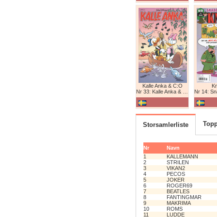
Kalle Anka & C:O
K
Nr 33: Kalle Anka & C:O
Nr 14: Snabb
Topp
Storsamlerliste
Nr
Navn
1
KALLEMANN
2
STRILEN
3
VIKAN2
4
PECOS
5
JOKER
6
ROGER69
7
BEATLES
8
FANTINGMAR
9
MAKRIMA
10
ROMS
11
LUDDE