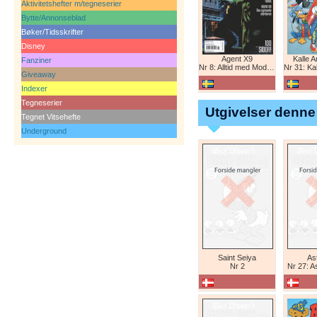
Aktivitetshefter m/tegneserier
Bytte/Annonseblad
Bøker/Tidsskrifter
Disney
Agent X9
Kalle 
Fanziner
Nr 8: Alltid med Modesty Blaise
Nr 31: Kall
Giveaway
Indexer
Tegneserier
Utgivelser denne
Tegnet Vitsehefte
Underground
Saint Seiya
Ast
Nr 2
Nr 27: A