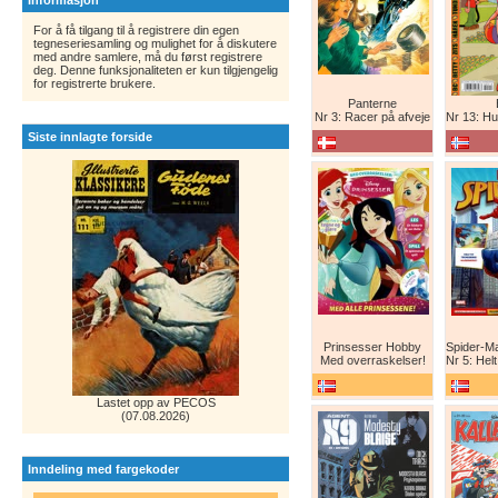
Informasjon
For å få tilgang til å registrere din egen
tegneseriesamling og mulighet for å diskutere
med andre samlere, må du først registrere
deg. Denne funksjonaliteten er kun tilgjengelig
for registrerte brukere.
Panterne
Nr 3: Racer på afveje
Nr 13: Humor er 
Siste innlagte forside
Prinsesser Hobby
Med overraskelser!
Nr 5: Helt ny teg
Lastet opp av PECOS
(07.08.2026)
Inndeling med fargekoder