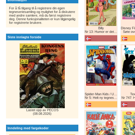
Informasjon
For å få tilgang til å registrere din egen
tegneseriesamling og mulighet for å diskutere
med andre samlere, må du først registrere
deg. Denne funksjonaliteten er kun tilgjengelig
for registrerte brukere.
Billy
Nr 13: Humor er det beste forsvar!
Søte ov
Siste innlagte forside
Spider-Man Kids / Ultimate Spider-Man Magasin / Spider-Man Magasin / Spider-Man
Tex
Nr 5: Helt ny tegneserie! Maskinkrig!
Nr 747: 
Lastet opp av PECOS
(08.08.2026)
Inndeling med fargekoder