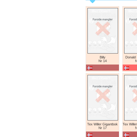
Billy
Donald
Nr 14
N
Tex Willer Gigantbok
Nr 17
N