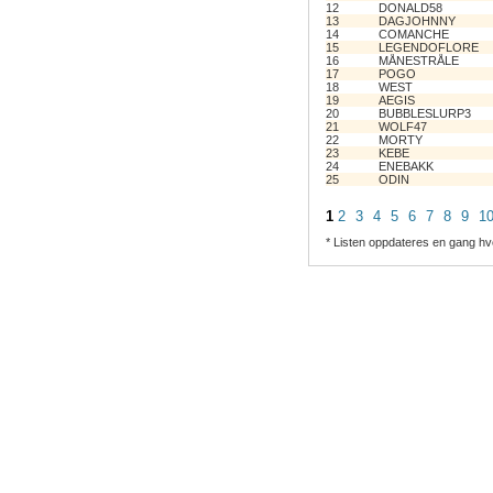
12
DONALD58
13
DAGJOHNNY
14
COMANCHE
15
LEGENDOFLORE
16
MÅNESTRÅLE
17
POGO
18
WEST
19
AEGIS
20
BUBBLESLURP3
21
WOLF47
22
MORTY
23
KEBE
24
ENEBAKK
25
ODIN
1
2
3
4
5
6
7
8
9
1
* Listen oppdateres en gang hv