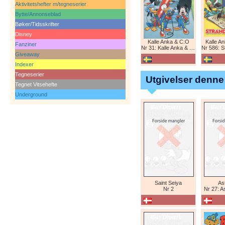
Aktivitetshefter m/tegneserier
Bytte/Annonseblad
Bøker/Tidsskrifter
Disney
Kalle Anka & C:O
Kalle A
Fanziner
Nr 31: Kalle Anka & C:O
Nr 586: St
Giveaway
Indexer
Tegneserier
Utgivelser denne
Tegnet Vitsehefte
Underground
Saint Seiya
Ast
Nr 2
Nr 27: A