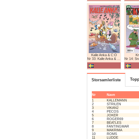
Kalle Anka & C:O
K
Nr 33: Kalle Anka & C:O
Nr 14: Snabb
Topp
Storsamlerliste
Nr
Navn
1
KALLEMANN
2
STRILEN
3
VIKAN2
4
PECOS
5
JOKER
6
ROGER69
7
BEATLES
8
FANTINGMAR
9
MAKRIMA
10
ROMS
11
LUDDE