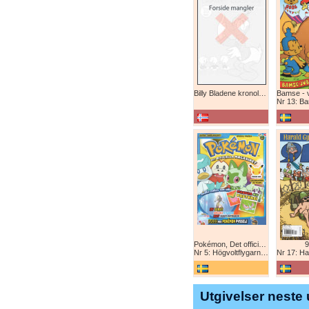
Billy Bladene kronologisk (abonnement)
Nr 13: Bamse-ju
Pokémon, Det officiella magazinet
9
Nr 5: Högvoltflygarna mot Svart Rayquaza!
Nr 17: Harald 
Utgivelser neste 