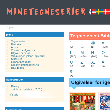
Hjem
Meny
Tegneserier / Bibl
Tegneserier
'
.
@
A
Historier
.
(2)
(1)
(1)
(438)
Artister
Vis ukens utgivelser
L
M
N
O
Utgivelser pr. år
Vanskelige/Sjeldne utgivelser
(280)
(486)
(204)
(138)
Statistikk
Ü
Z
Æ
Ä
Graderingskoder
Om minetegneserier.no
(2)
(41)
(5)
(6)
RSS feeds
9
(3)
Seriegrupper
Utgivelser forrig
Disney
Julehefter (inkludert 2025)
Vis alle