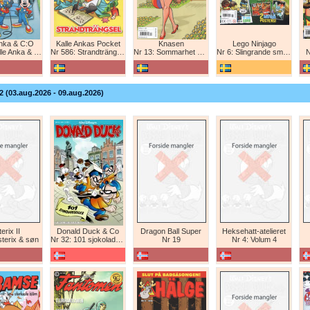
Anka & C:O
Kalle Ankas Pocket
Knasen
Lego Ninjago
e Anka & C:O
Nr 586: Strandträngsel
Nr 13: Sommarhet humor!
Nr 6: Slingrande smygattack!
N
2 (03.aug.2026 - 09.aug.2026)
erix II
Donald Duck & Co
Dragon Ball Super
Heksehatt-atelieret
sterix & søn
Nr 32: 101 sjokoladeboller
Nr 19
Nr 4: Volum 4