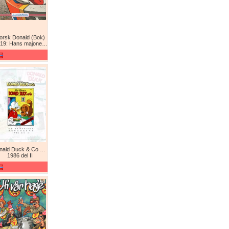
orsk Donald (Bok)
9: Hans majones Donald
Donald Duck & Co De komplette årgangene / De klassiske årgangene
1986 del II