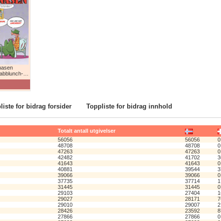
nasen
lunch-humor!
liste for bidrag forsider
Toppliste for bidrag innhold
Totalt antall utgivelser
56056
56056
0
48708
48708
0
47263
47263
0
42482
41702
3
41643
41643
0
40881
39544
3
39066
39066
0
37735
37714
1
31445
31445
0
29103
27404
1
29027
28171
7
29010
29007
2
28426
23592
8
27866
27866
0