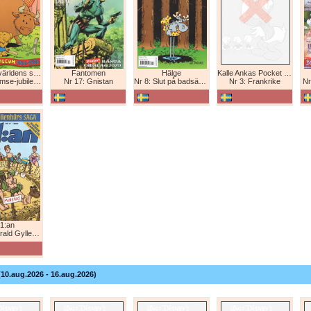
Bamse - världens starkaste björn
Fantomen
Hälge
Kalle Ankas Pocket Europaresor
bileum 1966-2026
Nr 17: Gnistan
Nr 8: Slut på badsäsongen!
Nr 3: Frankrike
Nr
1:an
Gyllenhårs saga
(10.aug.2026 - 16.aug.2026)