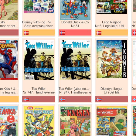
Billy
Disney Film- og TV-spesial
Donald Duck & Co
Lego Ninjago
N
det beste forsvar!
Søte overraskelser
Nr 31
Nr 6: Lego leke: Ultimat Ninja i drageform
Nr 1
Spider-Man Kids / Ultimate Spider-Man Magasin / Spider-Man Magasin / Spider-Man
Tex Willer
Tex Willer (abonnement)
Disneys ikoner
neserie! Maskinkrig!
Nr 747: Håndheverne
Nr 747: Håndheverne
Ut i det blå