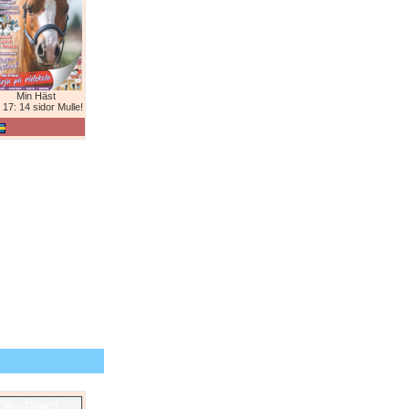
Min Häst
 17: 14 sidor Mulle!