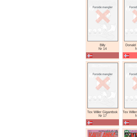
Billy
Donald
Nr 14
N
Tex Willer Gigantbok
Nr 17
N