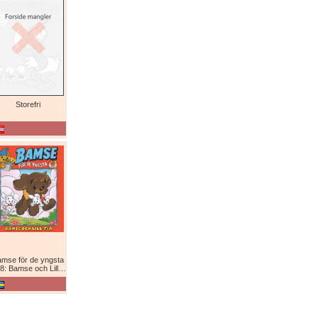
Storefri
mse för de yngsta
8: Bamse och Lill-Fia