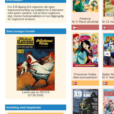
Informasjon
For å få tilgang til å registrere din egen
tegneseriesamling og mulighet for å diskutere
med andre samlere, må du først registrere
deg. Denne funksjonaliteten er kun tilgjengelig
Panterne
for registrerte brukere.
Nr 3: Racer på afveje
Nr 13: Humor er 
Siste innlagte forside
Prinsesser Hobby
Med overraskelser!
Nr 5: Helt ny teg
Lastet opp av PECOS
(07.08.2026)
Inndeling med fargekoder