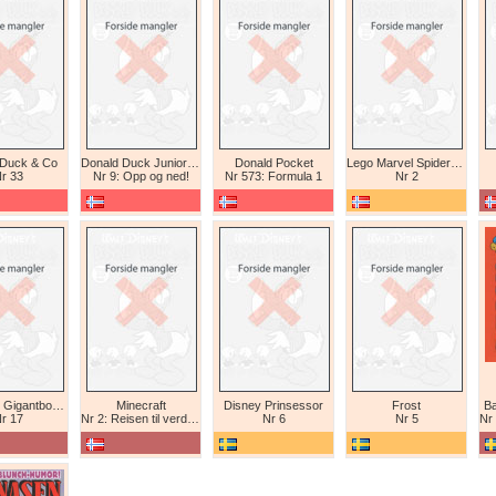
 Duck & Co
Donald Duck Junior (abonnement II)
Donald Pocket
Lego Marvel Spiderman
r 33
Nr 9: Opp og ned!
Nr 573: Formula 1
Nr 2
Tex Willer Gigantbok (bokhandel)
Minecraft
Disney Prinsessor
Frost
Ba
r 17
Nr 2: Reisen til verdens ende
Nr 6
Nr 5
Nr 