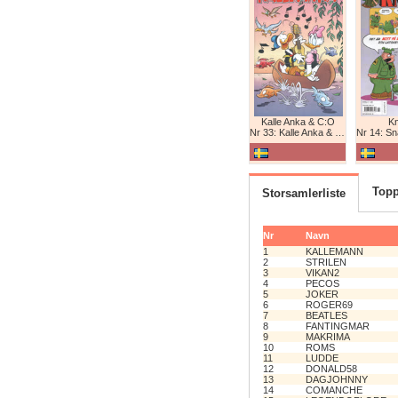
Kalle Anka & C:O
K
Nr 33: Kalle Anka & C:O
Nr 14: Snabb
Topp
Storsamlerliste
Nr
Navn
1
KALLEMANN
2
STRILEN
3
VIKAN2
4
PECOS
5
JOKER
6
ROGER69
7
BEATLES
8
FANTINGMAR
9
MAKRIMA
10
ROMS
11
LUDDE
12
DONALD58
13
DAGJOHNNY
14
COMANCHE