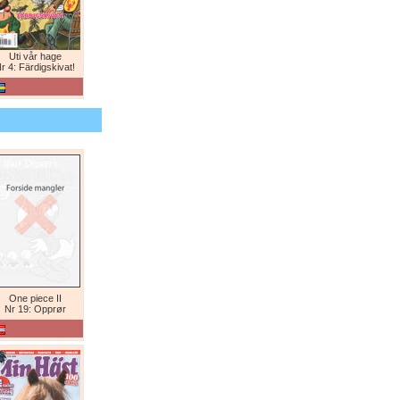
Uti vår hage
r 4: Färdigskivat!
One piece II
Nr 19: Opprør