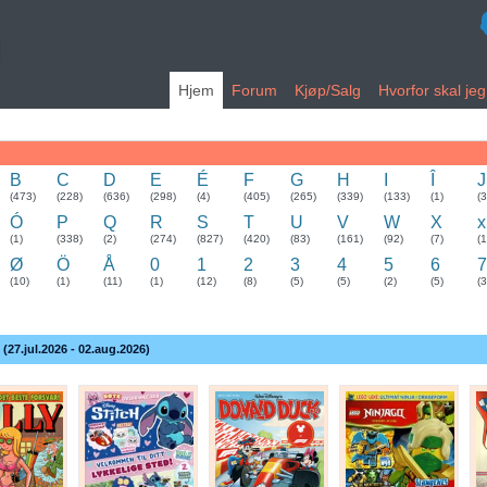
Hjem
Forum
Kjøp/Salg
Hvorfor skal je
B
C
D
E
É
F
G
H
I
Î
J
(473)
(228)
(636)
(298)
(4)
(405)
(265)
(339)
(133)
(1)
(
Ó
P
Q
R
S
T
U
V
W
X
x
(1)
(338)
(2)
(274)
(827)
(420)
(83)
(161)
(92)
(7)
(1
Ø
Ö
Å
0
1
2
3
4
5
6
7
(10)
(1)
(11)
(1)
(12)
(8)
(5)
(5)
(2)
(5)
(3
 (27.jul.2026 - 02.aug.2026)