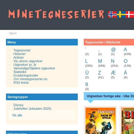
Hjem
Meny
Tegneserier / Bibliotek
'
.
@
A
Tegneserier
Historier
.
(2)
(1)
(1)
(438)
Artister
L
M
N
O
Vis ukens utgivelser
Utgivelser pr. år
(280)
(486)
(204)
(138)
Vanskelige/Sjeldne utgivelser
Statistikk
Ü
Z
Æ
Ä
Graderingskoder
(2)
(41)
(5)
(6)
Om minetegneserier.no
RSS feeds
9
(3)
Utgivelser forrige uke - Uke 31
Seriegrupper
Disney
Julehefter (inkludert 2025)
Vis alle