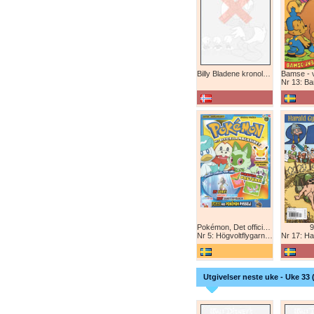
Billy Bladene kronologisk (abonnement)
Nr 13: Bamse-ju
Pokémon, Det officiella magazinet
9
Nr 5: Högvoltflygarna mot Svart Rayquaza!
Nr 17: Harald 
Utgivelser neste uke - Uke 33 