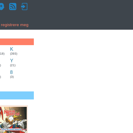
g registrere meg
K
318)
(393)
Y
)
(21)
8
)
(3)