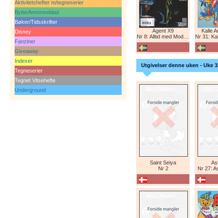
Aktivitetshefter m/tegneserier
Bytte/Annonseblad
Bøker/Tidsskrifter
Agent X9
Kalle 
Disney
Nr 8: Alltid med Modesty Blaise
Nr 31: Kall
Fanziner
Giveaway
Indexer
Utgivelser denne uken - Uke 3
Tegneserier
Tegnet Vitsehefte
Underground
Saint Seiya
Ast
Nr 2
Nr 27: A