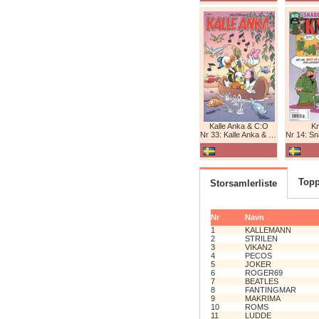
Kalle Anka & C:O
K
Nr 33: Kalle Anka & C:O
Nr 14: Snabb
Topp
Storsamlerliste
Nr
Navn
1
KALLEMANN
2
STRILEN
3
VIKAN2
4
PECOS
5
JOKER
6
ROGER69
7
BEATLES
8
FANTINGMAR
9
MAKRIMA
10
ROMS
11
LUDDE