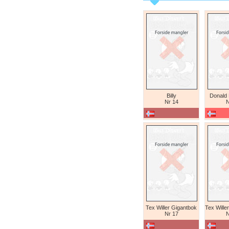
Billy
Donald
Nr 14
N
Tex Willer Gigantbok
Nr 17
N