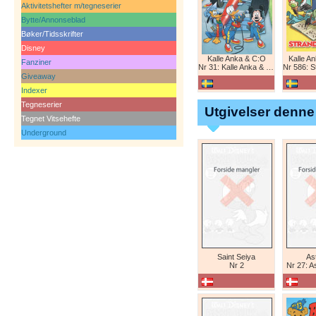
Aktivitetshefter m/tegneserier
Bytte/Annonseblad
Bøker/Tidsskrifter
Disney
Kalle Anka & C:O
Kalle A
Fanziner
Nr 31: Kalle Anka & C:O
Nr 586: St
Giveaway
Indexer
Tegneserier
Utgivelser denne
Tegnet Vitsehefte
Underground
Saint Seiya
Ast
Nr 2
Nr 27: A