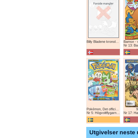
Billy Bladene kronologisk (abonnement)
Nr 13: Bamse-ju
Pokémon, Det officiella magazinet
9
Nr 5: Högvoltflygarna mot Svart Rayquaza!
Nr 17: Harald 
Utgivelser neste 