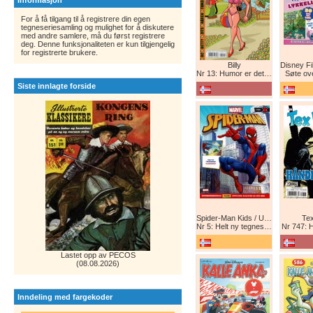
Informasjon
For å få tilgang til å registrere din egen
tegneseriesamling og mulighet for å diskutere
med andre samlere, må du først registrere
deg. Denne funksjonaliteten er kun tilgjengelig
for registrerte brukere.
Billy
Nr 13: Humor er det beste forsvar!
Søte ov
Siste innlagte forside
Spider-Man Kids / Ultimate Spider-Man Magasin / Spider-Man Magasin / Spider-Man
Tex
Nr 5: Helt ny tegneserie! Maskinkrig!
Nr 747: 
Lastet opp av PECOS
(08.08.2026)
Inndeling med fargekoder