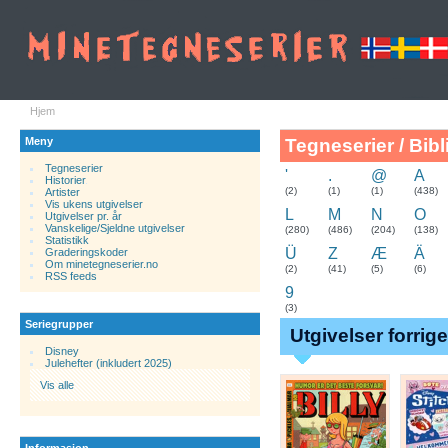
Hjem
Meny
Tegneserier / Bibl
Tegneserier
'
.
@
A
Historier
.
(2)
(1)
(1)
(438)
Artister
Vis ukens utgivelser
L
M
N
O
Utgivelser pr. år
Vanskelige/Sjeldne utgivelser
(280)
(486)
(204)
(138)
Statistikk
Ü
Z
Æ
Ä
Graderingskoder
Om minetegneserier.no
(2)
(41)
(5)
(6)
RSS feeds
9
(3)
Seriegrupper
Utgivelser forrig
Disney
Julehefter (inkludert 2025)
Vis alle