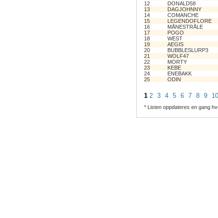
12
DONALD58
13
DAGJOHNNY
14
COMANCHE
15
LEGENDOFLORE
16
MÅNESTRÅLE
17
POGO
18
WEST
19
AEGIS
20
BUBBLESLURP3
21
WOLF47
22
MORTY
23
KEBE
24
ENEBAKK
25
ODIN
1
2
3
4
5
6
7
8
9
1
* Listen oppdateres en gang hv