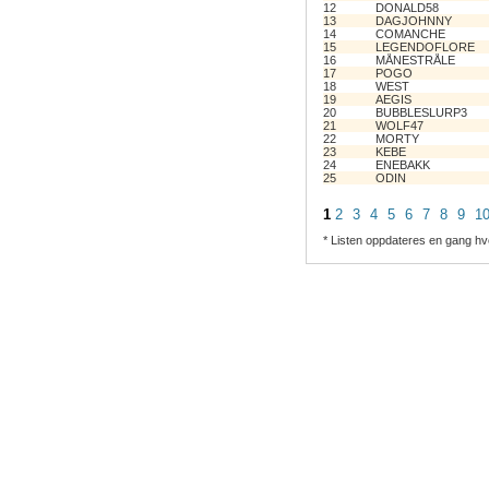
12
DONALD58
13
DAGJOHNNY
14
COMANCHE
15
LEGENDOFLORE
16
MÅNESTRÅLE
17
POGO
18
WEST
19
AEGIS
20
BUBBLESLURP3
21
WOLF47
22
MORTY
23
KEBE
24
ENEBAKK
25
ODIN
1
2
3
4
5
6
7
8
9
1
* Listen oppdateres en gang hv