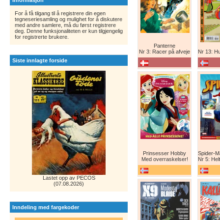
Informasjon
For å få tilgang til å registrere din egen
tegneseriesamling og mulighet for å diskutere
med andre samlere, må du først registrere
deg. Denne funksjonaliteten er kun tilgjengelig
for registrerte brukere.
Panterne
Nr 3: Racer på afveje
Nr 13: Humor er
Siste innlagte forside
Prinsesser Hobby
Med overraskelser!
Nr 5: Helt ny teg
Lastet opp av PECOS
(07.08.2026)
Inndeling med fargekoder