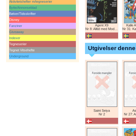
Aktivitetshefter m/tegneserier
Bytte/Annonseblad
Bøker/Tidsskrifter
Disney
Agent X9
Kalle 
Fanziner
Nr 8: Alltid med Modesty Blaise
Nr 31: Kal
Giveaway
Indexer
Tegneserier
Utgivelser denne
Tegnet Vitsehefte
Underground
Saint Seiya
As
Nr 2
Nr 27: A