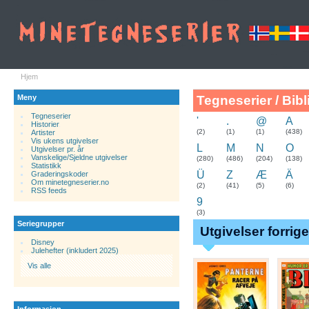
Hjem
Meny
Tegneserier / Bibl
Tegneserier
'
.
@
A
Historier
.
(2)
(1)
(1)
(438)
Artister
Vis ukens utgivelser
L
M
N
O
Utgivelser pr. år
Vanskelige/Sjeldne utgivelser
(280)
(486)
(204)
(138)
Statistikk
Ü
Z
Æ
Ä
Graderingskoder
Om minetegneserier.no
(2)
(41)
(5)
(6)
RSS feeds
9
(3)
Seriegrupper
Utgivelser forrig
Disney
Julehefter (inkludert 2025)
Vis alle