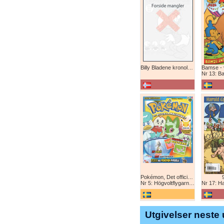
Billy Bladene kronologisk (abonnement)
Nr 13: Bamse-j
Pokémon, Det officiella magazinet
Nr 5: Högvoltflygarna mot Svart Rayquaza!
Nr 17: Harald 
Utgivelser neste 