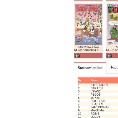
Kalle Anka & C:O
K
Nr 33: Kalle Anka & C:O
Nr 14: Snab
Topp
Storsamlerliste
Nr
Navn
1
KALLEMANN
2
STRILEN
3
VIKAN2
4
PECOS
5
JOKER
6
ROGER69
7
BEATLES
8
FANTINGMAR
9
MAKRIMA
10
ROMS
11
LUDDE