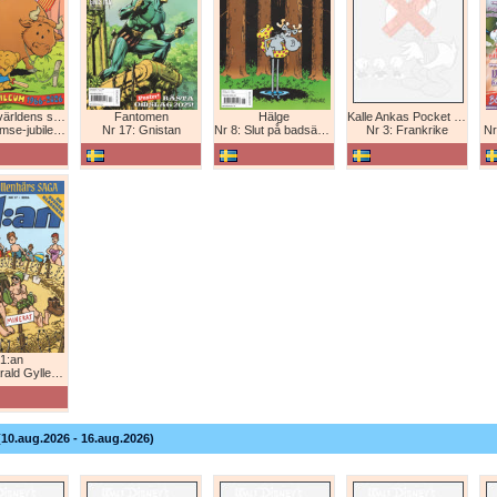
Bamse - världens starkaste björn
Fantomen
Hälge
Kalle Ankas Pocket Europaresor
bileum 1966-2026
Nr 17: Gnistan
Nr 8: Slut på badsäsongen!
Nr 3: Frankrike
Nr
1:an
Gyllenhårs saga
(10.aug.2026 - 16.aug.2026)