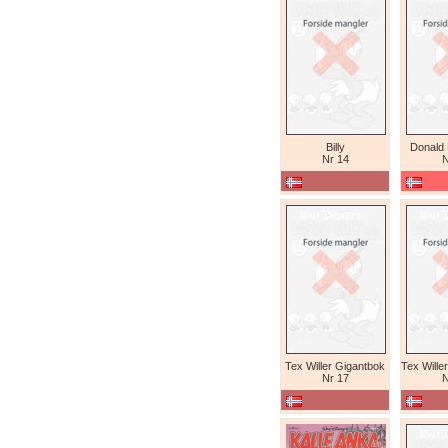
Billy
Donald
Nr 14
N
Tex Willer Gigantbok
Nr 17
N