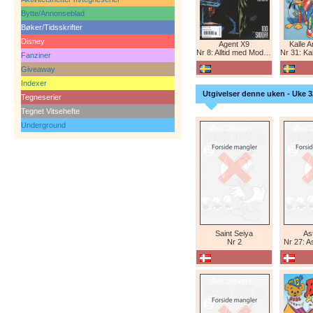
Bytte/Annonseblad
Bøker/Tidsskrifter
Disney
Agent X9
Kalle 
Nr 8: Alltid med Modesty Blaise
Nr 31: Kall
Fanziner
Giveaway
Indexer
Utgivelser denne uken - Uke 3
Tegneserier
Tegnet Vitsehefte
Underground
Saint Seiya
Ast
Nr 2
Nr 27: A