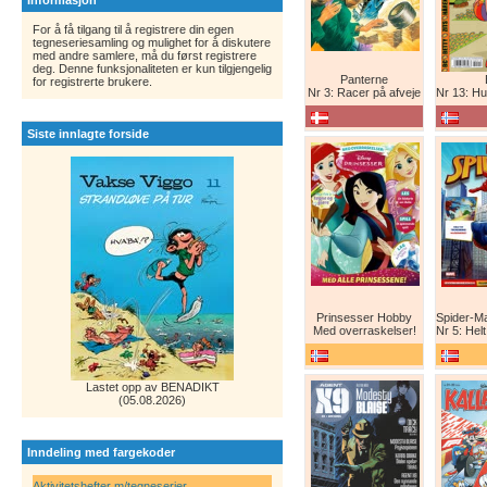
Informasjon
For å få tilgang til å registrere din egen
tegneseriesamling og mulighet for å diskutere
med andre samlere, må du først registrere
deg. Denne funksjonaliteten er kun tilgjengelig
Panterne
for registrerte brukere.
Nr 3: Racer på afveje
Nr 13: Humor er 
Siste innlagte forside
Prinsesser Hobby
Med overraskelser!
Nr 5: Helt ny teg
Lastet opp av BENADIKT
(05.08.2026)
Inndeling med fargekoder
Aktivitetshefter m/tegneserier