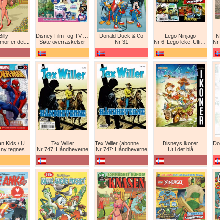
Billy
Disney Film- og TV-spesial
Donald Duck & Co
Lego Ninjago
N
det beste forsvar!
Søte overraskelser
Nr 31
Nr 6: Lego leke: Ultimat Ninja i drageform
Nr 1
Spider-Man Kids / Ultimate Spider-Man Magasin / Spider-Man Magasin / Spider-Man
Tex Willer
Tex Willer (abonnement)
Disneys ikoner
neserie! Maskinkrig!
Nr 747: Håndheverne
Nr 747: Håndheverne
Ut i det blå