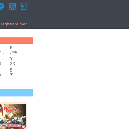
g registrere meg
K
318)
(393)
Y
)
(21)
8
)
(3)