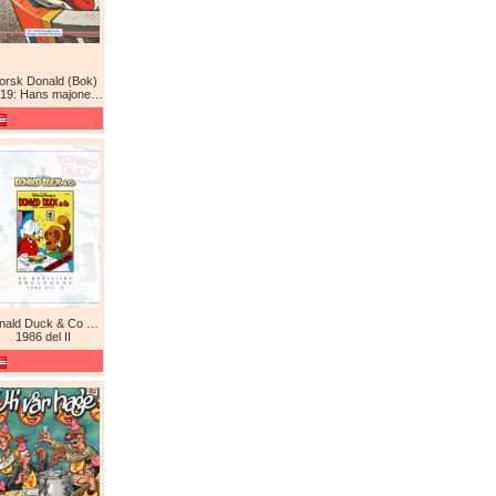
orsk Donald (Bok)
9: Hans majones Donald
Donald Duck & Co De komplette årgangene / De klassiske årgangene
1986 del II