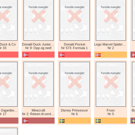
 Duck & Co
Donald Duck Junior (abonnement II)
Donald Pocket
Lego Marvel Spiderman
r 33
Nr 9: Opp og ned!
Nr 573: Formula 1
Nr 2
Tex Willer Gigantbok (bokhandel)
Minecraft
Disney Prinsessor
Frost
Ba
r 17
Nr 2: Reisen til verdens ende
Nr 6
Nr 5