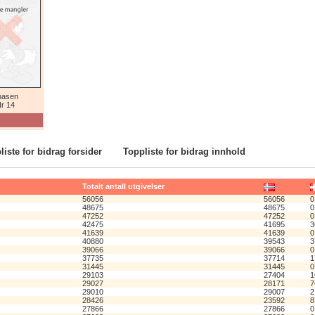
nasen
r 14
liste for bidrag forsider
Toppliste for bidrag innhold
Totalt antall utgivelser
56056
56056
0
48675
48675
0
47252
47252
0
42475
41695
3
41639
41639
0
40880
39543
3
39066
39066
0
37735
37714
1
31445
31445
0
29103
27404
1
29027
28171
7
29010
29007
2
28426
23592
8
27866
27866
0