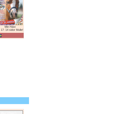
Min Häst
 17: 14 sidor Mulle!