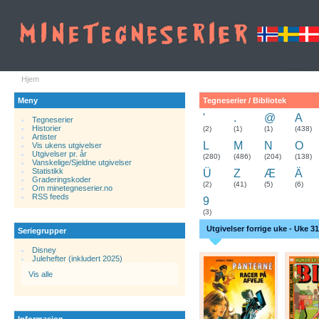
Hjem
Meny
Tegneserier / Bibliotek
'
.
@
A
Tegneserier
Historier
.
(2)
(1)
(1)
(438)
Artister
L
M
N
O
Vis ukens utgivelser
Utgivelser pr. år
(280)
(486)
(204)
(138)
Vanskelige/Sjeldne utgivelser
Statistikk
Ü
Z
Æ
Ä
Graderingskoder
(2)
(41)
(5)
(6)
Om minetegneserier.no
RSS feeds
9
(3)
Utgivelser forrige uke - Uke 31
Seriegrupper
Disney
Julehefter (inkludert 2025)
Vis alle