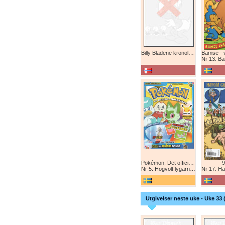
Billy Bladene kronologisk (abonnement)
Nr 13: Bamse-ju
Pokémon, Det officiella magazinet
9
Nr 5: Högvoltflygarna mot Svart Rayquaza!
Nr 17: Harald 
Utgivelser neste uke - Uke 33 