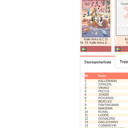
Kalle Anka & C:O
K
Nr 33: Kalle Anka & C:O
N
Topp
Storsamlerliste
Nr
Navn
1
KALLEMANN
2
STRILEN
3
VIKAN2
4
PECOS
5
JOKER
6
ROGER69
7
BEATLES
8
FANTINGMAR
9
MAKRIMA
10
ROMS
11
LUDDE
12
DONALD58
13
DAGJOHNNY
14
COMANCHE