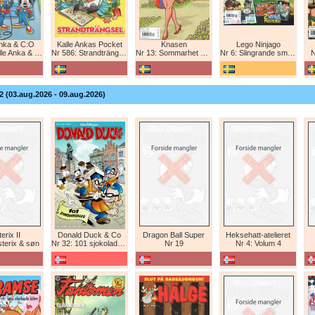
Anka & C:O
Kalle Ankas Pocket
Knasen
Lego Ninjago
e Anka & C:O
Nr 586: Strandträngsel
Nr 13: Sommarhet humor!
Nr 6: Slingrande smygattack!
N
2 (03.aug.2026 - 09.aug.2026)
erix II
Donald Duck & Co
Dragon Ball Super
Heksehatt-atelieret
sterix & søn
Nr 32: 101 sjokoladeboller
Nr 19
Nr 4: Volum 4