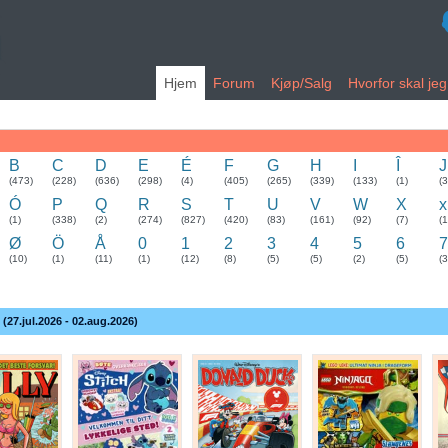
Hjem
Forum
Kjøp/Salg
Hvorfor skal je
B
C
D
E
É
F
G
H
I
Î
J
(473)
(228)
(636)
(298)
(4)
(405)
(265)
(339)
(133)
(1)
(
Ó
P
Q
R
S
T
U
V
W
X
x
(1)
(338)
(2)
(274)
(827)
(420)
(83)
(161)
(92)
(7)
(1
Ø
Ö
Å
0
1
2
3
4
5
6
7
(10)
(1)
(11)
(1)
(12)
(8)
(5)
(5)
(2)
(5)
(3
 (27.jul.2026 - 02.aug.2026)