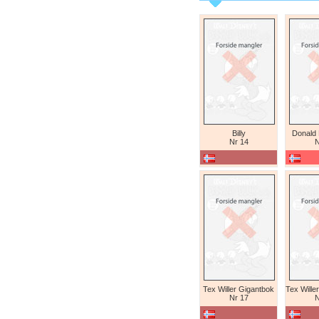
Billy
Donald
Nr 14
N
Tex Willer Gigantbok
Nr 17
N