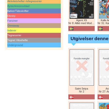
Aktivitetshefter m/tegneserier
Bytte/Annonseblad
Bøker/Tidsskrifter
Disney
Agent X9
Kalle 
Fanziner
Nr 8: Alltid med Modesty Blaise
Nr 31: Kall
Giveaway
Indexer
Tegneserier
Utgivelser denne
Tegnet Vitsehefte
Underground
Saint Seiya
Ast
Nr 2
Nr 27: A