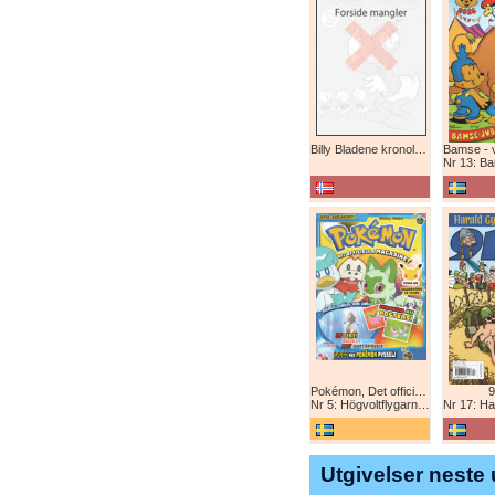
Billy Bladene kronologisk (abonnement)
Nr 13: Bamse-ju
Pokémon, Det officiella magazinet
9
Nr 5: Högvoltflygarna mot Svart Rayquaza!
Nr 17: Harald 
Utgivelser neste 