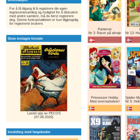
Informasjon
For å få tilgang til å registrere din egen
tegneseriesamling og mulighet for å diskutere
med andre samlere, må du først registrere
deg. Denne funksjonaliteten er kun tilgjengelig
for registrerte brukere.
Panterne
Nr 3: Racer på afveje
Nr 13: Humor er 
Siste innlagte forside
Prinsesser Hobby
Med overraskelser!
Nr 5: Helt ny teg
Lastet opp av PECOS
(07.08.2026)
Inndeling med fargekoder