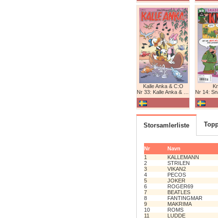
Kalle Anka & C:O
K
Nr 33: Kalle Anka & C:O
Nr 14: Snabb
Topp
Storsamlerliste
Nr
Navn
1
KALLEMANN
2
STRILEN
3
VIKAN2
4
PECOS
5
JOKER
6
ROGER69
7
BEATLES
8
FANTINGMAR
9
MAKRIMA
10
ROMS
11
LUDDE