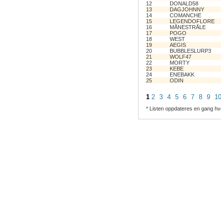
12
DONALD58
13
DAGJOHNNY
14
COMANCHE
15
LEGENDOFLORE
16
MÅNESTRÅLE
17
POGO
18
WEST
19
AEGIS
20
BUBBLESLURP3
21
WOLF47
22
MORTY
23
KEBE
24
ENEBAKK
25
ODIN
1
2
3
4
5
6
7
8
9
1
* Listen oppdateres en gang hv