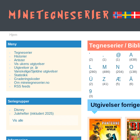
Hjem
Meny
Tegneserier / Bibl
Tegneserier
'
.
@
A
Historier
.
(2)
(1)
(1)
(438)
Artister
Vis ukens utgivelser
L
M
N
O
Utgivelser pr. år
Vanskelige/Sjeldne utgivelser
(280)
(486)
(204)
(138)
Statistikk
Ü
Z
Æ
Ä
Graderingskoder
Om minetegneserier.no
(2)
(41)
(5)
(6)
RSS feeds
9
(3)
Seriegrupper
Utgivelser forrig
Disney
Julehefter (inkludert 2025)
Vis alle