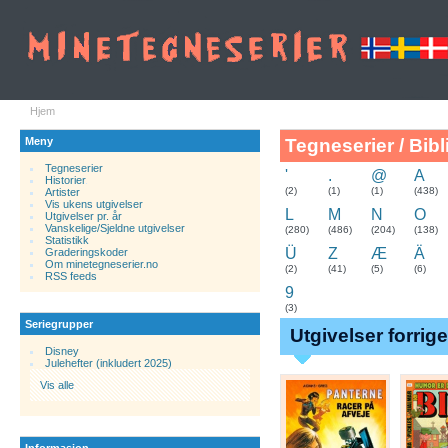
Hjem
Meny
Tegneserier / Bibl
Tegneserier
'
.
@
A
Historier
.
(2)
(1)
(1)
(438)
Artister
Vis ukens utgivelser
L
M
N
O
Utgivelser pr. år
Vanskelige/Sjeldne utgivelser
(280)
(486)
(204)
(138)
Statistikk
Ü
Z
Æ
Ä
Graderingskoder
Om minetegneserier.no
(2)
(41)
(5)
(6)
RSS feeds
9
(3)
Seriegrupper
Utgivelser forrig
Disney
Julehefter (inkludert 2025)
Vis alle