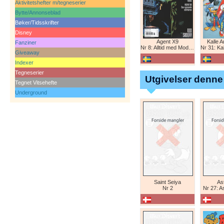
Aktivitetshefter m/tegneserier
Bytte/Annonseblad
Bøker/Tidsskrifter
Disney
Agent X9
Kalle 
Fanziner
Nr 8: Alltid med Modesty Blaise
Nr 31: Kall
Giveaway
Indexer
Tegneserier
Utgivelser denne
Tegnet Vitsehefte
Underground
Saint Seiya
Ast
Nr 2
Nr 27: A