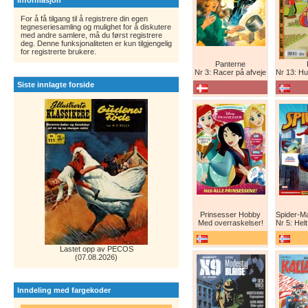
Informasjon
For å få tilgang til å registrere din egen
tegneseriesamling og mulighet for å diskutere
med andre samlere, må du først registrere
deg. Denne funksjonaliteten er kun tilgjengelig
for registrerte brukere.
Panterne
Nr 3: Racer på afveje
Nr 13: Humor er 
Siste innlagte forside
Prinsesser Hobby
Med overraskelser!
Nr 5: Helt ny teg
Lastet opp av PECOS
(07.08.2026)
Inndeling med fargekoder