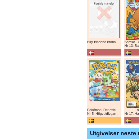
Billy Bladene kronologisk (abonnement)
Nr 13: Bamse-ju
Pokémon, Det officiella magazinet
9
Nr 5: Högvoltflygarna mot Svart Rayquaza!
Nr 17: Harald 
Utgivelser neste 