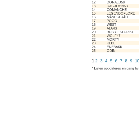
12
DONALD58
13
DAGJOHNNY
14
COMANCHE
15
LEGENDOFLORE
16
MÅNESTRÅLE
17
POGO
18
WEST
19
AEGIS
20
BUBBLESLURP3
21
WOLF47
22
MORTY
23
KEBE
24
ENEBAKK
25
ODIN
1
2
3
4
5
6
7
8
9
1
* Listen oppdateres en gang hv