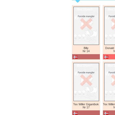
Billy
Donald
Nr 14
N
Tex Willer Gigantbok
Nr 17
N