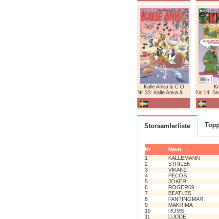
Kalle Anka & C:O
K
Nr 33: Kalle Anka & C:O
Nr 14: Snabb
Topp
Storsamlerliste
Nr
Navn
1
KALLEMANN
2
STRILEN
3
VIKAN2
4
PECOS
5
JOKER
6
ROGER69
7
BEATLES
8
FANTINGMAR
9
MAKRIMA
10
ROMS
11
LUDDE