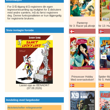
Informasjon
For å få tilgang til å registrere din egen
tegneseriesamling og mulighet for å diskutere
med andre samlere, må du først registrere
deg. Denne funksjonaliteten er kun tilgjengelig
for registrerte brukere.
Panterne
Nr 3: Racer på afveje
Nr 13: Humor er 
Siste innlagte forside
Prinsesser Hobby
Med overraskelser!
Nr 5: Helt ny teg
Lastet opp av BENADIKT
(07.08.2026)
Inndeling med fargekoder
Aktivitetshefter m/tegneserier