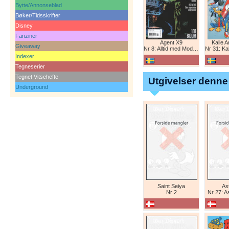
Bytte/Annonseblad
Bøker/Tidsskrifter
Disney
Fanziner
Agent X9
Kalle 
Giveaway
Nr 8: Alltid med Modesty Blaise
Nr 31: Kall
Indexer
Tegneserier
Tegnet Vitsehefte
Utgivelser denne
Underground
Saint Seiya
Ast
Nr 2
Nr 27: A