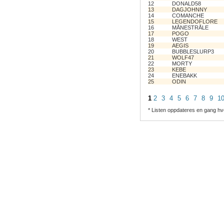
12
DONALD58
13
DAGJOHNNY
14
COMANCHE
15
LEGENDOFLORE
16
MÅNESTRÅLE
17
POGO
18
WEST
19
AEGIS
20
BUBBLESLURP3
21
WOLF47
22
MORTY
23
KEBE
24
ENEBAKK
25
ODIN
1
2
3
4
5
6
7
8
9
1
* Listen oppdateres en gang hv