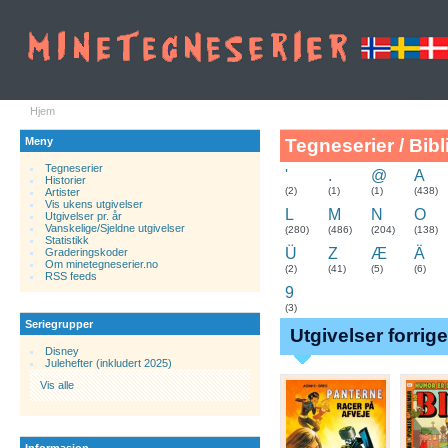
Hjem
Meny
Tegneserier / Bibl
Tegneserier
'
.
@
A
Historier
.
(2)
(1)
(1)
(438)
Artister
Vis ukens utgivelser
L
M
N
O
Utgivelser pr. år
Vanskelige/Sjeldne utgivelser
(280)
(486)
(204)
(138)
Statistikk
Ü
Z
Æ
Ä
Graderingskoder
Om minetegneserier.no
(2)
(41)
(5)
(6)
RSS feeds
9
(3)
Seriegrupper
Utgivelser forrig
Disney
Julehefter (inkludert 2025)
Vis alle