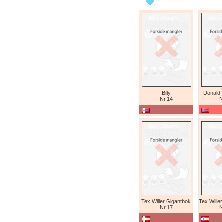
Billy
Donald
Nr 14
N
Tex Willer Gigantbok
Nr 17
N