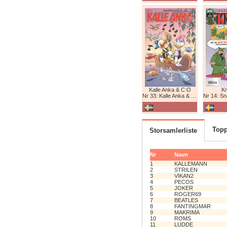
Kalle Anka & C:O
K
Nr 33: Kalle Anka & C:O
Nr 14: Snabb
Topp
Storsamlerliste
Nr
Navn
1
KALLEMANN
2
STRILEN
3
VIKAN2
4
PECOS
5
JOKER
6
ROGER69
7
BEATLES
8
FANTINGMAR
9
MAKRIMA
10
ROMS
11
LUDDE