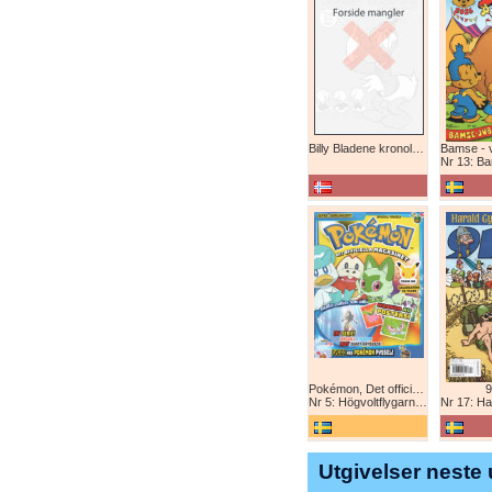
Billy Bladene kronologisk (abonnement)
Nr 13: Bamse-ju
Pokémon, Det officiella magazinet
9
Nr 5: Högvoltflygarna mot Svart Rayquaza!
Nr 17: Harald 
Utgivelser neste 