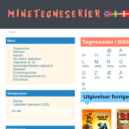
Hjem
Meny
Tegneserier / Bibl
Tegneserier
'
.
@
A
Historier
.
(2)
(1)
(1)
(438)
Artister
Vis ukens utgivelser
L
M
N
O
Utgivelser pr. år
Vanskelige/Sjeldne utgivelser
(280)
(486)
(204)
(138)
Statistikk
Ü
Z
Æ
Ä
Graderingskoder
Om minetegneserier.no
(2)
(41)
(5)
(6)
RSS feeds
9
(3)
Seriegrupper
Utgivelser forrig
Disney
Julehefter (inkludert 2025)
Vis alle