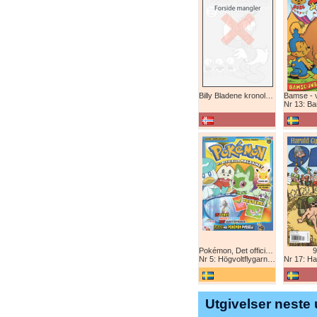
Billy Bladene kronologisk (abonnement)
Nr 13: Bamse-ju
Pokémon, Det officiella magazinet
9
Nr 5: Högvoltflygarna mot Svart Rayquaza!
Nr 17: Harald 
Utgivelser neste 