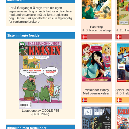
Informasjon
For å få tilgang til å registrere din egen
tegneseriesamling og mulighet for å diskutere
med andre samlere, må du først registrere
deg. Denne funksjonaliteten er kun tilgjengelig
for registrerte brukere.
Panterne
Nr 3: Racer på afveje
Nr 13: Humor er 
Siste innlagte forside
Prinsesser Hobby
Med overraskelser!
Nr 5: Helt ny teg
Lastet opp av ODDLEIF65
(06.08.2026)
Inndeling med fargekoder