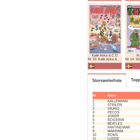
Kalle Anka & C:O
K
Nr 33: Kalle Anka & C:O
Nr 14: Snabb
Topp
Storsamlerliste
Nr
Navn
1
KALLEMANN
2
STRILEN
3
VIKAN2
4
PECOS
5
JOKER
6
ROGER69
7
BEATLES
8
FANTINGMAR
9
MAKRIMA
10
ROMS
11
LUDDE