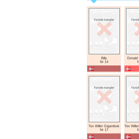
Billy
Donald
Nr 14
N
Tex Willer Gigantbok
Nr 17
N