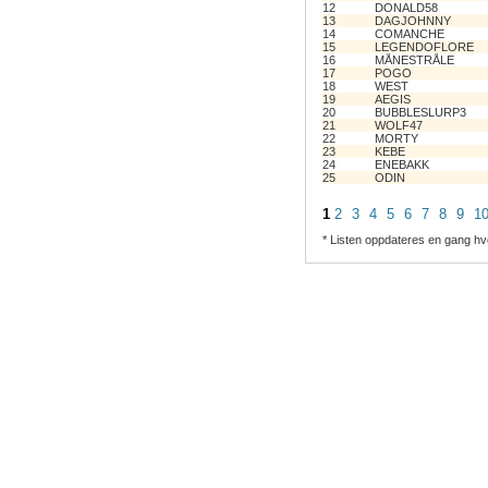
12
DONALD58
13
DAGJOHNNY
14
COMANCHE
15
LEGENDOFLORE
16
MÅNESTRÅLE
17
POGO
18
WEST
19
AEGIS
20
BUBBLESLURP3
21
WOLF47
22
MORTY
23
KEBE
24
ENEBAKK
25
ODIN
1
2
3
4
5
6
7
8
9
1
* Listen oppdateres en gang hv