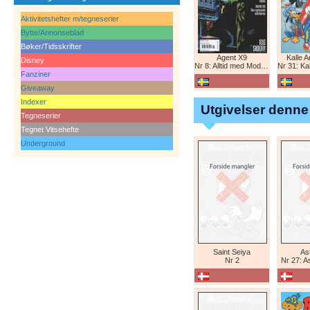
Aktivitetshefter m/tegneserier
Bytte/Annonseblad
Bøker/Tidsskrifter
Agent X9
Kalle 
Disney
Nr 8: Alltid med Modesty Blaise
Nr 31: Kall
Fanziner
Giveaway
Indexer
Utgivelser denne
Tegneserier
Tegnet Vitsehefte
Underground
Saint Seiya
Ast
Nr 2
Nr 27: A