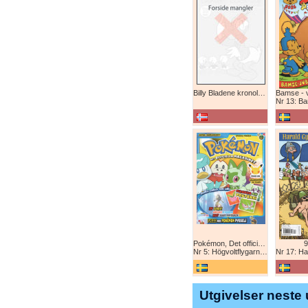
Billy Bladene kronologisk (abonnement)
Nr 13: Bamse-ju
Pokémon, Det officiella magazinet
9
Nr 5: Högvoltflygarna mot Svart Rayquaza!
Nr 17: Harald 
Utgivelser neste 