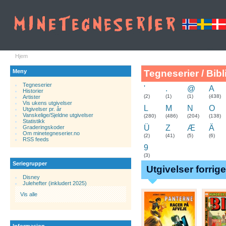
Hjem
Meny
Tegneserier / Bibl
Tegneserier
'
.
@
A
Historier
.
(2)
(1)
(1)
(438)
Artister
Vis ukens utgivelser
L
M
N
O
Utgivelser pr. år
Vanskelige/Sjeldne utgivelser
(280)
(486)
(204)
(138)
Statistikk
Ü
Z
Æ
Ä
Graderingskoder
Om minetegneserier.no
(2)
(41)
(5)
(6)
RSS feeds
9
(3)
Seriegrupper
Utgivelser forrig
Disney
Julehefter (inkludert 2025)
Vis alle