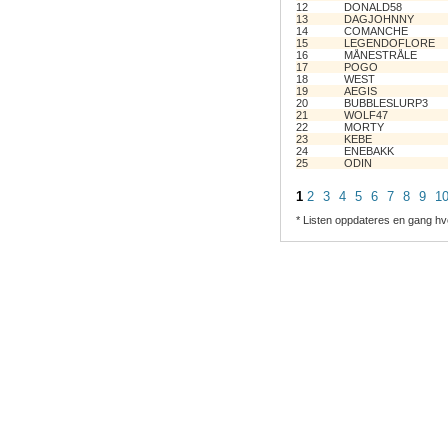
12
DONALD58
13
DAGJOHNNY
14
COMANCHE
15
LEGENDOFLORE
16
MÅNESTRÅLE
17
POGO
18
WEST
19
AEGIS
20
BUBBLESLURP3
21
WOLF47
22
MORTY
23
KEBE
24
ENEBAKK
25
ODIN
1
2
3
4
5
6
7
8
9
1
* Listen oppdateres en gang hv