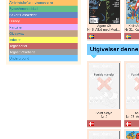
Aktivitetshefter m/tegneserier
Bytte/Annonseblad
Bøker/Tidsskrifter
Disney
Agent X9
Kalle 
Fanziner
Nr 8: Alltid med Modesty Blaise
Nr 31: Kall
Giveaway
Indexer
Tegneserier
Utgivelser denne
Tegnet Vitsehefte
Underground
Saint Seiya
Ast
Nr 2
Nr 27: A