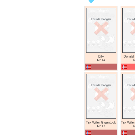
Billy
Donald
Nr 14
N
Tex Willer Gigantbok
Nr 17
N