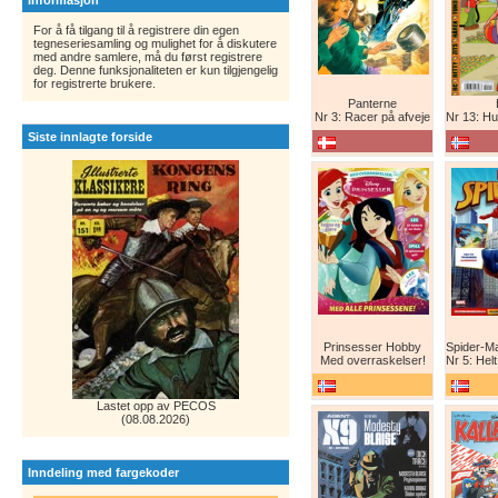
Informasjon
For å få tilgang til å registrere din egen
tegneseriesamling og mulighet for å diskutere
med andre samlere, må du først registrere
deg. Denne funksjonaliteten er kun tilgjengelig
for registrerte brukere.
Panterne
Nr 3: Racer på afveje
Nr 13: Humor er 
Siste innlagte forside
Prinsesser Hobby
Med overraskelser!
Nr 5: Helt ny teg
Lastet opp av PECOS
(08.08.2026)
Inndeling med fargekoder