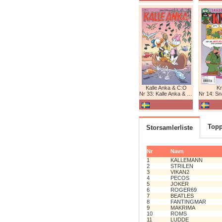
Kalle Anka & C:O
K
Nr 33: Kalle Anka & C:O
Nr 14: Snabb
Topp
Storsamlerliste
Nr
Navn
1
KALLEMANN
2
STRILEN
3
VIKAN2
4
PECOS
5
JOKER
6
ROGER69
7
BEATLES
8
FANTINGMAR
9
MAKRIMA
10
ROMS
11
LUDDE