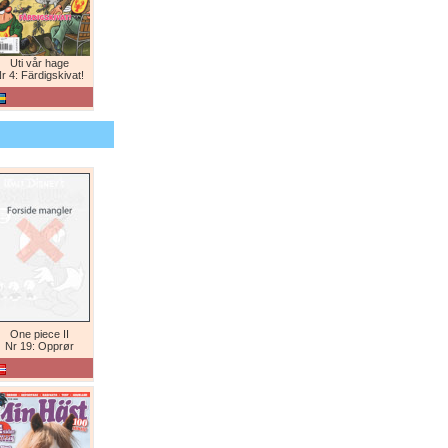
Uti vår hage
r 4: Färdigskivat!
One piece II
Nr 19: Opprør