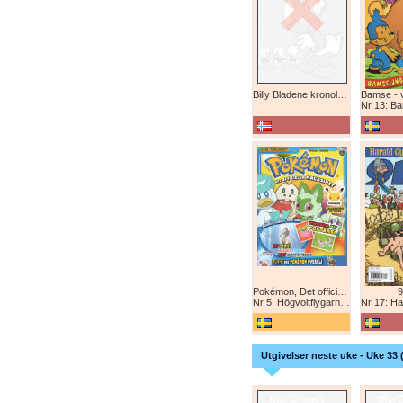
Billy Bladene kronologisk (abonnement)
Nr 13: Bamse-ju
Pokémon, Det officiella magazinet
9
Nr 5: Högvoltflygarna mot Svart Rayquaza!
Nr 17: Harald 
Utgivelser neste uke - Uke 33 