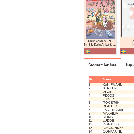
Kalle Anka & C:O
K
Nr 33: Kalle Anka & C:O
N
Topp
Storsamlerliste
Nr
Navn
1
KALLEMANN
2
STRILEN
3
VIKAN2
4
PECOS
5
JOKER
6
ROGER69
7
BEATLES
8
FANTINGMAR
9
MAKRIMA
10
ROMS
11
LUDDE
12
DONALD58
13
DAGJOHNNY
14
COMANCHE