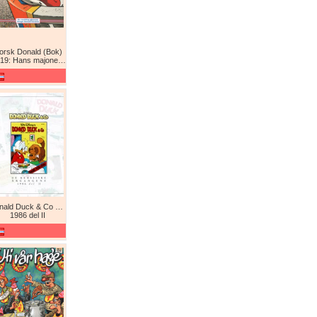
orsk Donald (Bok)
9: Hans majones Donald
Donald Duck & Co De komplette årgangene / De klassiske årgangene
1986 del II