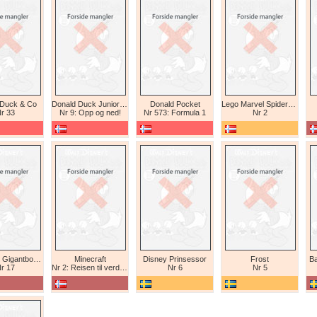
 Duck & Co
Donald Duck Junior (abonnement II)
Donald Pocket
Lego Marvel Spiderman
r 33
Nr 9: Opp og ned!
Nr 573: Formula 1
Nr 2
Tex Willer Gigantbok (bokhandel)
Minecraft
Disney Prinsessor
Frost
Ba
r 17
Nr 2: Reisen til verdens ende
Nr 6
Nr 5