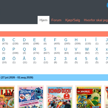
Hjem
Forum
Kjøp/Salg
Hvorfor skal je
B
C
D
E
É
F
G
H
I
Î
J
(473)
(228)
(636)
(298)
(4)
(405)
(265)
(339)
(133)
(1)
(
Ó
P
Q
R
S
T
U
V
W
X
x
(1)
(338)
(2)
(274)
(827)
(420)
(83)
(161)
(92)
(7)
(1
Ø
Ö
Å
0
1
2
3
4
5
6
7
(10)
(1)
(11)
(1)
(12)
(8)
(5)
(5)
(2)
(5)
(3
 (27.jul.2026 - 02.aug.2026)