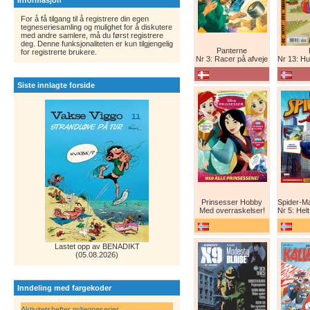
Informasjon
For å få tilgang til å registrere din egen
tegneseriesamling og mulighet for å diskutere
med andre samlere, må du først registrere
deg. Denne funksjonaliteten er kun tilgjengelig
Panterne
for registrerte brukere.
Nr 3: Racer på afveje
Nr 13: Humor er 
Siste innlagte forside
Prinsesser Hobby
Med overraskelser!
Nr 5: Helt ny teg
Lastet opp av BENADIKT
(05.08.2026)
Inndeling med fargekoder
Aktivitetshefter m/tegneserier