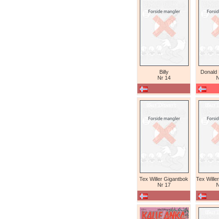
Billy
Donald
Nr 14
N
Tex Willer Gigantbok
Nr 17
N