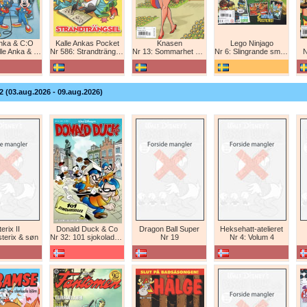
Anka & C:O
Kalle Ankas Pocket
Knasen
Lego Ninjago
e Anka & C:O
Nr 586: Strandträngsel
Nr 13: Sommarhet humor!
Nr 6: Slingrande smygattack!
N
2 (03.aug.2026 - 09.aug.2026)
erix II
Donald Duck & Co
Dragon Ball Super
Heksehatt-atelieret
sterix & søn
Nr 32: 101 sjokoladeboller
Nr 19
Nr 4: Volum 4