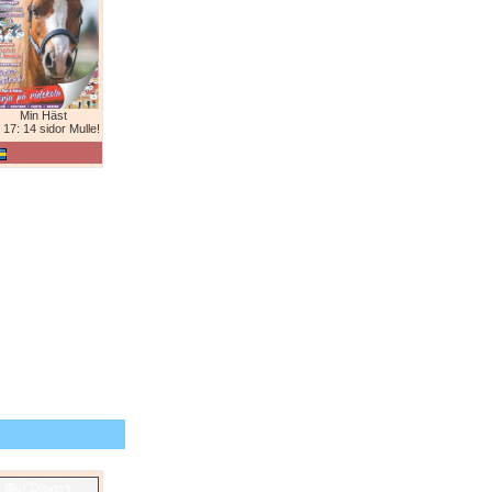
Min Häst
 17: 14 sidor Mulle!