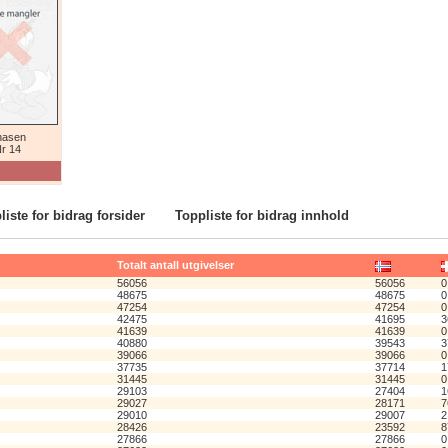
nasen
r 14
liste for bidrag forsider
Toppliste for bidrag innhold
Totalt antall utgivelser
56056
56056
0
48675
48675
0
47254
47254
0
42475
41695
3
41639
41639
0
40880
39543
3
39066
39066
0
37735
37714
1
31445
31445
0
29103
27404
1
29027
28171
7
29010
29007
2
28426
23592
8
27866
27866
0