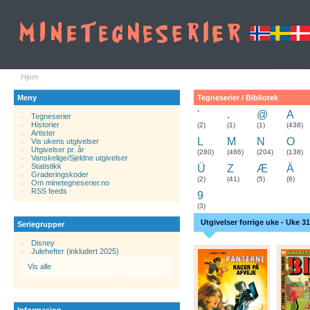
Hjem
Meny
Tegneserier / Bibliotek
'
.
@
A
Tegneserier
Historier
.
(2)
(1)
(1)
(438)
Artister
L
M
N
O
Vis ukens utgivelser
Utgivelser pr. år
(280)
(486)
(204)
(138)
Vanskelige/Sjeldne utgivelser
Statistikk
Ü
Z
Æ
Ä
Graderingskoder
(2)
(41)
(5)
(6)
Om minetegneserier.no
RSS feeds
9
(3)
Utgivelser forrige uke - Uke 31
Seriegrupper
Disney
Julehefter (inkludert 2025)
Vis alle