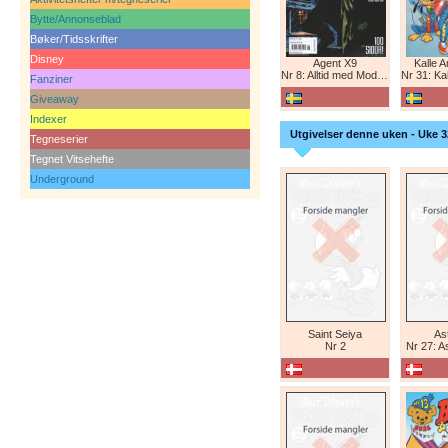
Bytte/Annonseblad
Bøker/Tidsskrifter
Disney
Agent X9
Kalle 
Nr 8: Alltid med Modesty Blaise
Nr 31: Kall
Fanziner
Giveaway
Indexer
Utgivelser denne uken - Uke 3
Tegneserier
Tegnet Vitsehefte
Underground
Saint Seiya
Ast
Nr 2
Nr 27: A