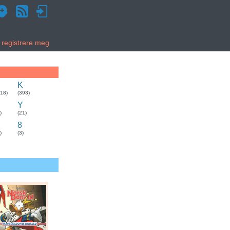
g registrere meg
K
318)
(393)
Y
)
(21)
8
)
(3)