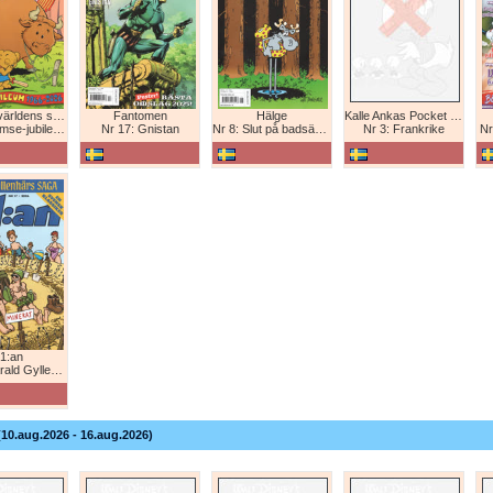
Bamse - världens starkaste björn
Fantomen
Hälge
Kalle Ankas Pocket Europaresor
bileum 1966-2026
Nr 17: Gnistan
Nr 8: Slut på badsäsongen!
Nr 3: Frankrike
Nr
1:an
Gyllenhårs saga
(10.aug.2026 - 16.aug.2026)