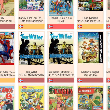
Billy
Disney Film- og TV-spesial
Donald Duck & Co
Lego Ninjago
N
det beste forsvar!
Søte overraskelser
Nr 31
Nr 6: Lego leke: Ultimat Ninja i drageform
Nr 1
Spider-Man Kids / Ultimate Spider-Man Magasin / Spider-Man Magasin / Spider-Man
Tex Willer
Tex Willer (abonnement)
Disneys ikoner
neserie! Maskinkrig!
Nr 747: Håndheverne
Nr 747: Håndheverne
Ut i det blå