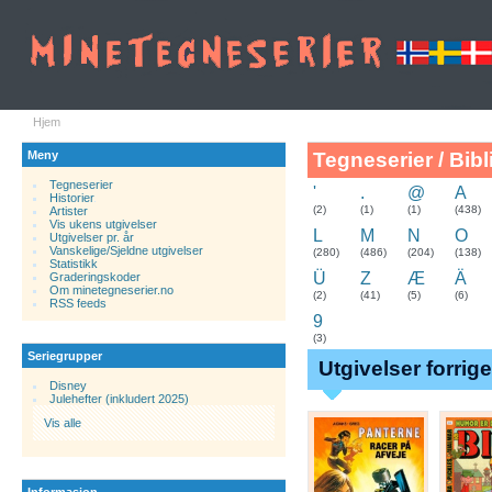
Hjem
Meny
Tegneserier / Bibl
Tegneserier
'
.
@
A
Historier
.
(2)
(1)
(1)
(438)
Artister
Vis ukens utgivelser
L
M
N
O
Utgivelser pr. år
Vanskelige/Sjeldne utgivelser
(280)
(486)
(204)
(138)
Statistikk
Ü
Z
Æ
Ä
Graderingskoder
Om minetegneserier.no
(2)
(41)
(5)
(6)
RSS feeds
9
(3)
Seriegrupper
Utgivelser forrig
Disney
Julehefter (inkludert 2025)
Vis alle