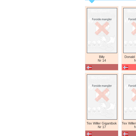
Billy
Donald
Nr 14
N
Tex Willer Gigantbok
Nr 17
N