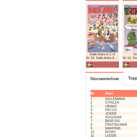
Kalle Anka & C:O
K
Nr 33: Kalle Anka & C:O
Nr 14: Snabb
Topp
Storsamlerliste
Nr
Navn
1
KALLEMANN
2
STRILEN
3
VIKAN2
4
PECOS
5
JOKER
6
ROGER69
7
BEATLES
8
FANTINGMAR
9
MAKRIMA
10
ROMS
11
LUDDE