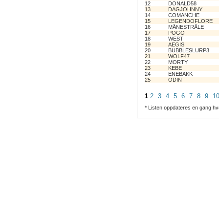
12
DONALD58
13
DAGJOHNNY
14
COMANCHE
15
LEGENDOFLORE
16
MÅNESTRÅLE
17
POGO
18
WEST
19
AEGIS
20
BUBBLESLURP3
21
WOLF47
22
MORTY
23
KEBE
24
ENEBAKK
25
ODIN
1
2
3
4
5
6
7
8
9
1
* Listen oppdateres en gang hv