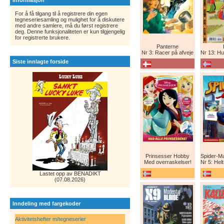
Informasjon
For å få tilgang til å registrere din egen
tegneseriesamling og mulighet for å diskutere
med andre samlere, må du først registrere
deg. Denne funksjonaliteten er kun tilgjengelig
for registrerte brukere.
Panterne
Nr 3: Racer på afveje
Nr 13: Humor er 
Siste innlagte forside
Prinsesser Hobby
Med overraskelser!
Nr 5: Helt ny teg
Lastet opp av BENADIKT
(07.08.2026)
Inndeling med fargekoder
Aktivitetshefter m/tegneserier