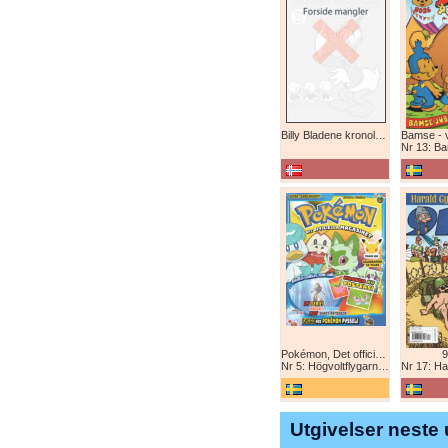
Billy Bladene kronologisk (abonnement)
Nr 13: Bamse-ju
Pokémon, Det officiella magazinet
9
Nr 5: Högvoltflygarna mot Svart Rayquaza!
Nr 17: Harald 
Utgivelser neste 