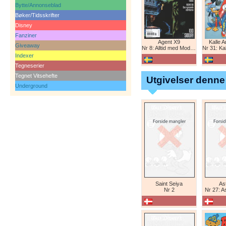
Bytte/Annonseblad
Bøker/Tidsskrifter
Disney
Fanziner
Agent X9
Kalle 
Giveaway
Nr 8: Alltid med Modesty Blaise
Nr 31: Kall
Indexer
Tegneserier
Tegnet Vitsehefte
Utgivelser denne
Underground
Saint Seiya
Ast
Nr 2
Nr 27: A