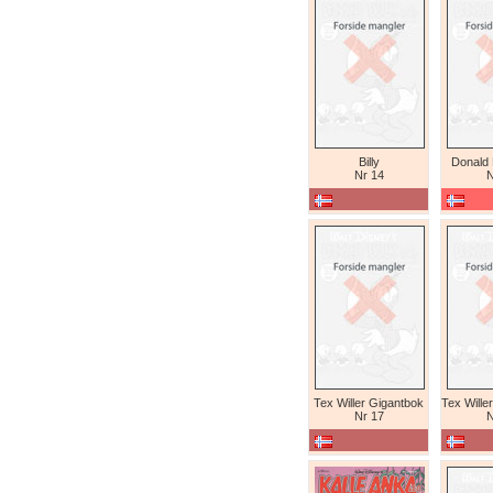
Billy
Donald
Nr 14
N
Tex Willer Gigantbok
Nr 17
N