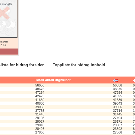
nasen
r 14
liste for bidrag forsider
Toppliste for bidrag innhold
Totalt antall utgivelser
56056
56056
0
48675
48675
0
47254
47254
0
42475
41695
3
41639
41639
0
40880
39543
3
39066
39066
0
37735
37714
1
31445
31445
0
29103
27404
1
29027
28171
7
29010
29007
2
28426
23592
8
27866
27866
0