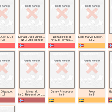
 Duck & Co
Donald Duck Junior (abonnement II)
Donald Pocket
Lego Marvel Spiderman
r 33
Nr 9: Opp og ned!
Nr 573: Formula 1
Nr 2
Tex Willer Gigantbok (bokhandel)
Minecraft
Disney Prinsessor
Frost
Ba
r 17
Nr 2: Reisen til verdens ende
Nr 6
Nr 5