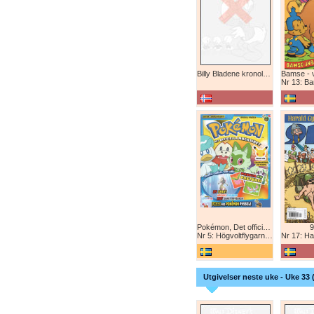
Billy Bladene kronologisk (abonnement)
Nr 13: Bamse-ju
Pokémon, Det officiella magazinet
9
Nr 5: Högvoltflygarna mot Svart Rayquaza!
Nr 17: Harald 
Utgivelser neste uke - Uke 33 