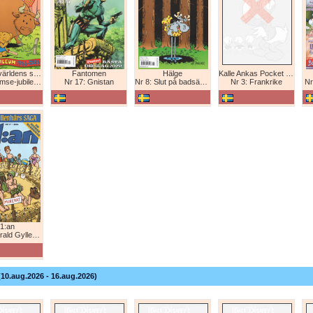
Bamse - världens starkaste björn
Fantomen
Hälge
Kalle Ankas Pocket Europaresor
bileum 1966-2026
Nr 17: Gnistan
Nr 8: Slut på badsäsongen!
Nr 3: Frankrike
Nr
1:an
Gyllenhårs saga
(10.aug.2026 - 16.aug.2026)