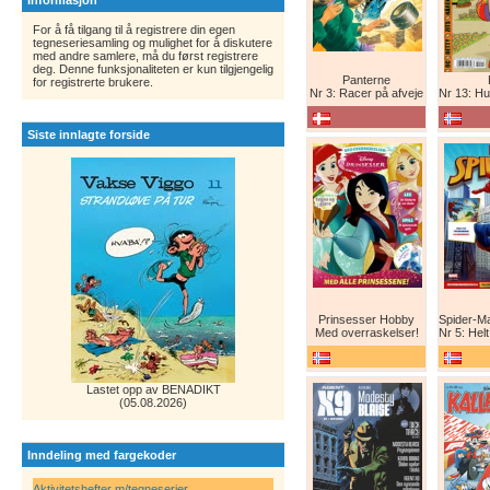
Informasjon
For å få tilgang til å registrere din egen
tegneseriesamling og mulighet for å diskutere
med andre samlere, må du først registrere
deg. Denne funksjonaliteten er kun tilgjengelig
Panterne
for registrerte brukere.
Nr 3: Racer på afveje
Nr 13: Humor er 
Siste innlagte forside
Prinsesser Hobby
Med overraskelser!
Nr 5: Helt ny teg
Lastet opp av BENADIKT
(05.08.2026)
Inndeling med fargekoder
Aktivitetshefter m/tegneserier