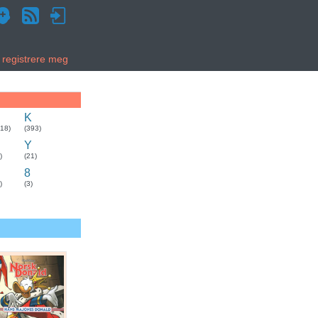
g registrere meg
K
318)
(393)
Y
)
(21)
8
)
(3)