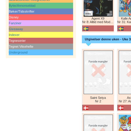
Bytte/Annonseblad
Bøker/Tidsskrifter
Disney
Agent X9
Kalle 
Nr 8: Alltid med Modesty Blaise
Nr 31: Kall
Fanziner
Giveaway
Indexer
Utgivelser denne uken - Uke 3
Tegneserier
Tegnet Vitsehefte
Underground
Saint Seiya
Ast
Nr 2
Nr 27: A