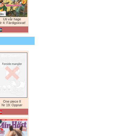
Uti vår hage
r 4: Färdigskivat!
One piece II
Nr 19: Opprør