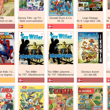
Billy
Disney Film- og TV-spesial
Donald Duck & Co
Lego Ninjago
N
det beste forsvar!
Søte overraskelser
Nr 31
Nr 6: Lego leke: Ultimat Ninja i drageform
Nr 1
Spider-Man Kids / Ultimate Spider-Man Magasin / Spider-Man Magasin / Spider-Man
Tex Willer
Tex Willer (abonnement)
Disneys ikoner
neserie! Maskinkrig!
Nr 747: Håndheverne
Nr 747: Håndheverne
Ut i det blå