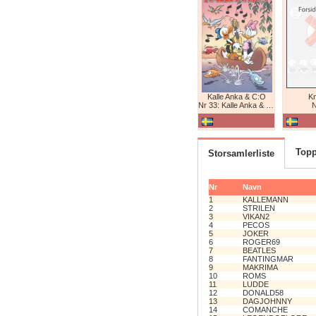
Kalle Anka & C:O
K
Nr 33: Kalle Anka & C:O
N
Topp
Storsamlerliste
Nr
Navn
1
KALLEMANN
2
STRILEN
3
VIKAN2
4
PECOS
5
JOKER
6
ROGER69
7
BEATLES
8
FANTINGMAR
9
MAKRIMA
10
ROMS
11
LUDDE
12
DONALD58
13
DAGJOHNNY
14
COMANCHE