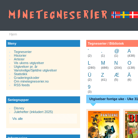
Hjem
Meny
Tegneserier / Bibliotek
'
.
@
A
Tegneserier
Historier
.
(2)
(1)
(1)
(438)
Artister
L
M
N
O
Vis ukens utgivelser
Utgivelser pr. år
(280)
(486)
(204)
(138)
Vanskelige/Sjeldne utgivelser
Statistikk
Ü
Z
Æ
Ä
Graderingskoder
(2)
(41)
(5)
(6)
Om minetegneserier.no
RSS feeds
9
(3)
Utgivelser forrige uke - Uke 31
Seriegrupper
Disney
Julehefter (inkludert 2025)
Vis alle