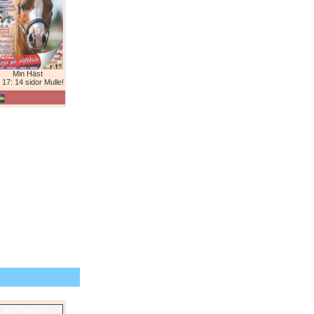
Min Häst
 17: 14 sidor Mulle!