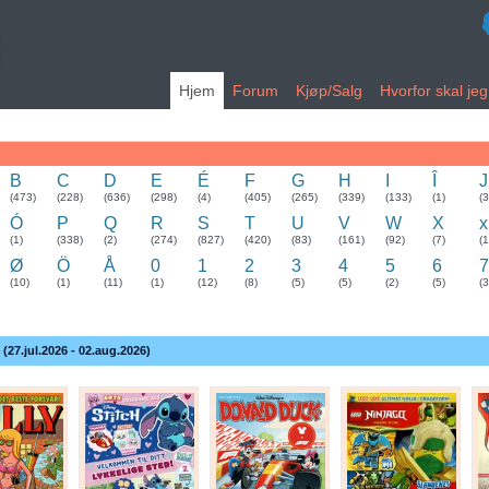
Hjem
Forum
Kjøp/Salg
Hvorfor skal je
B
C
D
E
É
F
G
H
I
Î
J
(473)
(228)
(636)
(298)
(4)
(405)
(265)
(339)
(133)
(1)
(
Ó
P
Q
R
S
T
U
V
W
X
x
(1)
(338)
(2)
(274)
(827)
(420)
(83)
(161)
(92)
(7)
(1
Ø
Ö
Å
0
1
2
3
4
5
6
7
(10)
(1)
(11)
(1)
(12)
(8)
(5)
(5)
(2)
(5)
(3
 (27.jul.2026 - 02.aug.2026)