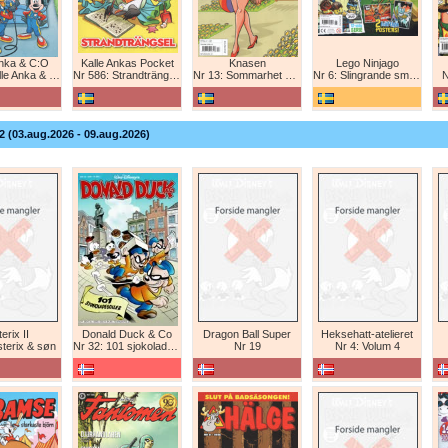
Anka & C:O
Kalle Ankas Pocket
Knasen
Lego Ninjago
e Anka & C:O
Nr 586: Strandträngsel
Nr 13: Sommarhet humor!
Nr 6: Slingrande smygattack!
N
2 (03.aug.2026 - 09.aug.2026)
erix II
Donald Duck & Co
Dragon Ball Super
Heksehatt-atelieret
sterix & søn
Nr 32: 101 sjokoladeboller
Nr 19
Nr 4: Volum 4