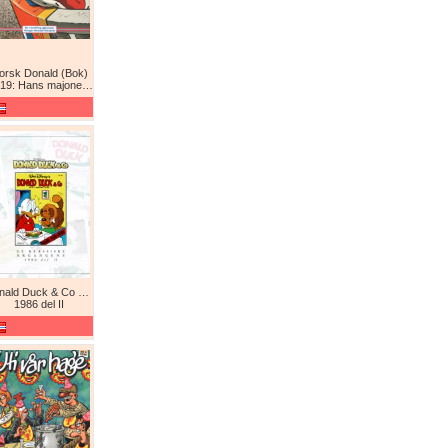
orsk Donald (Bok)
9: Hans majones Donald
Donald Duck & Co De komplette årgangene / De klassiske årgangene
1986 del II