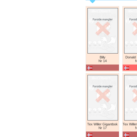
Billy
Donald
Nr 14
N
Tex Willer Gigantbok
Nr 17
N