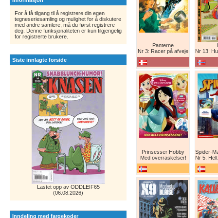
Informasjon
For å få tilgang til å registrere din egen
tegneseriesamling og mulighet for å diskutere
med andre samlere, må du først registrere
deg. Denne funksjonaliteten er kun tilgjengelig
for registrerte brukere.
Panterne
Nr 3: Racer på afveje
Nr 13: Humor er 
Siste innlagte forside
Prinsesser Hobby
Med overraskelser!
Nr 5: Helt ny teg
Lastet opp av ODDLEIF65
(06.08.2026)
Inndeling med fargekoder