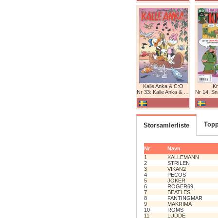
Kalle Anka & C:O
K
Nr 33: Kalle Anka & C:O
Nr 14: Snabb
Topp
Storsamlerliste
Nr
Navn
1
KALLEMANN
2
STRILEN
3
VIKAN2
4
PECOS
5
JOKER
6
ROGER69
7
BEATLES
8
FANTINGMAR
9
MAKRIMA
10
ROMS
11
LUDDE