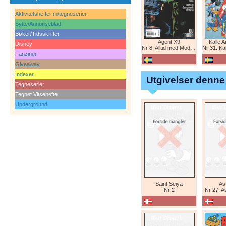
Aktivitetshefter m/tegneserier
Bytte/Annonseblad
Bøker/Tidsskrifter
Agent X9
Kalle 
Disney
Nr 8: Alltid med Modesty Blaise
Nr 31: Kall
Fanziner
Giveaway
Indexer
Utgivelser denne
Tegneserier
Tegnet Vitsehefte
Underground
Saint Seiya
Ast
Nr 2
Nr 27: A