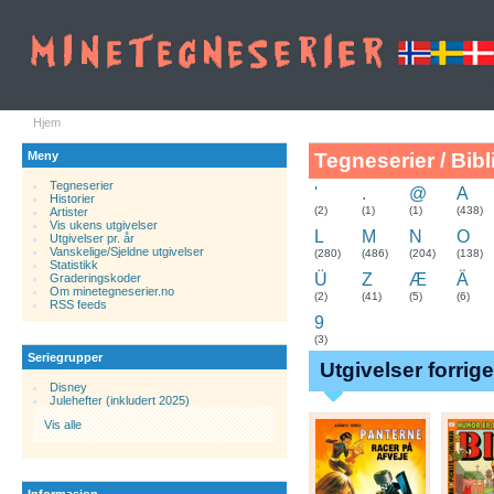
Hjem
Meny
Tegneserier / Bibl
Tegneserier
'
.
@
A
Historier
.
(2)
(1)
(1)
(438)
Artister
Vis ukens utgivelser
L
M
N
O
Utgivelser pr. år
Vanskelige/Sjeldne utgivelser
(280)
(486)
(204)
(138)
Statistikk
Ü
Z
Æ
Ä
Graderingskoder
Om minetegneserier.no
(2)
(41)
(5)
(6)
RSS feeds
9
(3)
Seriegrupper
Utgivelser forrig
Disney
Julehefter (inkludert 2025)
Vis alle