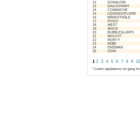
12
DONALD58
13
DAGJOHNNY
14
COMANCHE
15
LEGENDOFLORE
16
MÅNESTRÅLE
17
POGO
18
WEST
19
AEGIS
20
BUBBLESLURP3
21
WOLF47
22
MORTY
23
KEBE
24
ENEBAKK
25
ODIN
1
2
3
4
5
6
7
8
9
1
* Listen oppdateres en gang hv