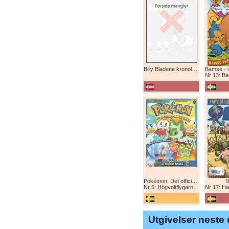
Billy Bladene kronologisk (abonnement)
Nr 13: Bamse-ju
Pokémon, Det officiella magazinet
9
Nr 5: Högvoltflygarna mot Svart Rayquaza!
Nr 17: Harald 
Utgivelser neste 