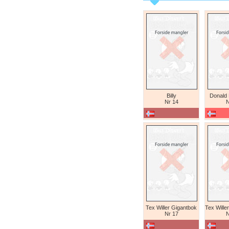
Billy
Donald
Nr 14
N
Tex Willer Gigantbok
Nr 17
N