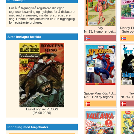
Informasjon
For å få tilgang til å registrere din egen
tegneseriesamling og mulighet for å diskutere
med andre samlere, må du først registrere
deg. Denne funksjonaliteten er kun tilgjengelig
for registrerte brukere.
Billy
Nr 13: Humor er det beste forsvar!
Søte ov
Siste innlagte forside
Spider-Man Kids / Ultimate Spider-Man Magasin / Spider-Man Magasin / Spider-Man
Tex
Nr 5: Helt ny tegneserie! Maskinkrig!
Nr 747: 
Lastet opp av PECOS
(08.08.2026)
Inndeling med fargekoder