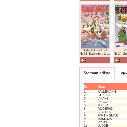
Kalle Anka & C:O
K
Nr 33: Kalle Anka & C:O
Nr 14: Snabb
Topp
Storsamlerliste
Nr
Navn
1
KALLEMANN
2
STRILEN
3
VIKAN2
4
PECOS
5
JOKER
6
ROGER69
7
BEATLES
8
FANTINGMAR
9
MAKRIMA
10
ROMS
11
LUDDE