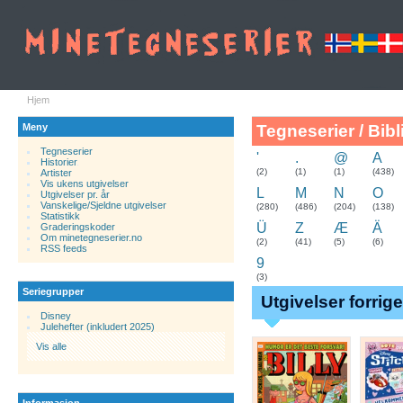
Hjem
Meny
Tegneserier / Bibl
Tegneserier
'
.
@
A
Historier
.
(2)
(1)
(1)
(438)
Artister
Vis ukens utgivelser
L
M
N
O
Utgivelser pr. år
Vanskelige/Sjeldne utgivelser
(280)
(486)
(204)
(138)
Statistikk
Ü
Z
Æ
Ä
Graderingskoder
Om minetegneserier.no
(2)
(41)
(5)
(6)
RSS feeds
9
(3)
Seriegrupper
Utgivelser forrig
Disney
Julehefter (inkludert 2025)
Vis alle