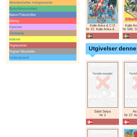
Aktivitetshefter m/tegneserier
Bytte/Annonseblad
Bøker/Tidsskrifter
Disney
Kalle Anka & C:O
Kalle A
Fanziner
Nr 31: Kalle Anka & C:O
Nr 586: St
Giveaway
Indexer
Tegneserier
Utgivelser denne
Tegnet Vitsehefte
Underground
Saint Seiya
Ast
Nr 2
Nr 27: A