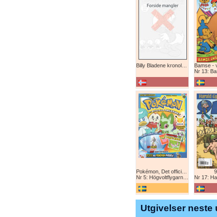
Billy Bladene kronologisk (abonnement)
Nr 13: Bamse-ju
Pokémon, Det officiella magazinet
9
Nr 5: Högvoltflygarna mot Svart Rayquaza!
Nr 17: Harald 
Utgivelser neste 