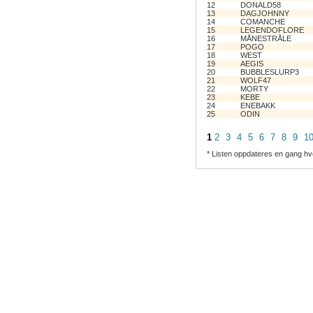
12
DONALD58
13
DAGJOHNNY
14
COMANCHE
15
LEGENDOFLORE
16
MÅNESTRÅLE
17
POGO
18
WEST
19
AEGIS
20
BUBBLESLURP3
21
WOLF47
22
MORTY
23
KEBE
24
ENEBAKK
25
ODIN
1
2
3
4
5
6
7
8
9
1
* Listen oppdateres en gang hv