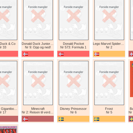
 Duck & Co
Donald Duck Junior (abonnement II)
Donald Pocket
Lego Marvel Spiderman
r 33
Nr 9: Opp og ned!
Nr 573: Formula 1
Nr 2
Tex Willer Gigantbok (bokhandel)
Minecraft
Disney Prinsessor
Frost
Ba
r 17
Nr 2: Reisen til verdens ende
Nr 6
Nr 5
Nr 