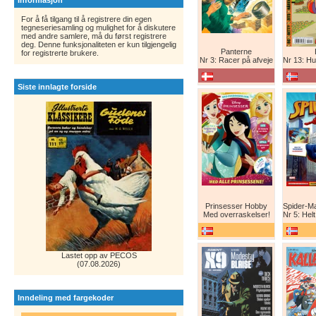
Informasjon
For å få tilgang til å registrere din egen
tegneseriesamling og mulighet for å diskutere
med andre samlere, må du først registrere
deg. Denne funksjonaliteten er kun tilgjengelig
Panterne
for registrerte brukere.
Nr 3: Racer på afveje
Nr 13: Humor er 
Siste innlagte forside
Prinsesser Hobby
Med overraskelser!
Nr 5: Helt ny teg
Lastet opp av PECOS
(07.08.2026)
Inndeling med fargekoder