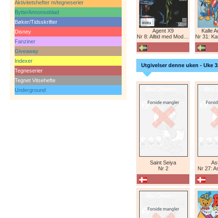
Aktivitetshefter m/tegneserier
Bytte/Annonseblad
Bøker/Tidsskrifter
Agent X9
Kalle 
Disney
Nr 8: Alltid med Modesty Blaise
Nr 31: Kall
Fanziner
Giveaway
Indexer
Utgivelser denne uken - Uke 3
Tegneserier
Tegnet Vitsehefte
Underground
Saint Seiya
Ast
Nr 2
Nr 27: A