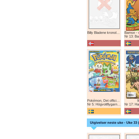
Billy Bladene kronologisk (abonnement)
Nr 13: Bamse-ju
Pokémon, Det officiella magazinet
9
Nr 5: Högvoltflygarna mot Svart Rayquaza!
Nr 17: Harald 
Utgivelser neste uke - Uke 33 