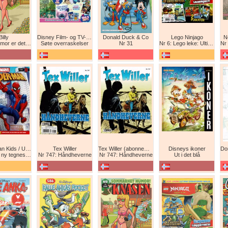
Billy
Disney Film- og TV-spesial
Donald Duck & Co
Lego Ninjago
N
det beste forsvar!
Søte overraskelser
Nr 31
Nr 6: Lego leke: Ultimat Ninja i drageform
Nr 1
Spider-Man Kids / Ultimate Spider-Man Magasin / Spider-Man Magasin / Spider-Man
Tex Willer
Tex Willer (abonnement)
Disneys ikoner
neserie! Maskinkrig!
Nr 747: Håndheverne
Nr 747: Håndheverne
Ut i det blå