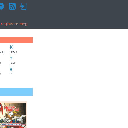
g registrere meg
K
318)
(393)
Y
)
(21)
8
)
(3)