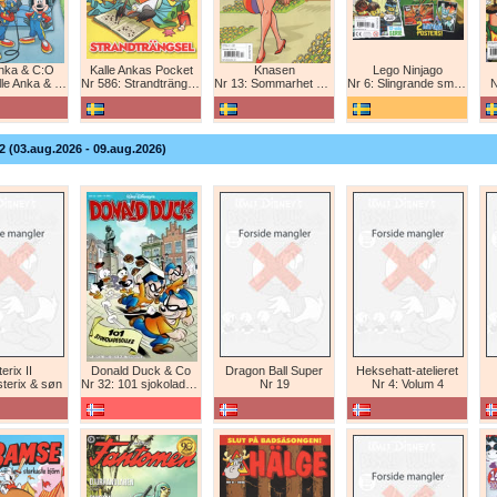
Anka & C:O
Kalle Ankas Pocket
Knasen
Lego Ninjago
e Anka & C:O
Nr 586: Strandträngsel
Nr 13: Sommarhet humor!
Nr 6: Slingrande smygattack!
N
2 (03.aug.2026 - 09.aug.2026)
erix II
Donald Duck & Co
Dragon Ball Super
Heksehatt-atelieret
sterix & søn
Nr 32: 101 sjokoladeboller
Nr 19
Nr 4: Volum 4