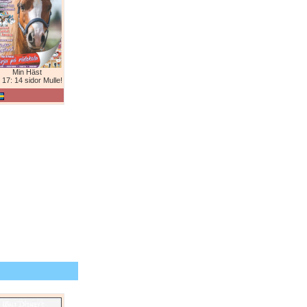
Min Häst
 17: 14 sidor Mulle!