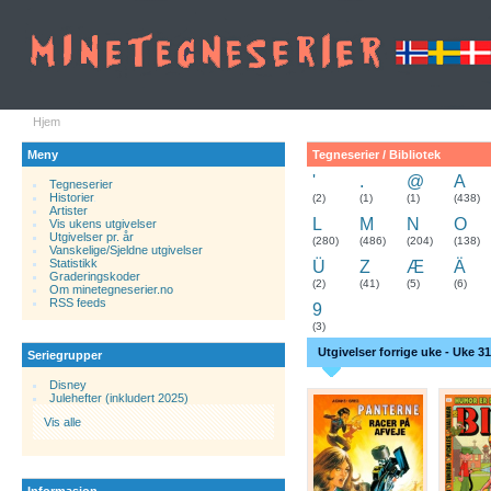
Hjem
Meny
Tegneserier / Bibliotek
'
.
@
A
Tegneserier
Historier
.
(2)
(1)
(1)
(438)
Artister
L
M
N
O
Vis ukens utgivelser
Utgivelser pr. år
(280)
(486)
(204)
(138)
Vanskelige/Sjeldne utgivelser
Statistikk
Ü
Z
Æ
Ä
Graderingskoder
(2)
(41)
(5)
(6)
Om minetegneserier.no
RSS feeds
9
(3)
Utgivelser forrige uke - Uke 31
Seriegrupper
Disney
Julehefter (inkludert 2025)
Vis alle