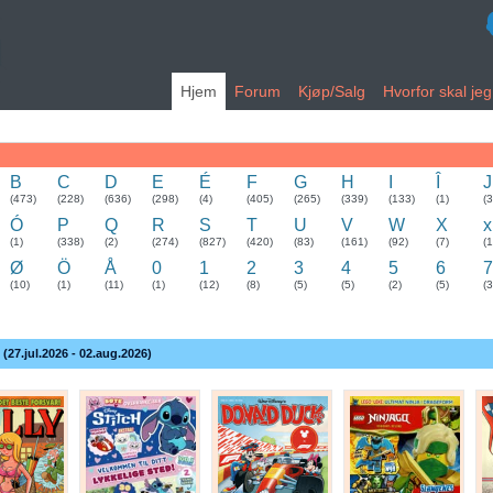
Hjem
Forum
Kjøp/Salg
Hvorfor skal je
B
C
D
E
É
F
G
H
I
Î
J
(473)
(228)
(636)
(298)
(4)
(405)
(265)
(339)
(133)
(1)
(
Ó
P
Q
R
S
T
U
V
W
X
x
(1)
(338)
(2)
(274)
(827)
(420)
(83)
(161)
(92)
(7)
(1
Ø
Ö
Å
0
1
2
3
4
5
6
7
(10)
(1)
(11)
(1)
(12)
(8)
(5)
(5)
(2)
(5)
(3
 (27.jul.2026 - 02.aug.2026)