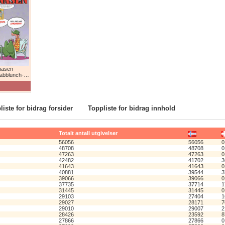
nasen
lunch-humor!
liste for bidrag forsider
Toppliste for bidrag innhold
Totalt antall utgivelser
56056
56056
0
48708
48708
0
47263
47263
0
42482
41702
3
41643
41643
0
40881
39544
3
39066
39066
0
37735
37714
1
31445
31445
0
29103
27404
1
29027
28171
7
29010
29007
2
28426
23592
8
27866
27866
0