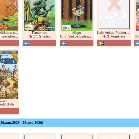
Bamse - världens starkaste björn
Fantomen
Hälge
Kalle Ankas Pocket Europaresor
bileum 1966-2026
Nr 17: Gnistan
Nr 8: Slut på badsäsongen!
Nr 3: Frankrike
Nr
1:an
Gyllenhårs saga
(10.aug.2026 - 16.aug.2026)