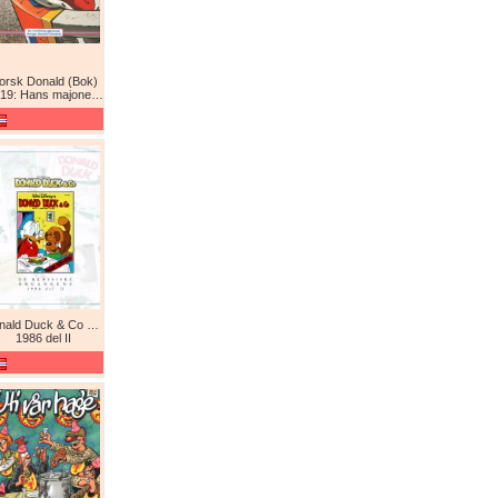
orsk Donald (Bok)
9: Hans majones Donald
Donald Duck & Co De komplette årgangene / De klassiske årgangene
1986 del II