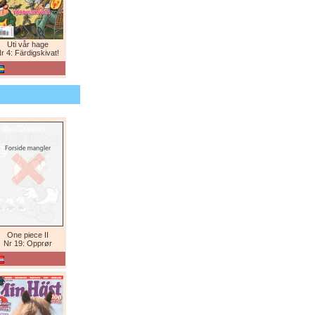
Uti vår hage
r 4: Färdigskivat!
One piece II
Nr 19: Opprør