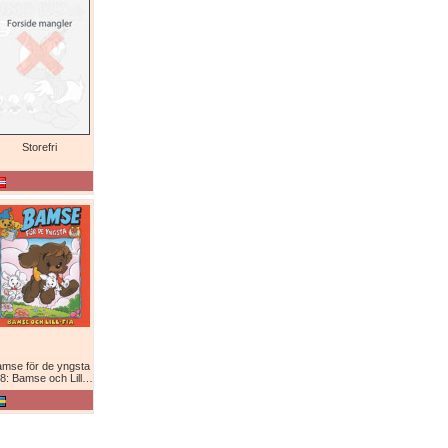
Storefri
mse för de yngsta
8: Bamse och Lill-Fia