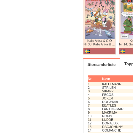
Kalle Anka & C:O
K
Nr 33: Kalle Anka & C:O
Nr 14: Snabb
Topp
Storsamlerliste
Nr
Navn
1
KALLEMANN
2
STRILEN
3
VIKAN2
4
PECOS
5
JOKER
6
ROGER69
7
BEATLES
8
FANTINGMAR
9
MAKRIMA
10
ROMS
11
LUDDE
12
DONALD58
13
DAGJOHNNY
14
COMANCHE