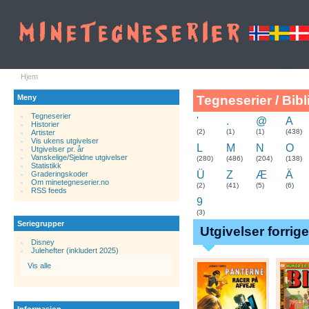
Hjem
Meny
Tegneserier / Bibl
Tegneserier
'
.
@
A
Historier
.
(2)
(1)
(1)
(438)
Artister
Vis ukens utgivelser
L
M
N
O
Utgivelser pr. år
Vanskelige/Sjeldne utgivelser
(280)
(486)
(204)
(138)
Statistikk
Ü
Z
Æ
Ä
Graderingskoder
Om minetegneserier.no
(2)
(41)
(5)
(6)
RSS feeds
9
(3)
Seriegrupper
Utgivelser forrig
Disney
Julehefter (inkludert 2025)
Vis alle