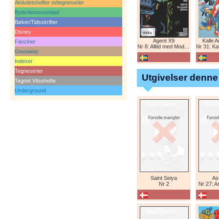
Aktivitetshefter m/tegneserier
Bytte/Annonseblad
Bøker/Tidsskrifter
Disney
Agent X9
Kalle 
Fanziner
Nr 8: Alltid med Modesty Blaise
Nr 31: Kall
Giveaway
Indexer
Tegneserier
Utgivelser denne
Tegnet Vitsehefte
Underground
Saint Seiya
Ast
Nr 2
Nr 27: A