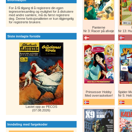
Informasjon
For å få tilgang til å registrere din egen
tegneseriesamling og mulighet for å diskutere
med andre samlere, må du først registrere
deg. Denne funksjonaliteten er kun tilgjengelig
for registrerte brukere.
Panterne
Nr 3: Racer på afveje
Nr 13: Humor er 
Siste innlagte forside
Prinsesser Hobby
Med overraskelser!
Nr 5: Helt ny teg
Lastet opp av PECOS
(07.08.2026)
Inndeling med fargekoder