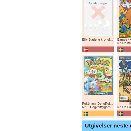
Billy Bladene kronologisk (abonnement)
Nr 13: Bamse-ju
Pokémon, Det officiella magazinet
9
Nr 5: Högvoltflygarna mot Svart Rayquaza!
Nr 17: Harald 
Utgivelser neste 