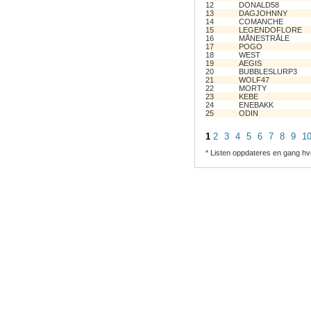
12
DONALD58
13
DAGJOHNNY
14
COMANCHE
15
LEGENDOFLORE
16
MÅNESTRÅLE
17
POGO
18
WEST
19
AEGIS
20
BUBBLESLURP3
21
WOLF47
22
MORTY
23
KEBE
24
ENEBAKK
25
ODIN
1
2
3
4
5
6
7
8
9
1
* Listen oppdateres en gang hv