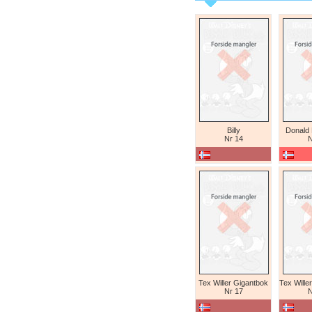
Billy
Donald
Nr 14
N
Tex Willer Gigantbok
Nr 17
N