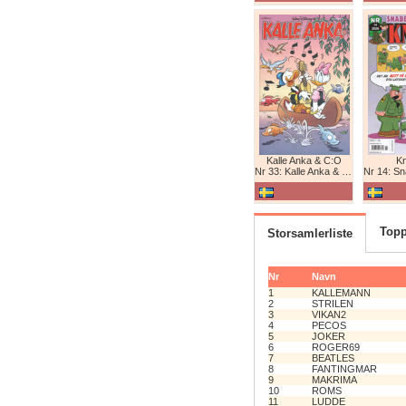
Kalle Anka & C:O
K
Nr 33: Kalle Anka & C:O
Nr 14: Snabb
Topp
Storsamlerliste
Nr
Navn
1
KALLEMANN
2
STRILEN
3
VIKAN2
4
PECOS
5
JOKER
6
ROGER69
7
BEATLES
8
FANTINGMAR
9
MAKRIMA
10
ROMS
11
LUDDE