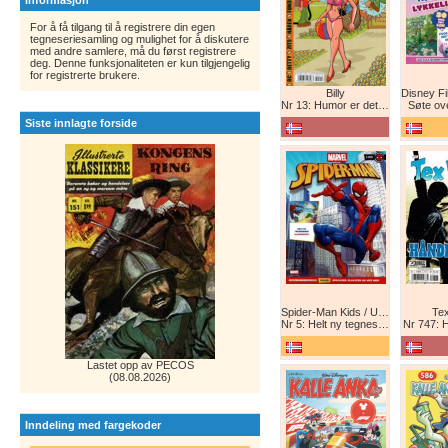
Informasjon
For å få tilgang til å registrere din egen
tegneseriesamling og mulighet for å diskutere
med andre samlere, må du først registrere
deg. Denne funksjonaliteten er kun tilgjengelig
for registrerte brukere.
Billy
Nr 13: Humor er det beste forsvar!
Søte ov
Siste innlagte forside
Spider-Man Kids / Ultimate Spider-Man Magasin / Spider-Man Magasin / Spider-Man
Tex
Nr 5: Helt ny tegneserie! Maskinkrig!
Nr 747: 
Lastet opp av PECOS
(08.08.2026)
Inndeling med fargekoder