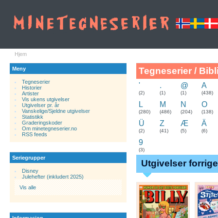
Hjem
Meny
Tegneserier / Bibl
Tegneserier
'
.
@
A
Historier
.
(2)
(1)
(1)
(438)
Artister
Vis ukens utgivelser
L
M
N
O
Utgivelser pr. år
Vanskelige/Sjeldne utgivelser
(280)
(486)
(204)
(138)
Statistikk
Ü
Z
Æ
Ä
Graderingskoder
Om minetegneserier.no
(2)
(41)
(5)
(6)
RSS feeds
9
(3)
Seriegrupper
Utgivelser forrig
Disney
Julehefter (inkludert 2025)
Vis alle