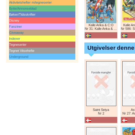
Aktivitetshefter m/tegneserier
Bytte/Annonseblad
Bøker/Tidsskrifter
Disney
Kalle Anka & C:O
Kalle A
Fanziner
Nr 31: Kalle Anka & C:O
Nr 586: St
Giveaway
Indexer
Tegneserier
Utgivelser denne
Tegnet Vitsehefte
Underground
Saint Seiya
Ast
Nr 2
Nr 27: A