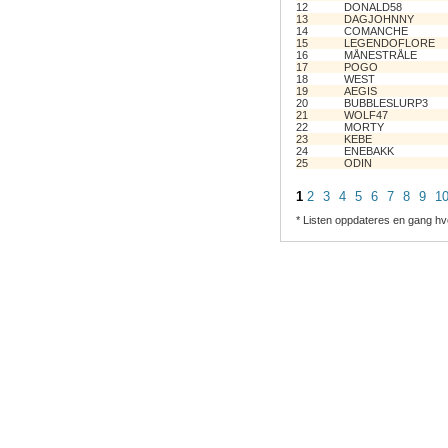
12
DONALD58
13
DAGJOHNNY
14
COMANCHE
15
LEGENDOFLORE
16
MÅNESTRÅLE
17
POGO
18
WEST
19
AEGIS
20
BUBBLESLURP3
21
WOLF47
22
MORTY
23
KEBE
24
ENEBAKK
25
ODIN
1
2
3
4
5
6
7
8
9
1
* Listen oppdateres en gang hv