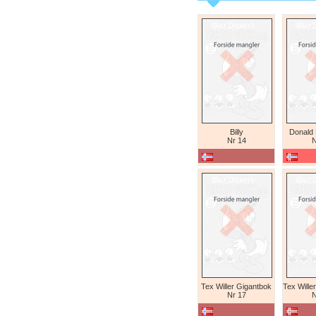
Billy
Donald
Nr 14
N
Tex Willer Gigantbok
Nr 17
N