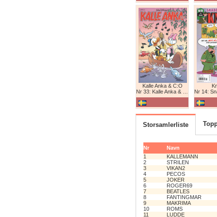
Kalle Anka & C:O
K
Nr 33: Kalle Anka & C:O
Nr 14: Snabb
Topp
Storsamlerliste
Nr
Navn
1
KALLEMANN
2
STRILEN
3
VIKAN2
4
PECOS
5
JOKER
6
ROGER69
7
BEATLES
8
FANTINGMAR
9
MAKRIMA
10
ROMS
11
LUDDE