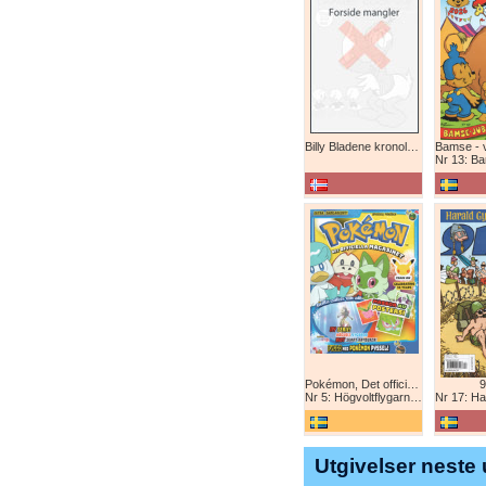
Billy Bladene kronologisk (abonnement)
Nr 13: Bamse-ju
Pokémon, Det officiella magazinet
9
Nr 5: Högvoltflygarna mot Svart Rayquaza!
Nr 17: Harald 
Utgivelser neste 