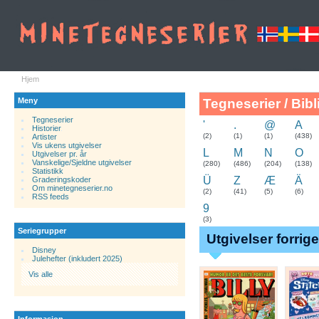
Hjem
Meny
Tegneserier / Bibl
Tegneserier
'
.
@
A
Historier
.
(2)
(1)
(1)
(438)
Artister
Vis ukens utgivelser
L
M
N
O
Utgivelser pr. år
Vanskelige/Sjeldne utgivelser
(280)
(486)
(204)
(138)
Statistikk
Ü
Z
Æ
Ä
Graderingskoder
Om minetegneserier.no
(2)
(41)
(5)
(6)
RSS feeds
9
(3)
Seriegrupper
Utgivelser forrig
Disney
Julehefter (inkludert 2025)
Vis alle