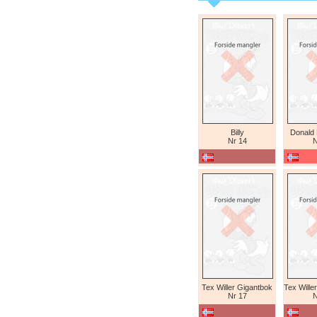
Billy
Donald
Nr 14
N
Tex Willer Gigantbok
Nr 17
N