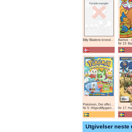
Billy Bladene kronologisk (abonnement)
Nr 13: Bamse-ju
Pokémon, Det officiella magazinet
9
Nr 5: Högvoltflygarna mot Svart Rayquaza!
Nr 17: Harald 
Utgivelser neste 