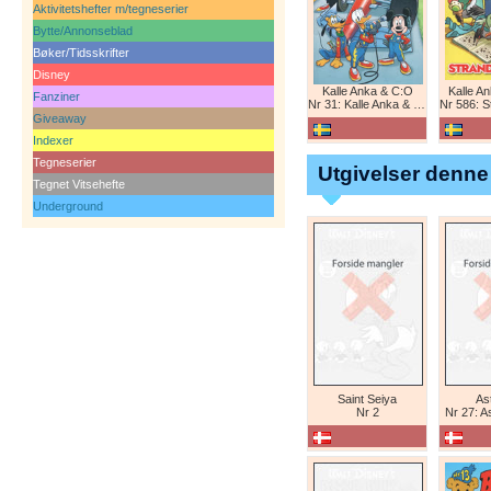
Aktivitetshefter m/tegneserier
Bytte/Annonseblad
Bøker/Tidsskrifter
Disney
Kalle Anka & C:O
Kalle A
Fanziner
Nr 31: Kalle Anka & C:O
Nr 586: St
Giveaway
Indexer
Tegneserier
Utgivelser denne
Tegnet Vitsehefte
Underground
Saint Seiya
Ast
Nr 2
Nr 27: A