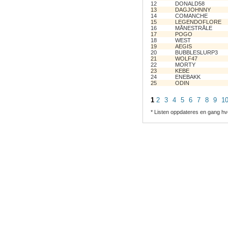
12
DONALD58
13
DAGJOHNNY
14
COMANCHE
15
LEGENDOFLORE
16
MÅNESTRÅLE
17
POGO
18
WEST
19
AEGIS
20
BUBBLESLURP3
21
WOLF47
22
MORTY
23
KEBE
24
ENEBAKK
25
ODIN
1
2
3
4
5
6
7
8
9
1
* Listen oppdateres en gang hv