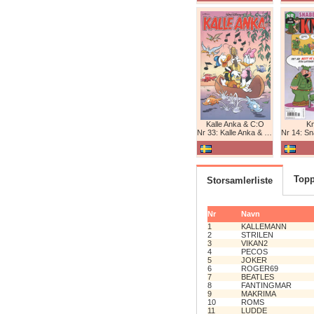
Kalle Anka & C:O
K
Nr 33: Kalle Anka & C:O
Nr 14: Snabb
Topp
Storsamlerliste
Nr
Navn
1
KALLEMANN
2
STRILEN
3
VIKAN2
4
PECOS
5
JOKER
6
ROGER69
7
BEATLES
8
FANTINGMAR
9
MAKRIMA
10
ROMS
11
LUDDE