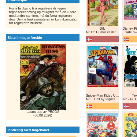
Informasjon
For å få tilgang til å registrere din egen
tegneseriesamling og mulighet for å diskutere
med andre samlere, må du først registrere
deg. Denne funksjonaliteten er kun tilgjengelig
for registrerte brukere.
Billy
Nr 13: Humor er det beste forsvar!
Søte ov
Siste innlagte forside
Spider-Man Kids / Ultimate Spider-Man Magasin / Spider-Man Magasin / Spider-Man
Tex
Nr 5: Helt ny tegneserie! Maskinkrig!
Nr 747: 
Lastet opp av PECOS
(08.08.2026)
Inndeling med fargekoder