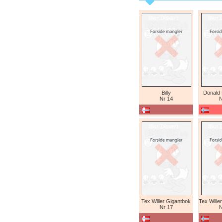
Billy
Donald
Nr 14
N
Tex Willer Gigantbok
Nr 17
N