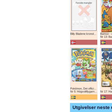
Billy Bladene kronologisk (abonnement)
Nr 13: Bamse-ju
Pokémon, Det officiella magazinet
9
Nr 5: Högvoltflygarna mot Svart Rayquaza!
Nr 17: Harald 
Utgivelser neste 