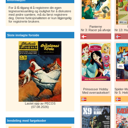
Informasjon
For å få tilgang til å registrere din egen
tegneseriesamling og mulighet for å diskutere
med andre samlere, må du først registrere
deg. Denne funksjonaliteten er kun tilgjengelig
for registrerte brukere.
Panterne
Nr 3: Racer på afveje
Nr 13: Humor er 
Siste innlagte forside
Prinsesser Hobby
Med overraskelser!
Nr 5: Helt ny teg
Lastet opp av PECOS
(07.08.2026)
Inndeling med fargekoder