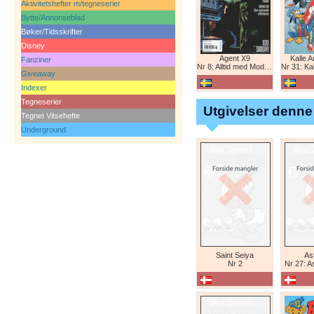
Aktivitetshefter m/tegneserier
Bytte/Annonseblad
Bøker/Tidsskrifter
Disney
Agent X9
Kalle 
Fanziner
Nr 8: Alltid med Modesty Blaise
Nr 31: Kall
Giveaway
Indexer
Tegneserier
Utgivelser denne
Tegnet Vitsehefte
Underground
Saint Seiya
Ast
Nr 2
Nr 27: A