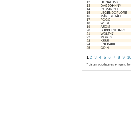
12
DONALD58
13
DAGJOHNNY
14
COMANCHE
15
LEGENDOFLORE
16
MÅNESTRÅLE
17
POGO
18
WEST
19
AEGIS
20
BUBBLESLURP3
21
WOLF47
22
MORTY
23
KEBE
24
ENEBAKK
25
ODIN
1
2
3
4
5
6
7
8
9
1
* Listen oppdateres en gang hv