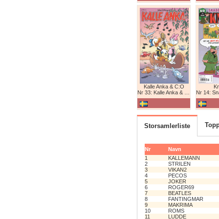
Kalle Anka & C:O
K
Nr 33: Kalle Anka & C:O
Nr 14: Snabb
Topp
Storsamlerliste
Nr
Navn
1
KALLEMANN
2
STRILEN
3
VIKAN2
4
PECOS
5
JOKER
6
ROGER69
7
BEATLES
8
FANTINGMAR
9
MAKRIMA
10
ROMS
11
LUDDE