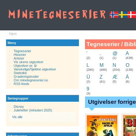
Hjem
Meny
Tegneserier / Bibl
Tegneserier
'
.
@
A
Historier
.
(2)
(1)
(1)
(438)
Artister
Vis ukens utgivelser
L
M
N
O
Utgivelser pr. år
Vanskelige/Sjeldne utgivelser
(280)
(486)
(204)
(138)
Statistikk
Ü
Z
Æ
Ä
Graderingskoder
Om minetegneserier.no
(2)
(41)
(5)
(6)
RSS feeds
9
(3)
Seriegrupper
Utgivelser forrig
Disney
Julehefter (inkludert 2025)
Vis alle