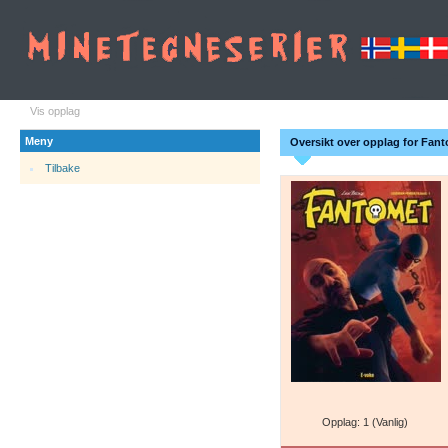
Vis opplag
Meny
Oversikt over opplag for Fant
Tilbake
Opplag: 1 (Vanlig)