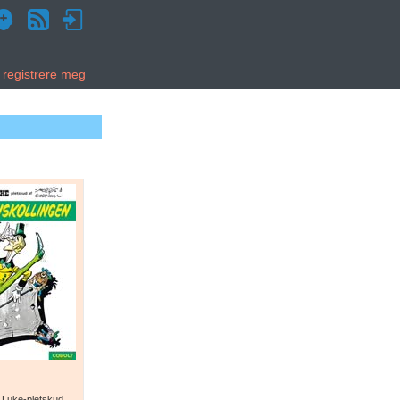
g registrere meg
 Luke-pletskud