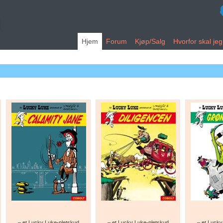
Hjem
Forum
Kjøp/Salg
Hvorfor skal je
– et Lucky Luke-pletskud
– et Lucky Luke-pletskud
– et Lucky