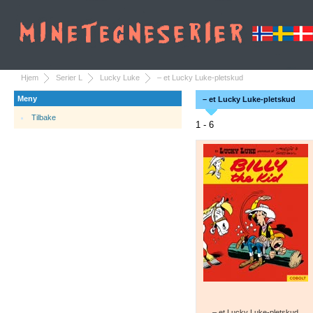
Hjem
Serier L
Lucky Luke
– et Lucky Luke-pletskud
Meny
– et Lucky Luke-pletskud
Tilbake
1 - 6
– et Lucky Luke-pletskud