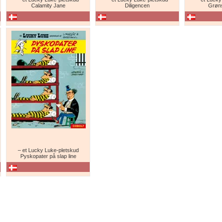
Calamity Jane
Diligencen
Grøns
– et Lucky Luke-pletskud
Pyskopater på slap line