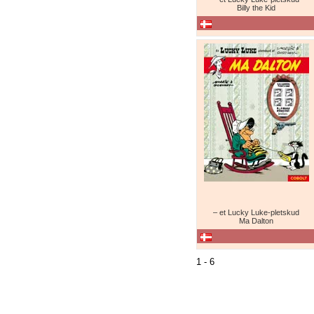
Billy the Kid
– et Lucky Luke-pletskud
Ma Dalton
1 - 6