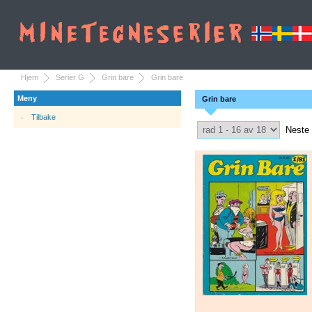
Hjem
Serier G
Grin bare
Grin bare
Meny
Grin bare
Tilbake
Select Pagination
Neste