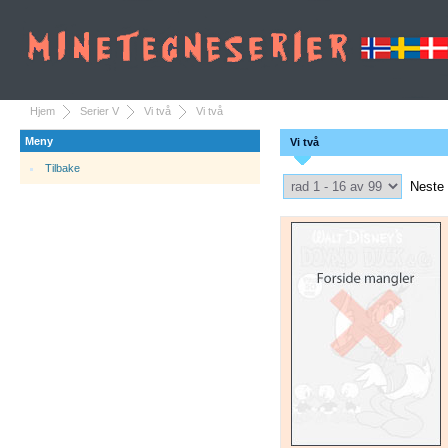
Hjem
Serier V
Vi två
Vi två
Meny
Vi två
Tilbake
Select Pagination
Neste