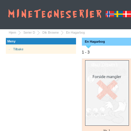
Hjem
Serier D
Dik Browne
En Hagarbog
Meny
En Hagarbog
Tilbake
1 - 3
Nr. 1