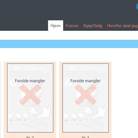
Hjem
Forum
Kjøp/Salg
Hvorfor skal je
Nr. 2
Nr. 3