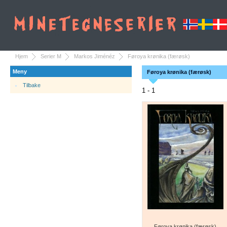
Hjem
Serier M
Markos Jiménéz
Føroya krønika (færøsk)
Meny
Føroya krønika (færøsk)
Tilbake
1 - 1
Føroya krønika (færøsk)