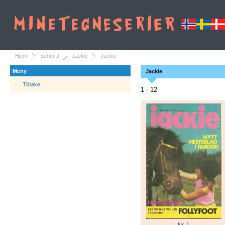
Hjem
Serier J
Jackie
Jackie
Meny
Jackie
Tilbake
1 - 12
Nr. 1