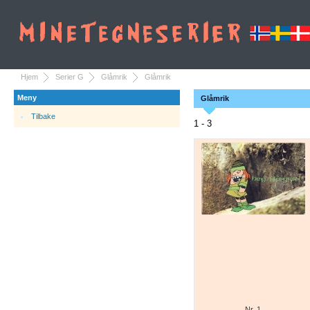
Hjem
Serier G
Glåmrik
Glåmrik
Meny
Glåmrik
Tilbake
1 - 3
Nr. 1