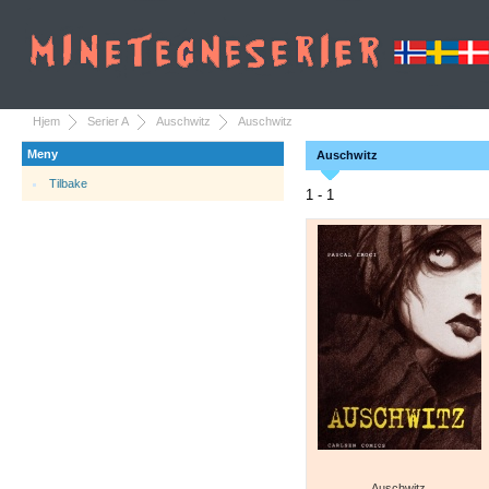
Hjem
Serier A
Auschwitz
Auschwitz
Meny
Auschwitz
Tilbake
1 - 1
Auschwitz