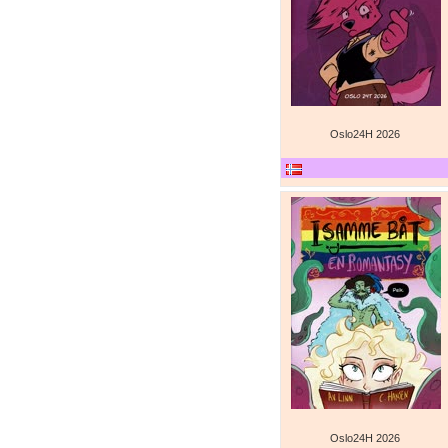
Oslo24H 2026
Oslo24H 2026