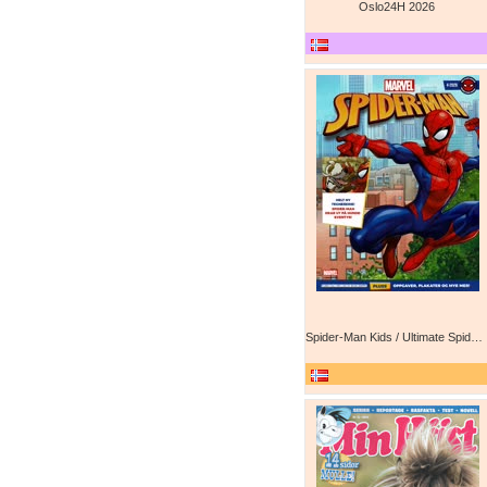
Oslo24H 2026
Spider-Man Kids / Ultimate Spider-Man Magasin / Spider-Man Magasin / Spider-Man nr.4 2026